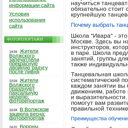
научиться танцеват
информации сайта
обязательно стоит 
Условия
крупнейшую танцев
использования
Почему выбрать тан
сайта
Школа "Ивара" - эт
ФОТОРЕПОРТАЖИ
Москве. Здесь вы 
инструкторов, кото
Жители
в паре. Школа пред
14.04
Волжского
занятий, группы для
запечатлели
прекрасную
также индивидуальн
двойную радугу
после ливня
Танцевальная школа
систематический по
Жители
13.04
Волжского
каждом занятии вы 
празднуют
движениям, работе 
пахсальную
и выразительности
неделю:
фоторепортаж
помогут вам развит
правильной технике
В Волжском
10.04
зацвела весна:
фоторепортаж
Преимущества обучени
Вороны,
24.01