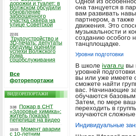
Одной из особеннос
дорожки и туалет: в
она танцуется в па
Волжском обсудили
обновление
вам развивать навы
заброшенного
партнером, а также
участка сквера на
улице Советской
движения. Это спос
музыкальности и ко
22.01
созданию особого 
Трудоустройство и
3D-печать: депутаты
танцплощадке.
облдумы оценили
успехи Волжского
Уровни подготовки
дома
соцобслуживания
В школе
ivara.ru
вы 
уровней подготовки
Все
вы или уже имеете 
фоторепортажи
сможете найти груп
вас. Начинающие за
ВИДЕОРЕПОРТАЖИ
обучаются базовым 
Затем, по мере ваш
Пожар в СНТ
переходить в групп
3.08
«Здоровье химика»:
изучаются сложные
житель показал
пепелище на видео
Индивидуальные зан
Момент аварии
19.03
с 10-летним