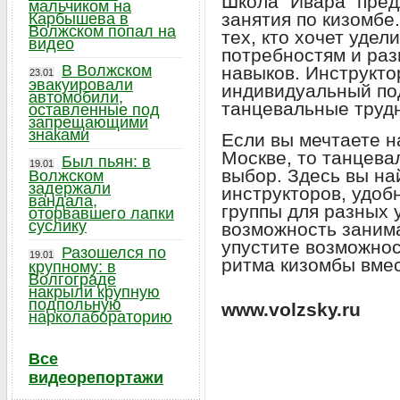
Школа "Ивара" пре
мальчиком на
занятия по кизомбе
Карбышева в
Волжском попал на
тех, кто хочет уде
видео
потребностям и ра
В Волжском
навыков. Инструкто
23.01
эвакуировали
индивидуальный по
автомобили,
танцевальные труд
оставленные под
запрещающими
знаками
Если вы мечтаете н
Москве, то танцева
Был пьян: в
19.01
выбор. Здесь вы н
Волжском
задержали
инструкторов, удоб
вандала,
группы для разных 
оторвавшего лапки
суслику
возможность заним
упустите возможнос
Разошелся по
19.01
ритма кизомбы вмес
крупному: в
Волгограде
накрыли крупную
подпольную
www.volzsky.ru
нарколабораторию
Все
видеорепортажи