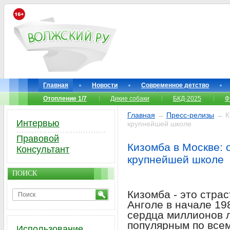
Главная
Новости
Современное детство
Отопление 1/7
Дикие собаки
БКД-2025
Ф
Главная
→
Пресс-релизы
→ Ки
Интервью
крупнейшей школе
Правовой
Кизомба в Москве: 
Консультант
крупнейшей школе
ПОИСК
Кизомба - это стра
Анголе в начале 19
сердца миллионов 
популярным по всем
Использование