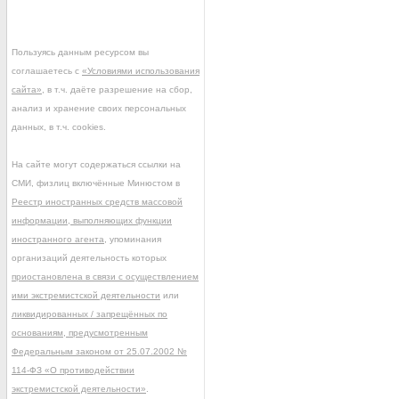
Пользуясь данным ресурсом вы
соглашаетесь с
«Условиями использования
сайта»
, в т.ч. даёте разрешение на сбор,
анализ и хранение своих персональных
данных, в т.ч. cookies.
На сайте могут содержаться ссылки на
СМИ, физлиц включённые Минюстом в
Реестр иностранных средств массовой
информации, выполняющих функции
иностранного агента
, упоминания
организаций деятельность которых
приостановлена в связи с осуществлением
ими экстремистской деятельности
или
ликвидированных / запрещённых по
основаниям, предусмотренным
Федеральным законом от 25.07.2002 №
114-ФЗ «О противодействии
экстремистской деятельности»
.