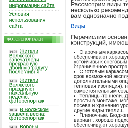
Рассмотрим виды т
информации сайта
несколько рекоменд
Условия
вам однозначно под
использования
Виды
сайта
Перечислим основн
ФОТОРЕПОРТАЖИ
конструкций, имеющ
Жители
С арочным каркасом
14.04
Волжского
обеспечивают хорошу
запечатлели
устойчивы к снеговым
прекрасную
ограниченное простра
двойную радугу
С готовым каркасом
после ливня
срок возможной эксплу
Жители
дополнительными опц
13.04
Волжского
тепловая изоляция), н
празднуют
самостоятельным созд
пахсальную
Теплицы-тоннели. Д
неделю:
просты в монтаже, мо
фоторепортаж
посева и хранения ур
В Волжском
другие виды теплиц.
10.04
зацвела весна:
Пленочные. Бюджет
фоторепортаж
вариант, хорошо подх
обеспечивают хорошую
Вороны,
24.01