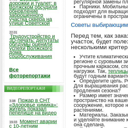
регулярной замены пл
дорожки и туалет: в
Парники. Мобильные
Волжском обсудили
обновление
подходят для выращив
заброшенного
ограничены в простран
участка сквера на
улице Советской
Советы выбирающим
22.01
Перед тем, как зак
Трудоустройство и
3D-печать: депутаты
участок, будет поле
облдумы оценили
несколькими критер
успехи Волжского
дома
соцобслуживания
Учтите климатическ
регионе с суровыми з
прочным каркасом, с
Все
нагрузки. Так,
теплицы
фоторепортажи
будут годным вариант
Определите цель. Р
Для выращивания рас
ВИДЕОРЕПОРТАЖИ
продления сезона?
Размер имеет значе
Пожар в СНТ
пространство на ваше
3.08
«Здоровье химика»:
сооружение, которое 
житель показал
растениями.
пепелище на видео
Материалы. Заказы
и уделяйте внимание 
Момент аварии
19.03
она сделана.
с 10-летним