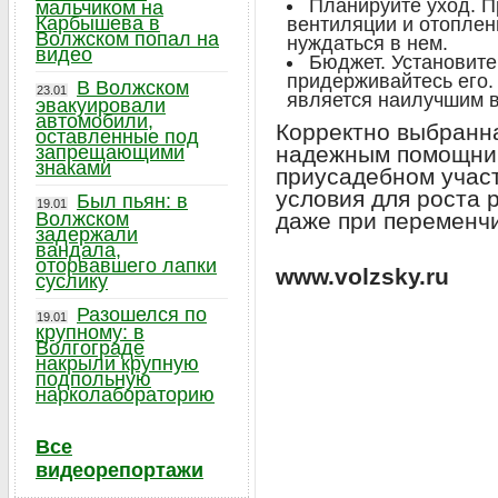
Планируйте уход. П
мальчиком на
Карбышева в
вентиляции и отоплен
Волжском попал на
нуждаться в нем.
видео
Бюджет. Установите
придерживайтесь его.
В Волжском
23.01
является наилучшим 
эвакуировали
автомобили,
Корректно выбранна
оставленные под
запрещающими
надежным помощник
знаками
приусадебном учас
условия для роста 
Был пьян: в
19.01
Волжском
даже при переменчи
задержали
вандала,
оторвавшего лапки
www.volzsky.ru
суслику
Разошелся по
19.01
крупному: в
Волгограде
накрыли крупную
подпольную
нарколабораторию
Все
видеорепортажи