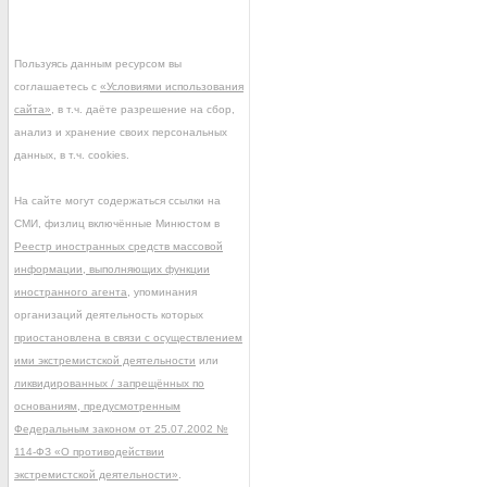
Пользуясь данным ресурсом вы
соглашаетесь с
«Условиями использования
сайта»
, в т.ч. даёте разрешение на сбор,
анализ и хранение своих персональных
данных, в т.ч. cookies.
На сайте могут содержаться ссылки на
СМИ, физлиц включённые Минюстом в
Реестр иностранных средств массовой
информации, выполняющих функции
иностранного агента
, упоминания
организаций деятельность которых
приостановлена в связи с осуществлением
ими экстремистской деятельности
или
ликвидированных / запрещённых по
основаниям, предусмотренным
Федеральным законом от 25.07.2002 №
114-ФЗ «О противодействии
экстремистской деятельности»
.