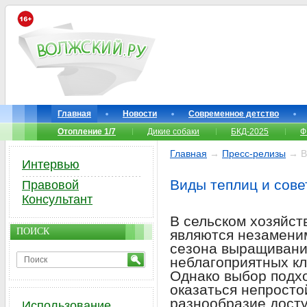
Главная
Новости
Современное детство
Отопление 1/7
Дикие собаки
БКД-2025
Ф
Главная
→
Пресс-релизы
→ Ви
Интервью
Виды теплиц и сове
Правовой
Консультант
В сельском хозяйст
ПОИСК
являются незамени
сезона выращивани
неблагоприятных кл
Однако выбор подх
оказаться непросто
разнообразие досту
Использование