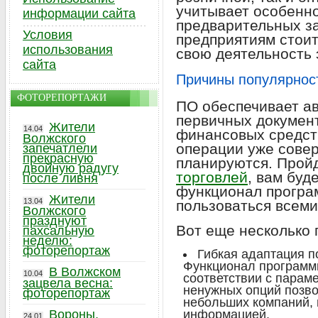
учитывает особенн
информации сайта
предварительных за
Условия
предприятиям стоит
использования
свою деятельность 
сайта
Причины популярнос
ФОТОРЕПОРТАЖИ
ПО обеспечивает а
первичных документ
Жители
14.04
финансовых средств
Волжского
операции уже сове
запечатлели
прекрасную
планируются. Прой
двойную радугу
торговлей
, вам буд
после ливня
функционал програ
Жители
13.04
пользоваться всем
Волжского
празднуют
Вот еще несколько
пахсальную
неделю:
фоторепортаж
Гибкая адаптация п
Функционал программы
В Волжском
10.04
соответствии с парам
зацвела весна:
ненужных опций позво
фоторепортаж
небольших компаний,
Вороны,
информацией.
24.01