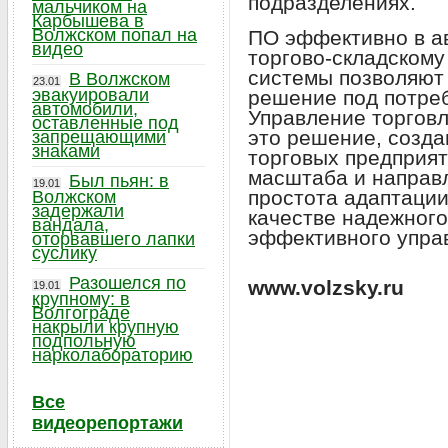
подразделениях.
мальчиком на
Карбышева в
Волжском попал на
ПО эффективно в а
видео
торгово-складскому 
системы позволяют
В Волжском
23.01
эвакуировали
решение под потреб
автомобили,
Управление торговл
оставленные под
это решение, созда
запрещающими
знаками
торговых предприят
масштаба и направл
Был пьян: в
19.01
простота адаптации
Волжском
задержали
качестве надежного
вандала,
эффективного упра
оторвавшего лапки
суслику
Разошелся по
www.volzsky.ru
19.01
крупному: в
Волгограде
накрыли крупную
подпольную
нарколабораторию
Все
видеорепортажи