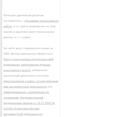
Пользуясь данным ресурсом вы
соглашаетесь с
«Условиями использования
сайта»
, в т.ч. даёте разрешение на сбор,
анализ и хранение своих персональных
данных, в т.ч. cookies.
На сайте могут содержаться ссылки на
СМИ, физлиц включённые Минюстом в
Реестр иностранных средств массовой
информации, выполняющих функции
иностранного агента
, упоминания
организаций деятельность которых
приостановлена в связи с осуществлением
ими экстремистской деятельности
или
ликвидированных / запрещённых по
основаниям, предусмотренным
Федеральным законом от 25.07.2002 №
114-ФЗ «О противодействии
экстремистской деятельности»
.