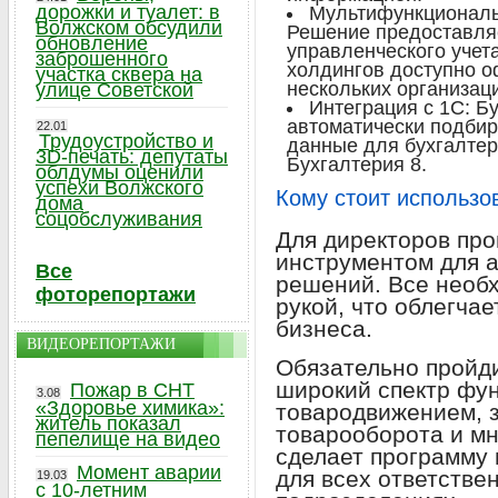
дорожки и туалет: в
Мультифункциональн
Волжском обсудили
Решение предоставля
обновление
управленческого учет
заброшенного
холдингов доступно 
участка сквера на
нескольких организац
улице Советской
Интеграция с 1С: Б
автоматически подбир
22.01
Трудоустройство и
данные для бухгалтерс
3D-печать: депутаты
Бухгалтерия 8.
облдумы оценили
успехи Волжского
Кому стоит использо
дома
соцобслуживания
Для директоров пр
инструментом для а
Все
решений. Все необ
фоторепортажи
рукой, что облегча
бизнеса.
ВИДЕОРЕПОРТАЖИ
Обязательно пройд
широкий спектр фу
Пожар в СНТ
3.08
«Здоровье химика»:
товародвижением, 
житель показал
товарооборота и мн
пепелище на видео
сделает программу
Момент аварии
для всех ответстве
19.03
с 10-летним