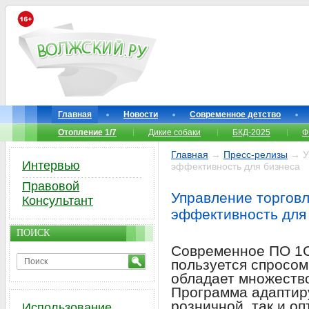
Главная
Новости
Современное детство
Отопление 1/7
Дикие собаки
БКД-2025
Ф
Главная
→
Пресс-релизы
→ Уп
Интервью
эффективность для бизнеса
Правовой
Управление торгов
Консультант
эффективность для
ПОИСК
Современное ПО 1С
пользуется спросом
обладает множеств
Программа адаптиру
розничной, так и оп
Использование