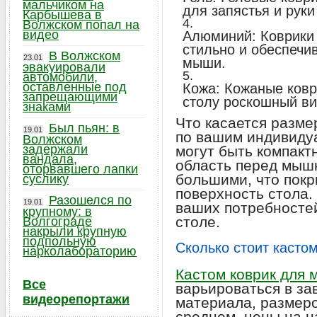
мальчиком на
для запястья и руки
Карбышева в
Волжском попал на
видео
Алюминий: Коврики
стильно и обеспечи
В Волжском
23.01
мыши.
эвакуировали
автомобили,
оставленные под
Кожа: Кожаные ков
запрещающими
столу роскошный ви
знаками
Что касается разме
Был пьян: в
19.01
по вашим индивиду
Волжском
задержали
могут быть компакт
вандала,
область перед мышк
оторвавшего лапки
большими, что пок
суслику
поверхность стола.
Разошелся по
19.01
ваших потребностей
крупному: в
столе.
Волгограде
накрыли крупную
подпольную
Сколько стоит касто
нарколабораторию
Кастом коврик для
Все
варьироваться в за
видеорепортажи
материала, размеро
среднем, цены на н