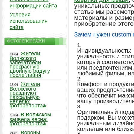
уникальных предпоч
информации сайта
статье мы рассмотр
Условия
материалы и размер
использования
приобретение этого
сайта
Зачем нужен custom
ФОТОРЕПОРТАЖИ
Индивидуальность: 
Жители
14.04
уникальность и сти
Волжского
который соответств
запечатлели
прекрасную
или предпочтениям, 
двойную радугу
любимый фильм, ил
после ливня
Комфорт и продукти
Жители
13.04
Волжского
ваших предпочтений
празднуют
что обеспечит макс
пахсальную
вашу производитель
неделю:
фоторепортаж
Оригинальный пода
В Волжском
10.04
подарком. Вы может
зацвела весна:
уникальным дизайно
фоторепортаж
коллегам или близк
Вороны,
24.01