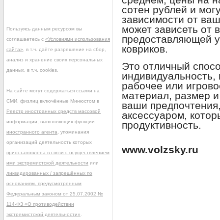
сотен рублей и мог
зависимости от ваш
может зависеть от 
Пользуясь данным ресурсом вы
предоставляющей у
соглашаетесь с
«Условиями использования
ковриков.
сайта»
, в т.ч. даёте разрешение на сбор,
анализ и хранение своих персональных
Это отличный спос
данных, в т.ч. cookies.
индивидуальность, 
рабочее или игрово
На сайте могут содержаться ссылки на
материал, размер и
СМИ, физлиц включённые Минюстом в
ваши предпочтения
Реестр иностранных средств массовой
аксессуаром, котор
информации, выполняющих функции
продуктивность.
иностранного агента
, упоминания
организаций деятельность которых
www.volzsky.ru
приостановлена в связи с осуществлением
ими экстремистской деятельности
или
ликвидированных / запрещённых по
основаниям, предусмотренным
Федеральным законом от 25.07.2002 №
114-ФЗ «О противодействии
экстремистской деятельности»
.