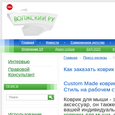
Главная
Новости
Современное детство
Отопление 1/7
Дикие собаки
БКД-2025
Ф
Главная
→
Пресс-релизы
→ Ка
Интервью
Как заказать коври
Правовой
Консультант
Custom Made коври
ПОИСК
Стиль на рабочем с
Коврик для мыши - 
аксессуар, он такж
вашей индивидуаль
коврики для мыши
,
Использование