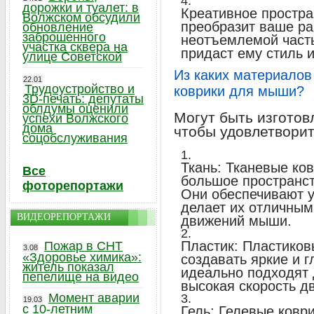
дорожки и туалет: в
Креативное простра
Волжском обсудили
преобразит ваше ра
обновление
заброшенного
неотъемлемой часть
участка сквера на
придаст ему стиль 
улице Советской
Из каких материалов
22.01
Трудоустройство и
коврики для мыши?
3D-печать: депутаты
облдумы оценили
Могут быть изготов
успехи Волжского
дома
чтобы удовлетворит
соцобслуживания
Ткань: Тканевые ко
Все
большое пространст
фоторепортажи
Они обеспечивают у
делает их отличным
ВИДЕОРЕПОРТАЖИ
движений мыши.
Пластик: Пластиков
Пожар в СНТ
3.08
«Здоровье химика»:
создавать яркие и 
житель показал
идеально подходят 
пепелище на видео
высокая скорость 
Момент аварии
19.03
с 10-летним
Гель: Гелевые ковр