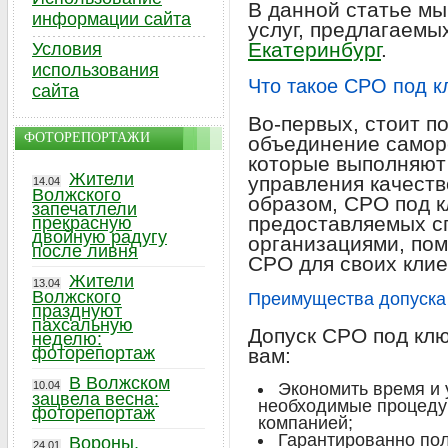
В данной статье мы
информации сайта
услуг, предлагаемы
Екатеринбург
.
Условия
использования
Что такое СРО под к
сайта
Во-первых, стоит по
ФОТОРЕПОРТАЖИ
объединение самор
которые выполняют 
Жители
управления качеств
14.04
Волжского
образом, СРО под кл
запечатлели
предоставляемых 
прекрасную
двойную радугу
организациями, пом
после ливня
СРО для своих клие
Жители
13.04
Волжского
Преимущества допуска
празднуют
пахсальную
Допуск СРО под клю
неделю:
фоторепортаж
вам:
В Волжском
10.04
Экономить время и 
зацвела весна:
необходимые процеду
фоторепортаж
компанией;
Гарантированно пол
Вороны,
24.01