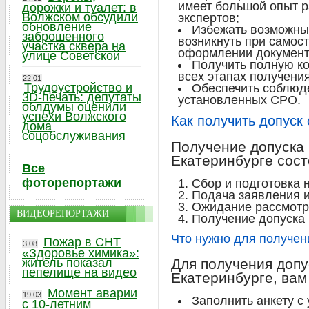
имеет большой опыт 
дорожки и туалет: в
Волжском обсудили
экспертов;
обновление
Избежать возможных
заброшенного
возникнуть при самос
участка сквера на
оформлении документ
улице Советской
Получить полную к
всех этапах получения
22.01
Трудоустройство и
Обеспечить соблюде
3D-печать: депутаты
установленных СРО.
облдумы оценили
успехи Волжского
Как получить допуск
дома
соцобслуживания
Получение допуска
Екатеринбурге сост
Все
фоторепортажи
Сбор и подготовка 
Подача заявления и
Ожидание рассмотре
ВИДЕОРЕПОРТАЖИ
Получение допуска 
Что нужно для получен
Пожар в СНТ
3.08
«Здоровье химика»:
житель показал
Для получения допу
пепелище на видео
Екатеринбурге, вам
Момент аварии
19.03
Заполнить анкету с
с 10-летним