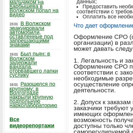
данных;
мальчиком на
Карбышева в
Предоставить необх
Волжском попал на
соответствии с требо
видео
Оплатить все необх
В Волжском
23.01
Что дает оформлени
эвакуировали
автомобили,
Оформление СРО (
оставленные под
запрещающими
организации) в раз
знаками
может давать след
Был пьян: в
19.01
Волжском
1. Легальность и з
задержали
Оформление СРО по
вандала,
оторвавшего лапки
соответствии с зак
суслику
необходимые разре
осуществление опр
Разошелся по
19.01
крупному: в
деятельности.
Волгограде
накрыли крупную
подпольную
2. Допуск к заказам
нарколабораторию
заказчики требуют 
имеющих оформлени
Все
возможность получа
доступны только ч
видеорепортажи
саморегулируемой 