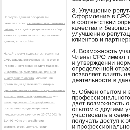
3. Улучшение репут
Оформление в СРО 
Пользуясь данным ресурсом вы
и соответствии оп
соглашаетесь с
«Условиями использования
качества и безопас
сайта»
, в т.ч. даёте разрешение на сбор,
улучшению репутац
анализ и хранение своих персональных
клиентов и партнер
данных, в т.ч. cookies.
4. Возможность уча
На сайте могут содержаться ссылки на
Члены СРО имеют п
СМИ, физлиц включённые Минюстом в
и утверждении норм
Реестр иностранных средств массовой
определенной отра
информации, выполняющих функции
позволяет влиять н
иностранного агента
, упоминания
деятельности в дан
организаций деятельность которых
5. Обмен опытом и
приостановлена в связи с осуществлением
профессионального
ими экстремистской деятельности
или
дает возможность 
ликвидированных / запрещённых по
опытом с другими у
основаниям, предусмотренным
участвовать в семи
Федеральным законом от 25.07.2002 №
получать доступ к
114-ФЗ «О противодействии
и профессиональной
экстремистской деятельности»
.