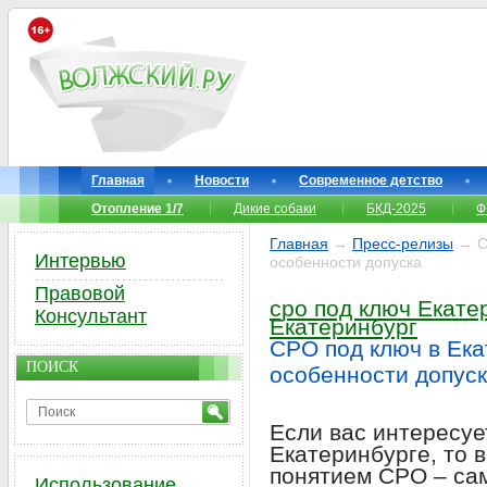
Главная
Новости
Современное детство
Отопление 1/7
Дикие собаки
БКД-2025
Ф
Главная
→
Пресс-релизы
→ СР
Интервью
особенности допуска
Правовой
сро под ключ Екате
Консультант
Екатеринбург
СРО под ключ в Ека
ПОИСК
особенности допус
Если вас интересуе
Екатеринбурге, то 
понятием СРО – са
Использование