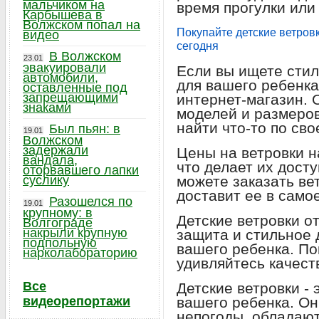
мальчиком на
время прогулки или
Карбышева в
Волжском попал на
Покупайте детские ветровк
видео
сегодня
В Волжском
23.01
эвакуировали
Если вы ищете сти
автомобили,
для вашего ребенка
оставленные под
запрещающими
интернет-магазин. 
знаками
моделей и размеров
найти что-то по сво
Был пьян: в
19.01
Волжском
задержали
Цены на ветровки н
вандала,
что делает их дост
оторвавшего лапки
суслику
можете заказать ве
доставит ее в само
Разошелся по
19.01
крупному: в
Детские ветровки от
Волгограде
накрыли крупную
защита и стильное 
подпольную
вашего ребенка. По
нарколабораторию
удивляйтесь качест
Все
Детские ветровки -
видеорепортажи
вашего ребенка. Он
непогоды, обладаю