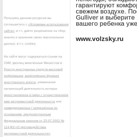
гарантируют комфор
свежем воздухе. По
Gulliver и выберит
Пользуясь данным ресурсом вы
вашего ребенка уже
соглашаетесь с
«Условиями использования
сайта»
, в т.ч. даёте разрешение на сбор,
www.volzsky.ru
анализ и хранение своих персональных
данных, в т.ч. cookies.
На сайте могут содержаться ссылки на
СМИ, физлиц включённые Минюстом в
Реестр иностранных средств массовой
информации, выполняющих функции
иностранного агента
, упоминания
организаций деятельность которых
приостановлена в связи с осуществлением
ими экстремистской деятельности
или
ликвидированных / запрещённых по
основаниям, предусмотренным
Федеральным законом от 25.07.2002 №
114-ФЗ «О противодействии
экстремистской деятельности»
.