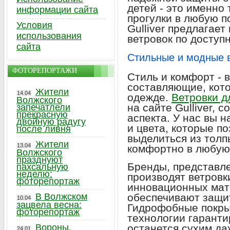
детей - это именно
информации сайта
прогулки в любую п
Условия
Gulliver предлагае
использования
ветровок по доступ
сайта
Стильные и модные в
ФОТОРЕПОРТАЖИ
Стиль и комфорт - 
составляющие, кот
Жители
14.04
одежде.
Ветровки д
Волжского
на сайте Gulliver, 
запечатлели
прекрасную
аспекта. У нас вы 
двойную радугу
и цвета, которые п
после ливня
выделиться из толп
Жители
13.04
комфортно в любую 
Волжского
празднуют
Бренды, представл
пахсальную
неделю:
производят ветровк
фоторепортаж
инновационных мат
В Волжском
обеспечивают защит
10.04
зацвела весна:
Гидрофобные покры
фоторепортаж
технологии гаранти
Вороны,
останется сухим д
24.01