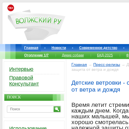
Главная
Новости
Современное детство
Отопление 1/7
Дикие собаки
БКД-2025
Ф
Главная
→
Пресс-релизы
→ Де
Интервью
защита от ветра и дождя
Правовой
Детские ветровки -
Консультант
от ветра и дождя
ПОИСК
Время летит стреми
каждым днем. Когда
наших малышей, мы 
хорошо смотрелась,
надежной защиты от
Использование