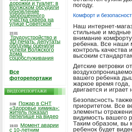
дорожки и туалет: в
погоду.
Волжском обсудили
обновление
Комфорт и безопасност
заброшенного
участка сквера на
улице Советской
Наш интернет-магаз
стильные и модные 
22.01
Трудоустройство и
внимание комфорту
3D-печать: депутаты
ребенка. Все наши
облдумы оценили
контроль качества 
успехи Волжского
дома
высоким стандарта
соцобслуживания
Детские ветровки о
воздухопроницаемос
Все
вашего ребенка дыш
фоторепортажи
жаркое время года,
двигается и играет 
ВИДЕОРЕПОРТАЖИ
Безопасность такж
Пожар в СНТ
3.08
приоритетом. Все в
«Здоровье химика»:
элементы отражени
житель показал
пепелище на видео
видимость вашего р
Таким образом, вы 
Момент аварии
19.03
ребенок будет виде
с 10-летним