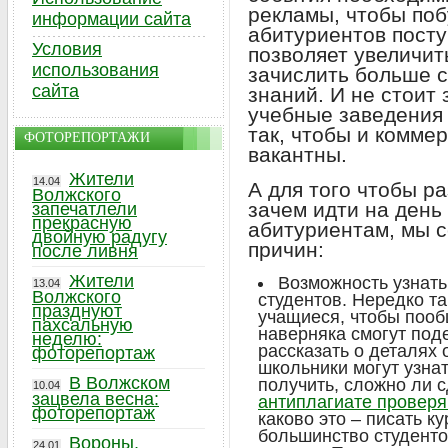
рекламы, чтобы поб
информации сайта
абитуриентов посту
Условия
позволяет увеличит
использования
зачислить больше с
сайта
знаний. И не стоит 
учебные заведения 
так, чтобы и комме
ФОТОРЕПОРТАЖИ
вакантны.
Жители
14.04
А для того чтобы ра
Волжского
зачем идти на день
запечатлели
прекрасную
абитуриентам, мы 
двойную радугу
причин:
после ливня
Жители
Возможность узнать
13.04
Волжского
студентов. Нередко т
празднуют
учащиеся, чтобы пооб
пахсальную
наверняка смогут под
неделю:
рассказать о деталях
фоторепортаж
школьники могут узнат
В Волжском
получить, сложно ли 
10.04
зацвела весна:
антиплагиате проверя
фоторепортаж
каково это – писать 
большинство студент
Вороны,
24.01