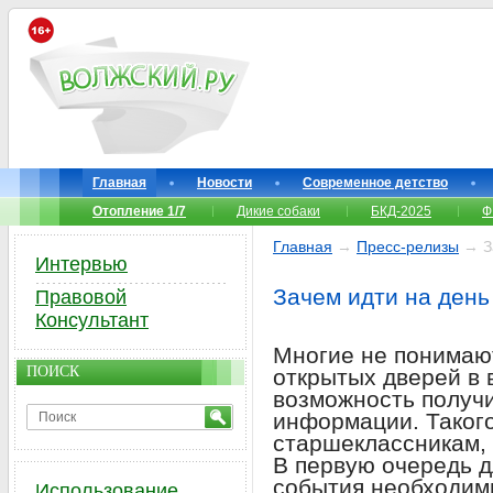
Главная
Новости
Современное детство
Отопление 1/7
Дикие собаки
БКД-2025
Ф
Главная
→
Пресс-релизы
→ За
Интервью
Зачем идти на день
Правовой
Консультант
Многие не понимают
ПОИСК
открытых дверей в в
возможность получ
информации. Таког
старшеклассникам,
В первую очередь 
события необходимы
Использование