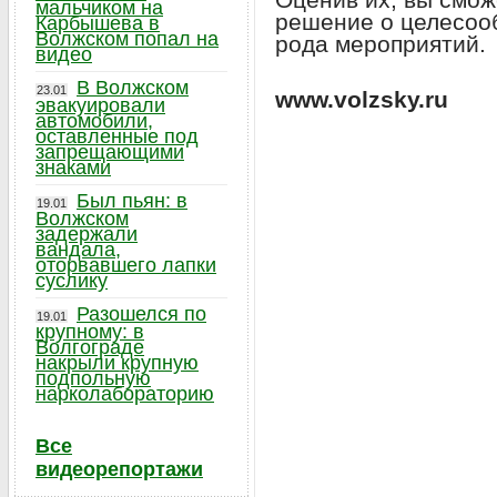
мальчиком на
решение о целесоо
Карбышева в
Волжском попал на
рода мероприятий.
видео
В Волжском
23.01
www.volzsky.ru
эвакуировали
автомобили,
оставленные под
запрещающими
знаками
Был пьян: в
19.01
Волжском
задержали
вандала,
оторвавшего лапки
суслику
Разошелся по
19.01
крупному: в
Волгограде
накрыли крупную
подпольную
нарколабораторию
Все
видеорепортажи