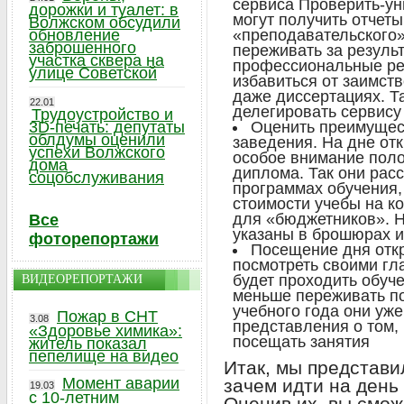
сервиса Проверить-ун
дорожки и туалет: в
могут получить отчеты
Волжском обсудили
обновление
«преподавательского»
заброшенного
переживать за результ
участка сквера на
профессиональные ре
улице Советской
избавиться от заимст
даже диссертациях. Та
22.01
делегировать сервису
Трудоустройство и
3D-печать: депутаты
Оценить преимущест
облдумы оценили
заведения. На дне от
успехи Волжского
особое внимание поло
дома
диплома. Так они рас
соцобслуживания
программах обучения,
стоимости учебы на к
для «бюджетников». Н
Все
указаны в брошюрах и
фоторепортажи
Посещение дня отк
посмотреть своими гла
будет проходить обуч
ВИДЕОРЕПОРТАЖИ
меньше переживать по
учебного года они уж
Пожар в СНТ
3.08
представления о том, 
«Здоровье химика»:
посещать занятия
житель показал
пепелище на видео
Итак, мы представ
Момент аварии
зачем идти на день
19.03
с 10-летним
Оценив их, вы смож