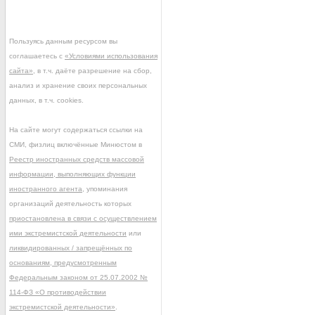
Пользуясь данным ресурсом вы
соглашаетесь с
«Условиями использования
сайта»
, в т.ч. даёте разрешение на сбор,
анализ и хранение своих персональных
данных, в т.ч. cookies.
На сайте могут содержаться ссылки на
СМИ, физлиц включённые Минюстом в
Реестр иностранных средств массовой
информации, выполняющих функции
иностранного агента
, упоминания
организаций деятельность которых
приостановлена в связи с осуществлением
ими экстремистской деятельности
или
ликвидированных / запрещённых по
основаниям, предусмотренным
Федеральным законом от 25.07.2002 №
114-ФЗ «О противодействии
экстремистской деятельности»
.