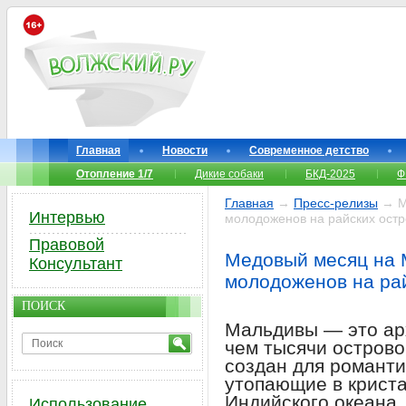
Главная
Новости
Современное детство
Отопление 1/7
Дикие собаки
БКД-2025
Ф
Главная
→
Пресс-релизы
→ Ме
Интервью
молодоженов на райских остр
Правовой
Медовый месяц на 
Консультант
молодоженов на ра
ПОИСК
Мальдивы — это арх
чем тысячи острово
создан для романти
утопающие в крист
Индийского океана,
Использование