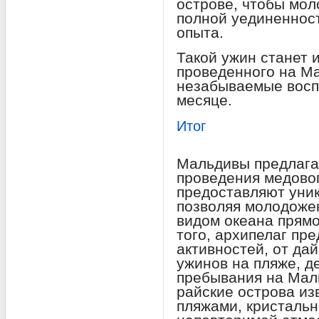
острове, чтобы мо
полной уединенност
опыта.
Такой ужин станет
проведенного на Ма
незабываемые восп
месяце.
Итог
Мальдивы предлага
проведения медовог
предоставляют уни
позволяя молодоже
видом океана прямо
того, архипелаг пр
активностей, от да
ужинов на пляже, д
пребывания на Мал
райские острова и
пляжами, кристальн