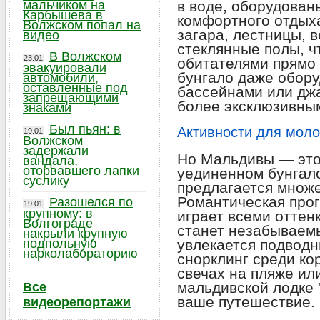
мальчиком на
в воде, оборудова
Карбышева в
комфортного отдых
Волжском попал на
загара, лестницы, 
видео
стеклянные полы, ч
В Волжском
23.01
обитателями прямо
эвакуировали
бунгало даже обор
автомобили,
оставленные под
бассейнами или джа
запрещающими
более эксклюзивны
знаками
Был пьян: в
Активности для мол
19.01
Волжском
задержали
Но Мальдивы — это 
вандала,
оторвавшего лапки
уединенном бунгал
суслику
предлагается множе
Романтическая прогу
Разошелся по
19.01
крупному: в
играет всеми оттен
Волгограде
станет незабываемы
накрыли крупную
подпольную
увлекается подводн
нарколабораторию
снорклинг среди ко
свечах на пляже ил
мальдивской лодке 
Все
ваше путешествие.
видеорепортажи