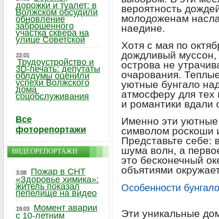
дорожки и туалет: в
вероятность дождей
Волжском обсудили
молодоженам насл
обновление
заброшенного
наедине.
участка сквера на
улице Советской
Хотя с мая по октя
дождливый муссон, 
22.01
Трудоустройство и
острова не утрачив
3D-печать: депутаты
очарования. Теплые
облдумы оценили
успехи Волжского
уютные бунгало на
дома
атмосферу для тех 
соцобслуживания
и романтики вдали 
Все
Именно эти уютные 
фоторепортажи
символом роскоши 
Представьте себе: 
шума волн, а первое
ВИДЕОРЕПОРТАЖИ
это бесконечный ок
объятиями окружает
Пожар в СНТ
3.08
«Здоровье химика»:
житель показал
Особенности бунгало
пепелище на видео
Момент аварии
19.03
Эти уникальные дом
с 10-летним