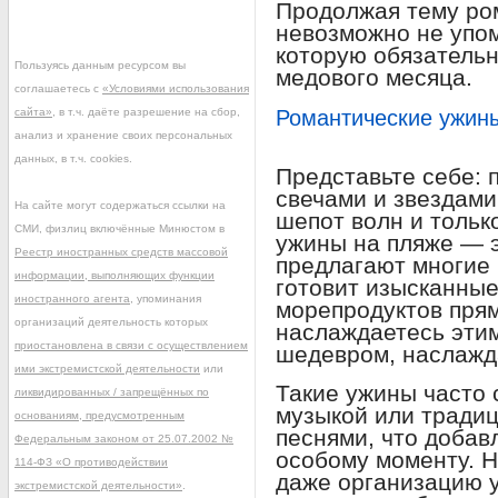
Продолжая тему ро
невозможно не упом
которую обязательн
Пользуясь данным ресурсом вы
медового месяца.
соглашаетесь с
«Условиями использования
сайта»
, в т.ч. даёте разрешение на сбор,
Романтические ужин
анализ и хранение своих персональных
данных, в т.ч. cookies.
Представьте себе: 
свечами и звездами,
На сайте могут содержаться ссылки на
шепот волн и тольк
СМИ, физлиц включённые Минюстом в
ужины на пляже — э
Реестр иностранных средств массовой
предлагают многие
информации, выполняющих функции
готовит изысканны
иностранного агента
, упоминания
морепродуктов прям
организаций деятельность которых
наслаждаетесь эти
приостановлена в связи с осуществлением
шедевром, наслажда
ими экстремистской деятельности
или
Такие ужины часто
ликвидированных / запрещённых по
музыкой или тради
основаниям, предусмотренным
песнями, что добав
Федеральным законом от 25.07.2002 №
особому моменту. 
114-ФЗ «О противодействии
даже организацию 
экстремистской деятельности»
.