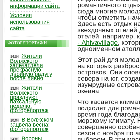
романтичного отдых
информации сайта
сюда многие молод
Условия
чтобы отметить нач
использования
Здесь есть отдых на
сайта
звездочных отелей
отелей, например, 
- Ahivavillage
, кото
ФОТОРЕПОРТАЖИ
одноименном атолл
Жители
14.04
Этот рай для молод
Волжского
запечатлели
на которых разброс
прекрасную
островов. Они слов
двойную радугу
севера на юг, созд
после ливня
изумрудные острова
Жители
13.04
океана.
Волжского
празднуют
Что касается клима
пахсальную
неделю:
подходят для роман
фоторепортаж
время года благода
В Волжском
морскому климату. Н
10.04
зацвела весна:
совершенно особен
фоторепортаж
сезон с ноября по 
Вороны,
выбором. В эти мес
24.01