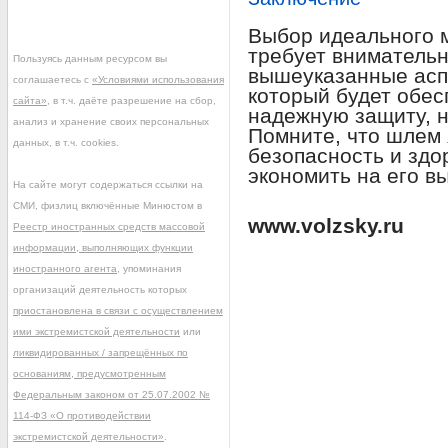
Выбор идеального 
требует внимательн
Пользуясь данным ресурсом вы
вышеуказанные асп
соглашаетесь с
«Условиями использования
который будет обес
сайта»
, в т.ч. даёте разрешение на сбор,
надежную защиту, 
анализ и хранение своих персональных
Помните, что шлем 
данных, в т.ч. cookies.
безопасность и здо
экономить на его в
На сайте могут содержаться ссылки на
СМИ, физлиц включённые Минюстом в
www.volzsky.ru
Реестр иностранных средств массовой
информации, выполняющих функции
иностранного агента
, упоминания
организаций деятельность которых
приостановлена в связи с осуществлением
ими экстремистской деятельности
или
ликвидированных / запрещённых по
основаниям, предусмотренным
Федеральным законом от 25.07.2002 №
114-ФЗ «О противодействии
экстремистской деятельности»
.