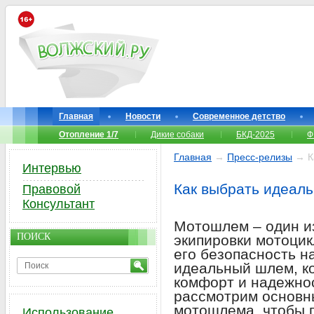
Главная
Новости
Современное детство
Отопление 1/7
Дикие собаки
БКД-2025
Ф
Главная
→
Пресс-релизы
→ К
Интервью
Как выбрать идеал
Правовой
Консультант
Мотошлем – один и
ПОИСК
экипировки мотоцик
его безопасность на
идеальный шлем, ко
комфорт и надежнос
рассмотрим основн
мотошлема, чтобы 
Использование