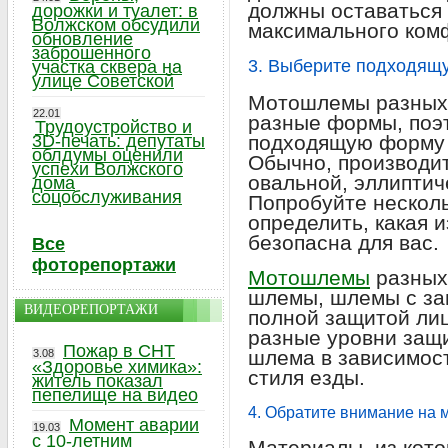
должны оставаться
дорожки и туалет: в
Волжском обсудили
максимального ком
обновление
заброшенного
3. Выберите подходящ
участка сквера на
улице Советской
Мотошлемы разных 
22.01
разные формы, поэ
Трудоустройство и
3D-печать: депутаты
подходящую форму 
облдумы оценили
Обычно, производи
успехи Волжского
овальной, эллиптич
дома
соцобслуживания
Попробуйте несколь
определить, какая 
безопасна для вас.
Все
фоторепортажи
Мотошлемы
разных 
шлемы, шлемы с за
ВИДЕОРЕПОРТАЖИ
полной защитой лиц
разные уровни защ
Пожар в СНТ
шлема в зависимост
3.08
«Здоровье химика»:
стиля езды.
житель показал
пепелище на видео
4. Обратите внимание на 
Момент аварии
19.03
с 10-летним
Материалы, из кот