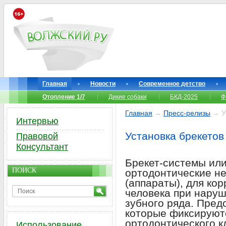
Главная
Новости
Современное детство
Отопление 1/7
Дикие собаки
БКД-2025
Ф
Главная
→
Пресс-релизы
→ Ус
Интервью
Установка брекетов
Правовой
Консультант
Брекет-системы ил
ПОИСК
ортодонтические н
(аппараты), для ко
человека при наруш
зубного ряда. Пред
которые фиксируют
ортодонтического к
Использование