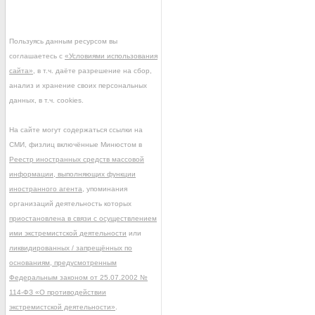
Пользуясь данным ресурсом вы
соглашаетесь с
«Условиями использования
сайта»
, в т.ч. даёте разрешение на сбор,
анализ и хранение своих персональных
данных, в т.ч. cookies.
На сайте могут содержаться ссылки на
СМИ, физлиц включённые Минюстом в
Реестр иностранных средств массовой
информации, выполняющих функции
иностранного агента
, упоминания
организаций деятельность которых
приостановлена в связи с осуществлением
ими экстремистской деятельности
или
ликвидированных / запрещённых по
основаниям, предусмотренным
Федеральным законом от 25.07.2002 №
114-ФЗ «О противодействии
экстремистской деятельности»
.