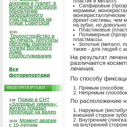
пластик и металл)
дорожки и туалет: в
Сапфировые (прозра
Волжском обсудили
керамики, монокриста
обновление
заброшенного
монокристаллические 
участка сквера на
брекет-системы, чем 
улице Советской
на зубах, но довольно
Пластиковые (плас
22.01
Полимерные (прозра
Трудоустройство и
пластмассы.
3D-печать: депутаты
облдумы оценили
Золотые (металл, п
успехи Волжского
также - для людей с 
дома
соцобслуживания
На результат лечени
различается космет
лечения.
Все
фоторепортажи
По способу фиксаци
Прямым способом;
ВИДЕОРЕПОРТАЖИ
Непрямым способом
Пожар в СНТ
По расположению н
3.08
«Здоровье химика»:
житель показал
Наружные (вестибу
пепелище на видео
внешней стороне зубов
Внутренние (лингв
Момент аварии
19.03
на внутренней стороне
с 10-летним