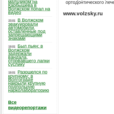
мальчиком на
ортодонтического леч
Карбышева в
Волжском попал на
видео
www.volzsky.ru
В Волжском
23.01
эвакуировали
автомобили,
оставленные под
запрещающими
знаками
Был пьян: в
19.01
Волжском
задержали
вандала,
оторвавшего лапки
суслику
Разошелся по
19.01
крупному: в
Волгограде
накрыли крупную
подпольную
нарколабораторию
Все
видеорепортажи