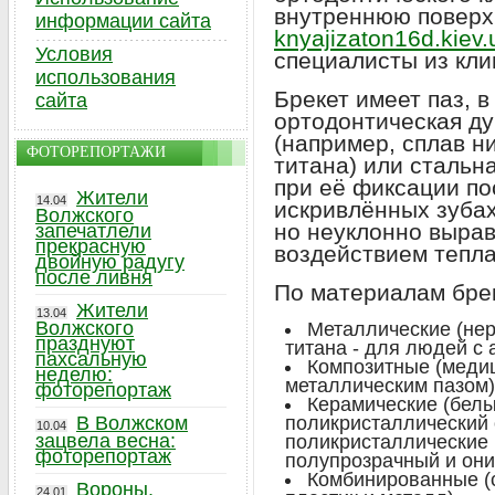
внутреннюю поверх
информации сайта
knyajizaton16d.kiev.
Условия
специалисты из кли
использования
Брекет имеет паз, 
сайта
ортодонтическая д
(например, сплав н
ФОТОРЕПОРТАЖИ
титана) или стальн
при её фиксации по
Жители
14.04
искривлённых зубах
Волжского
но неуклонно вырав
запечатлели
прекрасную
воздействием тепла
двойную радугу
после ливня
По материалам бре
Жители
13.04
Волжского
Металлические (не
празднуют
титана - для людей с 
пахсальную
Композитные (меди
неделю:
металлическим пазом)
фоторепортаж
Керамические (белы
В Волжском
поликристаллический
10.04
зацвела весна:
поликристаллические 
фоторепортаж
полупрозрачный и они
Комбинированные (
Вороны,
24.01