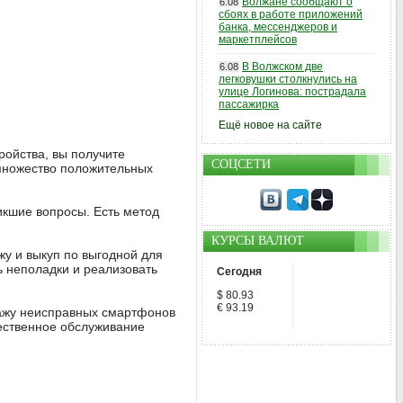
Волжане сообщают о
6.08
сбоях в работе приложений
банка, мессенджеров и
маркетплейсов
В Волжском две
6.08
легковушки столкнулись на
улице Логинова: пострадала
пассажирка
Ещё новое на сайте
ройства, вы получите
СОЦСЕТИ
множество положительных
икшие вопросы. Есть метод
КУРСЫ ВАЛЮТ
жу и выкуп по выгодной для
ь неполадки и реализовать
Сегодня
$ 80.93
€ 93.19
дажу неисправных смартфонов
ественное обслуживание