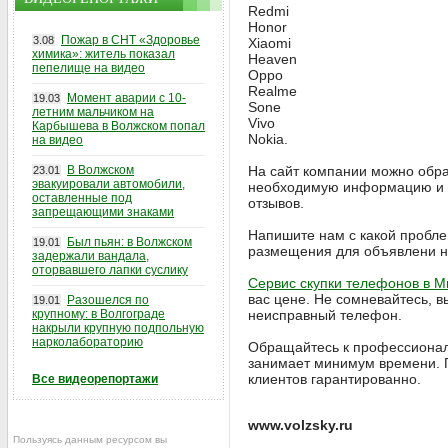
Redmi
Honor
Пожар в СНТ «Здоровье
3.08
Xiaomi
химика»: житель показал
Heaven
пепелище на видео
Oppo
Realme
Момент аварии с 10-
19.03
Sone
летним мальчиком на
Vivo
Карбышева в Волжском попал
Nokia.
на видео
В Волжском
На сайт компании можно обра
23.01
эвакуировали автомобили,
необходимую информацию и п
оставленные под
отзывов.
запрещающими знаками
Напишите нам с какой пробле
Был пьян: в Волжском
19.01
размещения для объявлени н
задержали вандала,
оторвавшего лапки суслику
Сервис скупки телефонов в Ми
вас цене. Не сомневайтесь, 
Разошелся по
19.01
крупному: в Волгограде
неисправный телефон.
накрыли крупную подпольную
нарколабораторию
Обращайтесь к профессионал
занимает минимум времени. П
клиентов гарантированно.
Все видеорепортажи
www.volzsky.ru
Пользуясь данным ресурсом вы