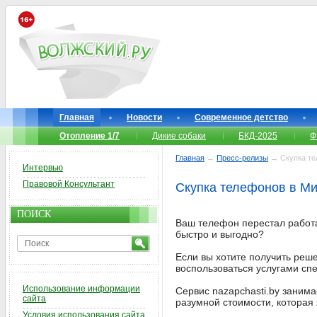
Главная
Новости
Современное детство
Отопление 1/7
Дикие собаки
БКД-2025
Ф
Главная
→
Пресс-релизы
→ Скупка те
Интервью
Правовой Консультант
Скупка телефонов в Ми
ПОИСК
Ваш телефон перестал работа
быстро и выгодно?
Если вы хотите получить реш
воспользоваться услугами сп
Использование информации
Сервис nazapchasti.by заним
сайта
разумной стоимости, которая
Условия использования сайта