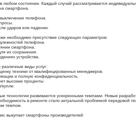
в любом состоянии. Каждый случай рассматривается индивидуаль
на смартфона.
 выключении телефона.
просы.
сле ударов или падении.
ажи необходимо присутствие следующих параметров:
длежностей телефона.
оянии смартфона.
для их сохранения.
дениях устройства.
 различные виды услуг:
ценку техники от квалифицированных менеджеров.
мации и полную конфиденциальность.
ет высокие проценты.
/купли.
 технологии развиваются ускоренными темпами. Новые разработ
обходимость в ремонте стало актуальной проблемой передовой те
ым темпом.
рвис выкупает смартфоны производителей: