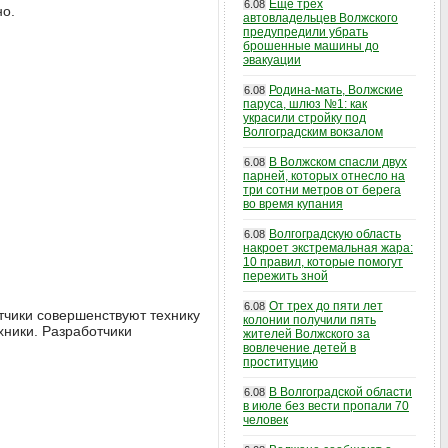
Еще трех
6.08
но.
автовладельцев Волжского
предупредили убрать
брошенные машины до
эвакуации
Родина-мать, Волжские
6.08
паруса, шлюз №1: как
украсили стройку под
Волгоградским вокзалом
В Волжском спасли двух
6.08
парней, которых отнесло на
три сотни метров от берега
во время купания
Волгоградскую область
6.08
накроет экстремальная жара:
10 правил, которые помогут
пережить зной
От трех до пяти лет
6.08
чики совершенствуют технику
колонии получили пять
хники. Разработчики
жителей Волжского за
вовлечение детей в
проституцию
В Волгоградской области
6.08
в июле без вести пропали 70
человек