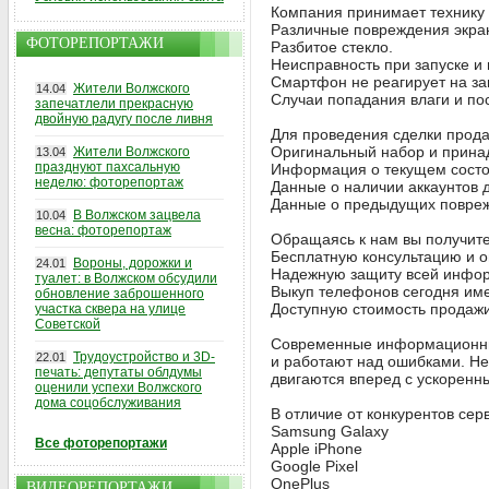
Компания принимает технику 
Различные повреждения экра
ФОТОРЕПОРТАЖИ
Разбитое стекло.
Неисправность при запуске и
Смартфон не реагирует на за
Жители Волжского
14.04
Случаи попадания влаги и по
запечатлели прекрасную
двойную радугу после ливня
Для проведения сделки прод
Оригинальный набор и прина
Жители Волжского
13.04
празднуют пахсальную
Информация о текущем сост
неделю: фоторепортаж
Данные о наличии аккаунтов 
Данные о предыдущих повреж
В Волжском зацвела
10.04
весна: фоторепортаж
Обращаясь к нам вы получите
Бесплатную консультацию и о
Вороны, дорожки и
24.01
Надежную защиту всей инфор
туалет: в Волжском обсудили
Выкуп телефонов сегодня име
обновление заброшенного
Доступную стоимость продажи
участка сквера на улице
Советской
Современные информационные
Трудоустройство и 3D-
22.01
и работают над ошибками. Не
печать: депутаты облдумы
двигаются вперед с ускоренн
оценили успехи Волжского
дома соцобслуживания
В отличие от конкурентов се
Samsung Galaxy
Все фоторепортажи
Apple iPhone
Google Pixel
OnePlus
ВИДЕОРЕПОРТАЖИ