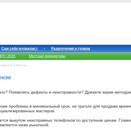
Сам себе журналист
Развлечения и туризм
КГС-2025
Местные инициативы
лефонов в Минске
нске
ть? Появились дефекты и неисправности? Думаете каким методом
ение проблемы в минимальный срок, не тратьте для продажи время
ециализированных мастеров.
ается выкупом неисправных телефонов по доступным ценам. Глав
 является ниже рыночной.