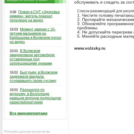
обслуживать и следить за сос
Список рекомендаций для регул
Пожар в СНТ «Здоровье
3.08
Чистите головку печатающ
химика»: житель показал
Протирайте механические 
пепелище на видео
Обновляйте программное 
проблемы.
Момент аварии с 10-
19.03
Не допускайте перегрева 
летним мальчиком на
Меняйте расходные матер
Карбышева в Волжском попал
на видео
www.volzsky.ru
В Волжском
23.01
эвакуировали автомобили,
оставленные под
запрещающими знаками
Был пьян: в Волжском
19.01
задержали вандала,
оторвавшего лапки суслику
Разошелся по
19.01
крупному: в Волгограде
накрыли крупную подпольную
нарколабораторию
Все видеорепортажи
Пользуясь данным ресурсом вы