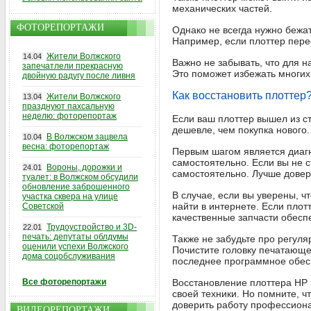
механических частей.
ФОТОРЕПОРТАЖИ
Однако не всегда нужно бежа
Например, если плоттер пере
Жители Волжского
14.04
Важно не забывать, что для 
запечатлели прекрасную
Это поможет избежать многих
двойную радугу после ливня
Как восстановить плоттер
Жители Волжского
13.04
празднуют пахсальную
неделю: фоторепортаж
Если ваш плоттер вышел из ст
дешевле, чем покупка нового.
В Волжском зацвела
10.04
весна: фоторепортаж
Первым шагом является диагн
самостоятельно. Если вы не с
Вороны, дорожки и
24.01
самостоятельно. Лучше довер
туалет: в Волжском обсудили
обновление заброшенного
В случае, если вы уверены, 
участка сквера на улице
найти в интернете. Если плот
Советской
качественные запчасти обесп
Трудоустройство и 3D-
22.01
печать: депутаты облдумы
Также не забудьте про регул
оценили успехи Волжского
Почистите головку печатающег
дома соцобслуживания
последнее программное обес
Все фоторепортажи
Восстановление плоттера HP 
своей техники. Но помните, 
доверить работу профессиона
ВИДЕОРЕПОРТАЖИ