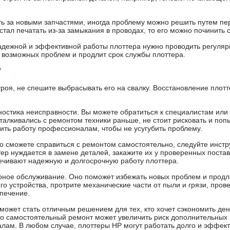
ть за новыми запчастями, иногда проблему можно решить путем пе
стал печатать из-за замыкания в проводах, то его можно починить
надежной и эффективной работы плоттера нужно проводить регулярн
 возможных проблем и продлит срок службы плоттера.
?
роя, не спешите выбрасывать его на свалку. Восстановление плотт
остика неисправности. Вы можете обратиться к специалистам или
талкивались с ремонтом техники раньше, не стоит рисковать и поп
ить работу профессионалам, чтобы не усугубить проблему.
что сможете справиться с ремонтом самостоятельно, следуйте инст
тер нуждается в замене деталей, закажите их у проверенных поста
ечивают надежную и долгосрочную работу плоттера.
ярное обслуживание. Оно поможет избежать новых проблем и продл
о устройства, протрите механические части от пыли и грязи, прове
печение.
может стать отличным решением для тех, кто хочет сэкономить ден
что самостоятельный ремонт может увеличить риск дополнительных 
лам. В любом случае, плоттеры HP могут работать долго и эффект