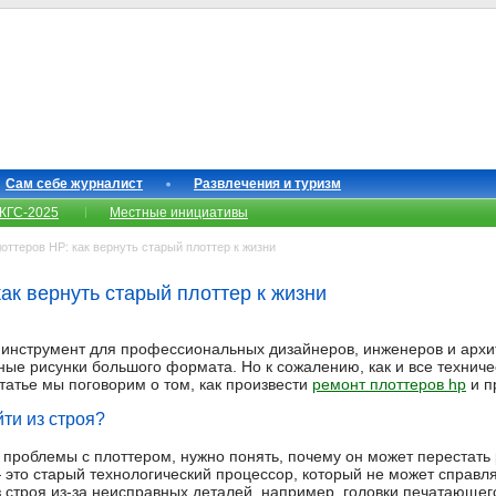
Сам себе журналист
Развлечения и туризм
КГС-2025
Местные инициативы
ттеров HP: как вернуть старый плоттер к жизни
ак вернуть старый плоттер к жизни
инструмент для профессиональных дизайнеров, инженеров и архи
ные рисунки большого формата. Но к сожалению, как и все техниче
статье мы поговорим о том, как произвести
ремонт плоттеров hp
и п
ти из строя?
 проблемы с плоттером, нужно понять, почему он может перестать
это старый технологический процессор, который не может справля
 строя из-за неисправных деталей, например, головки печатающег