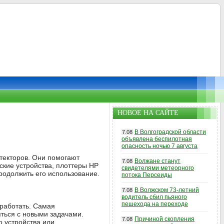
НОВОЕ НА САЙТЕ
В Волгоградской области
7.08
объявлена беспилотная
опасность ночью 7 августа
текторов. Они помогают
Волжане станут
7.08
ские устройства, плоттеры HP
свидетелями метеорного
родолжить его использование.
потока Персеиды
В Волжском 73-летний
7.08
водитель сбил пьяного
пешехода на переходе
 работать. Самая
ться с новыми задачами.
Причиной скопления
7.08
о устройства или