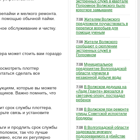
экстренных служб в квартале
Погромное Волжского было
короткое замыкание
репайки и мелкого ремонта.
 с помощью обычной пайки.
Жителям Волжского
7.08
предложили поучаствовать в
ое обслуживание и чистку.
переписи воробьев для
помощи ученым
Жители Волжского
7.08
сообщают о скоплении
экстренных служб в
ера может стоить вам гораздо
Погромном
Муниципальное
7.08
 осмотреть плоттер
предприятие Волгоградской
ытаться сделать все
области уличили в
незаконной добыче воды
В Волжском дедушка на
7.08
рукциям, которые вы можете
«Ладе Гранте» врезался в
вщиков. Важно помнить, что
световую опору: пострадал
ребенок
ит срок службы плоттера.
В Волжском при ремонте
7.08
рьте связь и установите
улицы Советской испортили
бордюры
ьги и продлить срок службы
В Волгоградской области
7.08
поломок, так что лучше
задержали мужчину,
подозреваемого в убийстве
ивно, если их регулярно