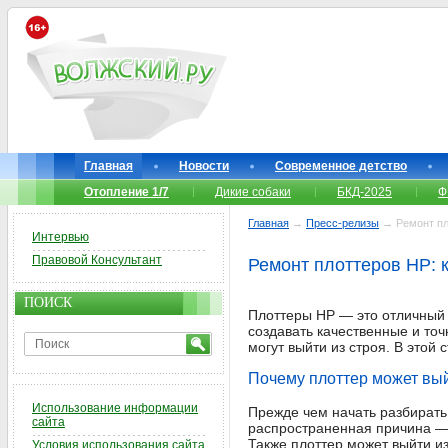
Главная
Новости
Современное детство
Отопление 1/7
Дикие собаки
БКД-2025
Ф
Главная
→
Пресс-релизы
→ Ремонт пло
Интервью
Правовой Консультант
Ремонт плоттеров HP: к
ПОИСК
Плоттеры HP — это отличный 
создавать качественные и точ
могут выйти из строя. В этой 
Почему плоттер может вый
Использование информации
Прежде чем начать разбирать
сайта
распространенная причина — 
Также плоттер может выйти из
Условия использования сайта