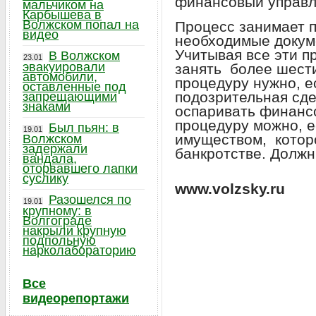
финансовый управ
мальчиком на
Карбышева в
Волжском попал на
Процесс занимает п
видео
необходимые докуме
Учитывая все эти п
В Волжском
23.01
эвакуировали
занять более шест
автомобили,
процедуру нужно, 
оставленные под
подозрительная сде
запрещающими
знаками
оспаривать финанс
процедуру можно, е
Был пьян: в
19.01
имуществом, котор
Волжском
задержали
банкротстве. Должн
вандала,
оторвавшего лапки
суслику
www.volzsky.ru
Разошелся по
19.01
крупному: в
Волгограде
накрыли крупную
подпольную
нарколабораторию
Все
видеорепортажи