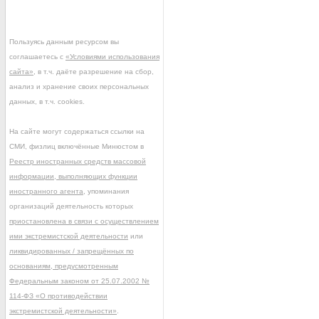
Пользуясь данным ресурсом вы
соглашаетесь с
«Условиями использования
сайта»
, в т.ч. даёте разрешение на сбор,
анализ и хранение своих персональных
данных, в т.ч. cookies.
На сайте могут содержаться ссылки на
СМИ, физлиц включённые Минюстом в
Реестр иностранных средств массовой
информации, выполняющих функции
иностранного агента
, упоминания
организаций деятельность которых
приостановлена в связи с осуществлением
ими экстремистской деятельности
или
ликвидированных / запрещённых по
основаниям, предусмотренным
Федеральным законом от 25.07.2002 №
114-ФЗ «О противодействии
экстремистской деятельности»
.