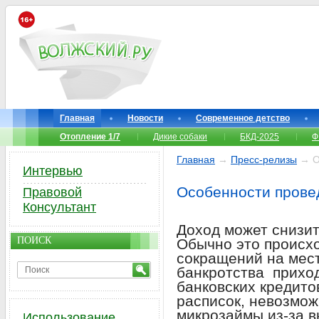
Главная
Новости
Современное детство
Отопление 1/7
Дикие собаки
БКД-2025
Ф
Главная
→
Пресс-релизы
→ Ос
Интервью
Особенности прове
Правовой
Консультант
Доход может снизит
ПОИСК
Обычно это происхо
сокращений на мес
банкротства приход
банковских кредито
расписок, невозмож
микрозаймы из-за в
Использование