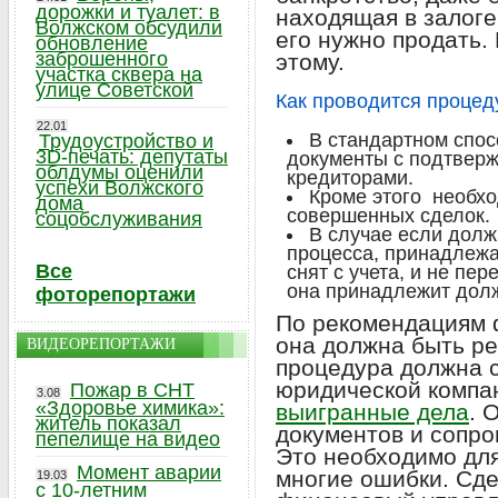
дорожки и туалет: в
находящая в залоге
Волжском обсудили
его нужно продать.
обновление
заброшенного
этому.
участка сквера на
улице Советской
Как проводится процед
22.01
В стандартном спо
Трудоустройство и
3D-печать: депутаты
документы с подтвер
облдумы оценили
кредиторами.
успехи Волжского
Кроме этого необх
дома
совершенных сделок.
соцобслуживания
В случае если дол
процесса, принадлежа
Все
снят с учета, и не пе
она принадлежит дол
фоторепортажи
По рекомендациям 
она должна быть р
ВИДЕОРЕПОРТАЖИ
процедура должна 
юридической компан
Пожар в СНТ
3.08
«Здоровье химика»:
выигранные дела
. 
житель показал
документов и сопр
пепелище на видео
Это необходимо для
Момент аварии
многие ошибки. Сде
19.03
с 10-летним