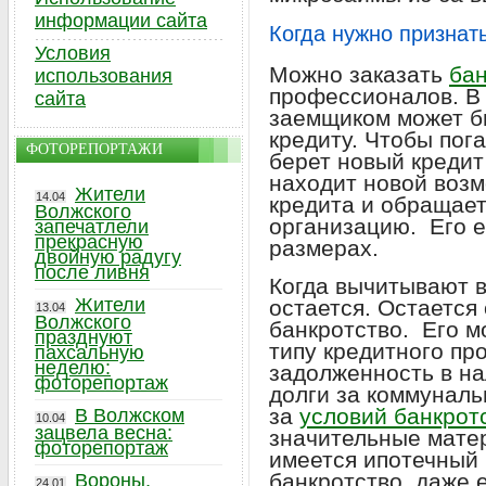
информации сайта
Когда нужно признат
Условия
Можно заказать
бан
использования
профессионалов. В
сайта
заемщиком может б
кредиту. Чтобы пог
ФОТОРЕПОРТАЖИ
берет новый кредит 
находит новой возм
Жители
14.04
кредита и обращае
Волжского
организацию. Его 
запечатлели
прекрасную
размерах.
двойную радугу
после ливня
Когда вычитывают в
Жители
остается. Остается
13.04
Волжского
банкротство. Его 
празднуют
типу кредитного пр
пахсальную
неделю:
задолженность в н
фоторепортаж
долги за коммунальн
за
условий банкрот
В Волжском
10.04
зацвела весна:
значительные мате
фоторепортаж
имеется ипотечный 
банкротство, даже 
Вороны,
24.01