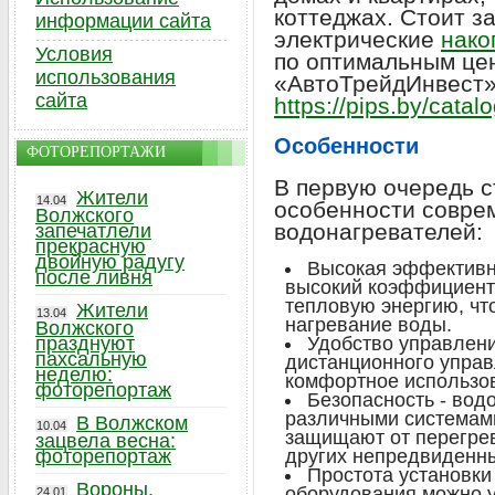
коттеджах. Стоит з
информации сайта
электрические
нако
Условия
по оптимальным це
использования
«АвтоТрейдИнвест»
сайта
https://pips.by/catal
Особенности
ФОТОРЕПОРТАЖИ
В первую очередь 
Жители
14.04
особенности совре
Волжского
водонагревателей:
запечатлели
прекрасную
двойную радугу
Высокая эффективн
после ливня
высокий коэффициент
тепловую энергию, чт
Жители
13.04
нагревание воды.
Волжского
празднуют
Удобство управлени
пахсальную
дистанционного управ
неделю:
комфортное использо
фоторепортаж
Безопасность - во
различными системами
В Волжском
10.04
защищают от перегре
зацвела весна:
фоторепортаж
других непредвиденны
Простота установки
Вороны,
оборудования можно у
24.01