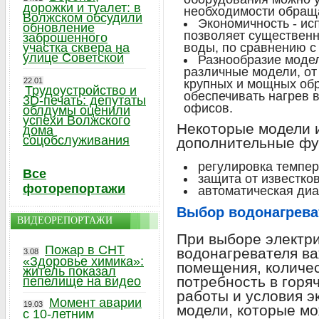
дорожки и туалет: в
необходимости обраща
Волжском обсудили
Экономичность - ис
обновление
позволяет существенн
заброшенного
участка сквера на
воды, по сравнению с
улице Советской
Разнообразие модел
различные модели, от
22.01
крупных и мощных обр
Трудоустройство и
обеспечивать нагрев 
3D-печать: депутаты
офисов.
облдумы оценили
успехи Волжского
Некоторые модели 
дома
соцобслуживания
дополнительные фу
регулировка темпе
Все
защита от известков
фоторепортажи
автоматическая диа
Выбор водонагрева
ВИДЕОРЕПОРТАЖИ
При выборе электр
Пожар в СНТ
водонагревателя в
3.08
«Здоровье химика»:
помещения, количес
житель показал
потребность в горя
пепелище на видео
работы и условия э
Момент аварии
19.03
модели, которые м
с 10-летним