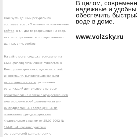
В целом, современн
надежные и удобные
обеспечить быстрый
Пользуясь данным ресурсом вы
воде в доме.
соглашаетесь с
«Условиями использования
сайта»
, в т.ч. даёте разрешение на сбор,
www.volzsky.ru
анализ и хранение своих персональных
данных, в т.ч. cookies.
На сайте могут содержаться ссылки на
СМИ, физлиц включённые Минюстом в
Реестр иностранных средств массовой
информации, выполняющих функции
иностранного агента
, упоминания
организаций деятельность которых
приостановлена в связи с осуществлением
ими экстремистской деятельности
или
ликвидированных / запрещённых по
основаниям, предусмотренным
Федеральным законом от 25.07.2002 №
114-ФЗ «О противодействии
экстремистской деятельности»
.