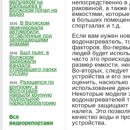
непосредственно в 
мальчиком на
Карбышева в
раковиной, а также
Волжском попал на
ёмкостями, которые
видео
в больших помещени
В Волжском
23.01
спортзалах и т.д.
эвакуировали
автомобили,
Если вам нужен но
оставленные под
запрещающими
водонагреватель, т
знаками
факторов. Во-первы
Был пьян: в
людей будет использ
19.01
Волжском
часто это происход
задержали
размер емкости, не
вандала,
оторвавшего лапки
Во-вторых, следует
суслику
устройства и его э
оценить, насколько
Разошелся по
19.01
крупному: в
использование данн
Волгограде
Некоторые модели 
накрыли крупную
подпольную
водонагревателей т
нарколабораторию
которые защищают 
налета. Это позвол
качество воды и пр
Все
устройства.
видеорепортажи