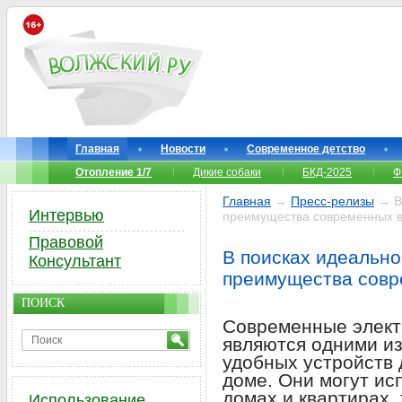
Главная
Новости
Современное детство
Отопление 1/7
Дикие собаки
БКД-2025
Ф
Главная
→
Пресс-релизы
→ В 
Интервью
преимущества современных в
Правовой
В поисках идеально
Консультант
преимущества совр
ПОИСК
Современные элект
являются одними и
удобных устройств 
доме. Они могут ис
домах и квартирах,
Использование