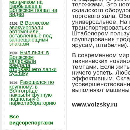
мальчиком на
тележками. Это не
Карбышева в
складского оборудо
Волжском попал на
видео
торгового зала. Об
универсальное. На
В Волжском
23.01
транспортироваться
эвакуировали
автомобили,
Штабелером пользу
оставленные под
группирования прод
запрещающими
знаками
ярусам, штабелям).
Был пьян: в
19.01
В современном мир
Волжском
технических новин
задержали
вандала,
темпами. Если жить 
оторвавшего лапки
ничего успеть. Люб
суслику
эффективным. Скла
Разошелся по
усовершенствованн
19.01
крупному: в
выполняют машины
Волгограде
накрыли крупную
подпольную
нарколабораторию
www.volzsky.ru
Все
видеорепортажи