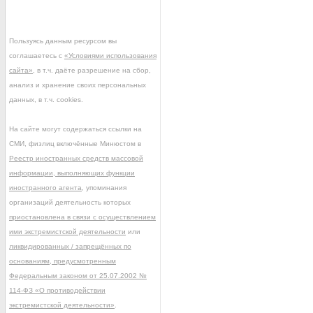
Пользуясь данным ресурсом вы
соглашаетесь с
«Условиями использования
сайта»
, в т.ч. даёте разрешение на сбор,
анализ и хранение своих персональных
данных, в т.ч. cookies.
На сайте могут содержаться ссылки на
СМИ, физлиц включённые Минюстом в
Реестр иностранных средств массовой
информации, выполняющих функции
иностранного агента
, упоминания
организаций деятельность которых
приостановлена в связи с осуществлением
ими экстремистской деятельности
или
ликвидированных / запрещённых по
основаниям, предусмотренным
Федеральным законом от 25.07.2002 №
114-ФЗ «О противодействии
экстремистской деятельности»
.