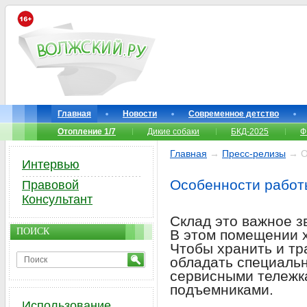
Главная
Новости
Современное детство
Отопление 1/7
Дикие собаки
БКД-2025
Ф
Главная
→
Пресс-релизы
→ Ос
Интервью
Особенности работ
Правовой
Консультант
Склад это важное з
ПОИСК
В этом помещении 
Чтобы хранить и тр
обладать специаль
сервисными тележк
подъемниками.
Использование