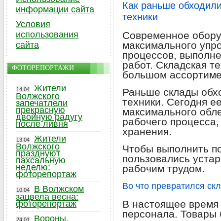
Как раньше обходили
информации сайта
техники
Условия
использования
Современное обору
максимального упр
сайта
процессов, выполне
работ. Складская 
ФОТОРЕПОРТАЖИ
большом ассортиме
Жители
14.04
Раньше склады обх
Волжского
техники. Сегодня е
запечатлели
прекрасную
максимального обл
двойную радугу
рабочего процесса,
после ливня
хранения.
Жители
13.04
Волжского
Чтобы выполнить п
празднуют
пользовались уста
пахсальную
неделю:
рабочим трудом.
фоторепортаж
Во что превратился скл
В Волжском
10.04
зацвела весна:
В настоящее время
фоторепортаж
персонала. Товары 
Вороны,
24.01