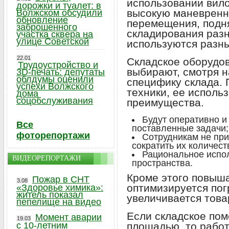
использовании вило
дорожки и туалет: в
высокую маневренн
Волжском обсудили
обновление
перемещения, поднят
заброшенного
складирования разн
участка сквера на
улице Советской
используются разн
22.01
Складское оборудов
Трудоустройство и
выбирают, смотря 
3D-печать: депутаты
облдумы оценили
специфику склада.
успехи Волжского
техники, ее исполь
дома
соцобслуживания
преимущества.
Будут оперативно и
Все
поставленные задачи;
фоторепортажи
Сотрудникам не при
сократить их количест
Рациональное испо
ВИДЕОРЕПОРТАЖИ
пространства.
Кроме этого повыша
Пожар в СНТ
3.08
оптимизируется пог
«Здоровье химика»:
житель показал
увеличивается това
пепелище на видео
Если складское по
Момент аварии
19.03
с 10-летним
площадью, то работ