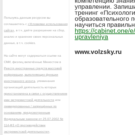
компетенцию знани
управлении. Запиш
тренинг «Психологи
образовательного п
Пользуясь данным ресурсом вы
научиться правильн
соглашаетесь с
«Условиями использования
https://cabinet.one
сайта»
, в т.ч. даёте разрешение на сбор,
upravleniya
анализ и хранение своих персональных
данных, в т.ч. cookies.
www.volzsky.ru
На сайте могут содержаться ссылки на
СМИ, физлиц включённые Минюстом в
Реестр иностранных средств массовой
информации, выполняющих функции
иностранного агента
, упоминания
организаций деятельность которых
приостановлена в связи с осуществлением
ими экстремистской деятельности
или
ликвидированных / запрещённых по
основаниям, предусмотренным
Федеральным законом от 25.07.2002 №
114-ФЗ «О противодействии
экстремистской деятельности»
.