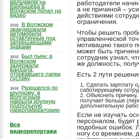
мальчиком на
работодатели начин
Карбышева в
а не причиной – ус
Волжском попал на
действиями сотрудн
видео
ограничения.
В Волжском
23.01
эвакуировали
Чтобы решить проб
автомобили,
оставленные под
управленческой точ
запрещающими
мотивацию такого по
знаками
может быть причина
Был пьян: в
сотрудник узнал, ч
19.01
Волжском
же должность, полу
задержали
вандала,
Есть 2 пути решени
оторвавшего лапки
суслику
Сделать зарплату о
Разошелся по
19.01
саботирующему сотруд
крупному: в
Объяснить причину,
Волгограде
получает больше (пер
накрыли крупную
подпольную
дополнительную работ
нарколабораторию
Если не изучать ос
персоналом, будет 
Все
подобных ошибок. 
видеорепортажи
ногу со временем,