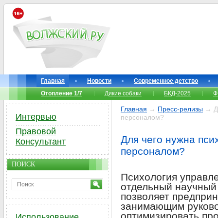
Главная
Новости
Современное детство
Отопление 1/7
Дикие собаки
БКД-2025
Ф
Главная
→
Пресс-релизы
→ Дл
Интервью
персоналом?
Правовой
Для чего нужна пси
Консультант
персоналом?
ПОИСК
Психология управле
отдельный научный 
позволяет предприн
занимающим руково
оптимизировать пр
Использование