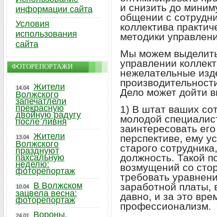
и снизить до миним
информации сайта
общении с сотрудн
Условия
коллектива практич
использования
методики управлен
сайта
Мы можем выделить
управлении коллект
ФОТОРЕПОРТАЖИ
нежелательные изд
производительности
Жители
14.04
Дело может дойти в
Волжского
запечатлели
прекрасную
1) В штат ваших со
двойную радугу
молодой специалис
после ливня
заинтересовать его
Жители
перспективе, ему у
13.04
Волжского
старого сотрудник
празднуют
должность. Такой п
пахсальную
неделю:
возмущений со сто
фоторепортаж
требовать уравнен
В Волжском
заработной платы, 
10.04
зацвела весна:
давно, и за это вре
фоторепортаж
профессионализм.
Вороны,
24.01