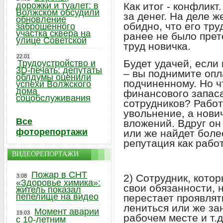
дорожки и туалет: в
Как итог - конфликт
Волжском обсудили
за денег. На деле ж
обновление
обидно, что его тру
заброшенного
участка сквера на
ранее не было прет
улице Советской
труд новичка.
22.01
Будет удачей, если
Трудоустройство и
3D-печать: депутаты
– вы поднимите оп
облдумы оценили
подчиненному. Но чт
успехи Волжского
дома
финансового запас
соцобслуживания
сотрудников? Работ
увольнение, а нови
Все
вложений. Вдруг он
фоторепортажи
или же найдет бол
репутация как рабо
ВИДЕОРЕПОРТАЖИ
Пожар в СНТ
2) Сотрудник, кото
3.08
«Здоровье химика»:
свои обязанности, 
житель показал
пепелище на видео
перестает проявлят
лениться или же за
Момент аварии
19.03
рабочем месте и т.
с 10-летним