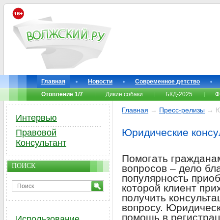
Главная
Новости
Современное детство
Отопление 1/7
Дикие собаки
БКД-2025
Ф
Главная
→
Пресс-релизы
→ Ю
Интервью
Юридические консу
Правовой
Консультант
Помогать граждана
ПОИСК
вопросов – дело бл
популярность прио
которой клиент при
получить консульта
вопросу. Юридическ
помощь в регистра
Использование