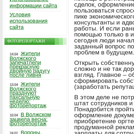
сделок, оформление
информации сайта
пользоваться спрос
Условия
пике экономическог
использования
консультанты и адв
сайта
работы. И если ра
помощью только в и
сегодня люди начал
ФОТОРЕПОРТАЖИ
заданный вопрос п
проблем в будущем
Жители
14.04
Волжского
Открыть собственн
запечатлели
прекрасную
сложно и не так дор
двойную радугу
взгляд. Главное – о
после ливня
сформировать собс
Жители
13.04
(заработать репута
Волжского
празднуют
В этом деле не пот
пахсальную
неделю:
штат сотрудников и
фоторепортаж
Понадобится пройти
В Волжском
оформление докуме
10.04
зацвела весна:
приобретение оргте
фоторепортаж
продуманной рекла
Вороны,
зарплаты для сотру
24.01