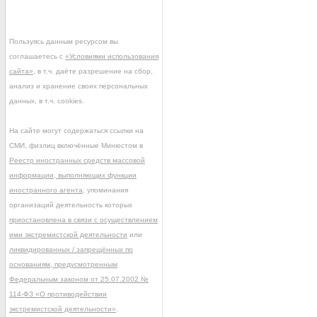
Пользуясь данным ресурсом вы
соглашаетесь с
«Условиями использования
сайта»
, в т.ч. даёте разрешение на сбор,
анализ и хранение своих персональных
данных, в т.ч. cookies.
На сайте могут содержаться ссылки на
СМИ, физлиц включённые Минюстом в
Реестр иностранных средств массовой
информации, выполняющих функции
иностранного агента
, упоминания
организаций деятельность которых
приостановлена в связи с осуществлением
ими экстремистской деятельности
или
ликвидированных / запрещённых по
основаниям, предусмотренным
Федеральным законом от 25.07.2002 №
114-ФЗ «О противодействии
экстремистской деятельности»
.