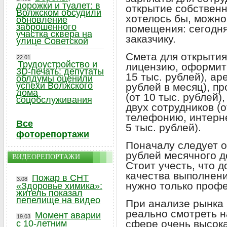
дорожки и туалет: в
открытие собственно
Волжском обсудили
хотелось бы, можно
обновление
заброшенного
помещения: сегодня
участка сквера на
заказчику.
улице Советской
Смета для открытия
22.01
Трудоустройство и
лицензию, оформит
3D-печать: депутаты
15 тыс. рублей), ар
облдумы оценили
успехи Волжского
рублей в месяц), п
дома
(от 10 тыс. рублей)
соцобслуживания
двух сотрудников (о
телефонию, интерне
Все
5 тыс. рублей).
фоторепортажи
Поначалу следует о
рублей месячного д
ВИДЕОРЕПОРТАЖИ
Стоит учесть, что 
качества выполнени
Пожар в СНТ
3.08
нужно только проф
«Здоровье химика»:
житель показал
пепелище на видео
При анализе рынка 
реально смотреть н
Момент аварии
19.03
сфере очень высока
с 10-летним