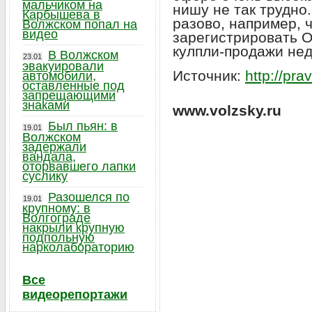
мальчиком на
нишу не так трудно
Карбышева в
разово, например, ч
Волжском попал на
видео
зарегистрировать 
кулпли-продажи не
В Волжском
23.01
эвакуировали
Источник:
http://pra
автомобили,
оставленные под
запрещающими
знаками
www.volzsky.ru
Был пьян: в
19.01
Волжском
задержали
вандала,
оторвавшего лапки
суслику
Разошелся по
19.01
крупному: в
Волгограде
накрыли крупную
подпольную
нарколабораторию
Все
видеорепортажи