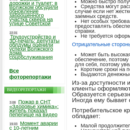
Можно быстро получ
дорожки и туалет: в
Средства могут рас
Волжском обсудили
обновление
случае если нет жест
заброшенного
заемных средств.
участка сквера на
Нет особых требова
улице Советской
предоставлять обеспе
справки.
22.01
Не требуется оформ
Трудоустройство и
3D-печать: депутаты
Отрицательные сторон
облдумы оценили
успехи Волжского
дома
Может быть высокая
соцобслуживания
обеспечение, поэтому 
для себя, поэтому ув
Короткие сроки на 
Все
Выдаются денежные
фоторепортажи
Из-за доступности 
клиенты оформляют 
ВИДЕОРЕПОРТАЖИ
Образуется серьезн
Иногда ему бывает 
Пожар в СНТ
3.08
«Здоровье химика»:
Потребительское к
житель показал
пепелище на видео
обладает:
Момент аварии
19.03
Малой продолжител
с 10-летним