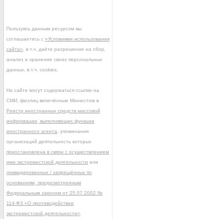
Пользуясь данным ресурсом вы
соглашаетесь с
«Условиями использования
сайта»
, в т.ч. даёте разрешение на сбор,
анализ и хранение своих персональных
данных, в т.ч. cookies.
На сайте могут содержаться ссылки на
СМИ, физлиц включённые Минюстом в
Реестр иностранных средств массовой
информации, выполняющих функции
иностранного агента
, упоминания
организаций деятельность которых
приостановлена в связи с осуществлением
ими экстремистской деятельности
или
ликвидированных / запрещённых по
основаниям, предусмотренным
Федеральным законом от 25.07.2002 №
114-ФЗ «О противодействии
экстремистской деятельности»
.