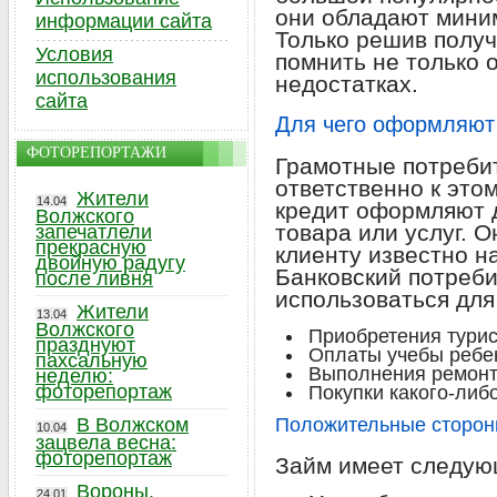
они обладают мини
информации сайта
Только решив получ
Условия
помнить не только о
использования
недостатках.
сайта
Для чего оформляют 
ФОТОРЕПОРТАЖИ
Грамотные потреби
ответственно к это
Жители
14.04
кредит оформляют 
Волжского
товара или услуг. О
запечатлели
прекрасную
клиенту известно на
двойную радугу
Банковский потреби
после ливня
использоваться дл
Жители
13.04
Волжского
Приобретения турис
празднуют
Оплаты учебы ребе
пахсальную
Выполнения ремонт
неделю:
фоторепортаж
Покупки какого-либ
В Волжском
Положительные сторон
10.04
зацвела весна:
фоторепортаж
Займ имеет следую
Вороны,
24.01