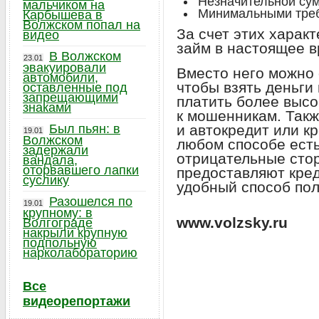
Незначительной су
мальчиком на
Минимальными тре
Карбышева в
Волжском попал на
За счет этих харак
видео
займ в настоящее в
В Волжском
23.01
эвакуировали
Вместо него можно 
автомобили,
чтобы взять деньги 
оставленные под
запрещающими
платить более высо
знаками
к мошенникам. Так
Был пьян: в
и автокредит или к
19.01
Волжском
любом способе ест
задержали
отрицательные сто
вандала,
оторвавшего лапки
предоставляют кре
суслику
удобный способ пол
Разошелся по
19.01
крупному: в
www.volzsky.ru
Волгограде
накрыли крупную
подпольную
нарколабораторию
Все
видеорепортажи