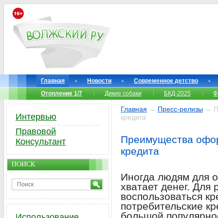
Главная
Новости
Современное детство
Отопление 1/7
Дикие собаки
БКД-2025
Ф
Главная
→
Пресс-релизы
→ П
Интервью
кредита
Правовой
Преимущества офор
Консультант
кредита
ПОИСК
Иногда людям для 
хватает денег. Для
воспользоваться к
потребительские к
большой популярнос
Использование