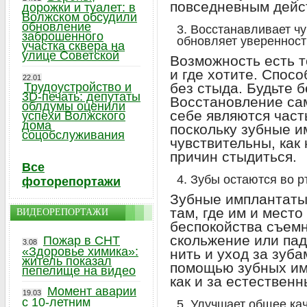
повседневным дейс
дорожки и туалет: в
Волжском обсудили
обновление
Восстанавливает чу
заброшенного
обновляет уверенност
участка сквера на
улице Советской
Возможность есть то
и где хотите. Спос
22.01
Трудоустройство и
без стыда. Будьте б
3D-печать: депутаты
Восстановление са
облдумы оценили
себе являются час
успехи Волжского
дома
поскольку зубные 
соцобслуживания
чувствительны, как
причин стыдиться.
Все
Зубы остаются во рт
фоторепортажи
Зубные имплантаты
там, где им и место
ВИДЕОРЕПОРТАЖИ
беспокойства съемн
скольжение или пад
Пожар в СНТ
3.08
«Здоровье химика»:
нить и уход за зуб
житель показал
помощью зубных имп
пепелище на видео
как и за естественн
Момент аварии
19.03
с 10-летним
Улучшает общее ка