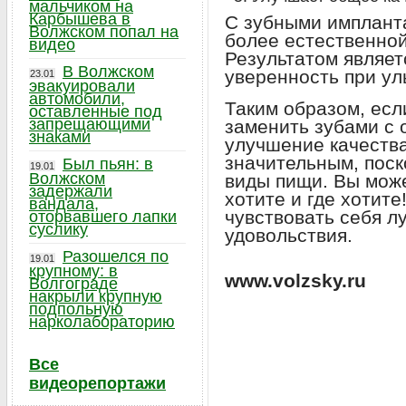
мальчиком на
Карбышева в
С зубными имплант
Волжском попал на
более естественной,
видео
Результатом являе
В Волжском
уверенность при ул
23.01
эвакуировали
автомобили,
Таким образом, есл
оставленные под
запрещающими
заменить зубами с 
знаками
улучшение качества
значительным, поск
Был пьян: в
19.01
Волжском
виды пищи. Вы може
задержали
хотите и где хотите
вандала,
чувствовать себя л
оторвавшего лапки
суслику
удовольствия.
Разошелся по
19.01
крупному: в
www.volzsky.ru
Волгограде
накрыли крупную
подпольную
нарколабораторию
Все
видеорепортажи