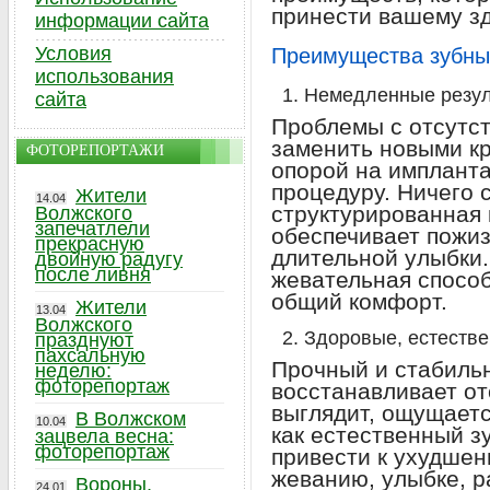
принести вашему зд
информации сайта
Условия
Преимущества зубны
использования
Немедленные резул
сайта
Проблемы с отсутс
заменить новыми к
ФОТОРЕПОРТАЖИ
опорой на импланта
процедуру. Ничего 
Жители
14.04
структурированная
Волжского
запечатлели
обеспечивает пожи
прекрасную
длительной улыбки
двойную радугу
после ливня
жевательная способ
общий комфорт.
Жители
13.04
Волжского
Здоровые, естеств
празднуют
пахсальную
Прочный и стабиль
неделю:
фоторепортаж
восстанавливает от
выглядит, ощущаетс
В Волжском
10.04
как естественный з
зацвела весна:
фоторепортаж
привести к ухудшен
жеванию, улыбке, р
Вороны,
24.01