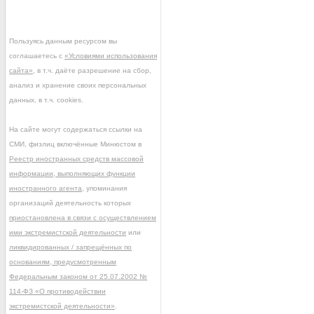
Пользуясь данным ресурсом вы
соглашаетесь с
«Условиями использования
сайта»
, в т.ч. даёте разрешение на сбор,
анализ и хранение своих персональных
данных, в т.ч. cookies.
На сайте могут содержаться ссылки на
СМИ, физлиц включённые Минюстом в
Реестр иностранных средств массовой
информации, выполняющих функции
иностранного агента
, упоминания
организаций деятельность которых
приостановлена в связи с осуществлением
ими экстремистской деятельности
или
ликвидированных / запрещённых по
основаниям, предусмотренным
Федеральным законом от 25.07.2002 №
114-ФЗ «О противодействии
экстремистской деятельности»
.