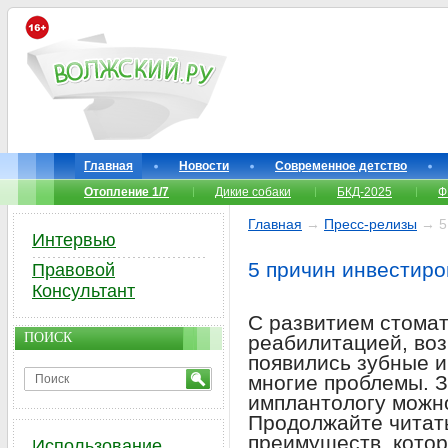
Главная
Новости
Современное детство
Отопление 1/7
Дикие собаки
БКД-2025
Ф
Главная
→
Пресс-релизы
→ 5 
Интервью
5 причин инвестиро
Правовой
Консультант
С развитием стомат
ПОИСК
реабилитацией, во
появились зубные 
многие проблемы. З
имплантологу можн
Продолжайте читать
преимуществ, кото
Использование