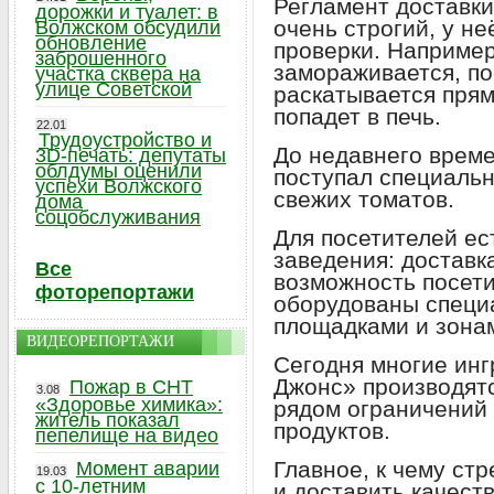
Регламент доставки
дорожки и туалет: в
очень строгий, у не
Волжском обсудили
обновление
проверки. Например
заброшенного
замораживается, п
участка сквера на
улице Советской
раскатывается прям
попадет в печь.
22.01
Трудоустройство и
До недавнего време
3D-печать: депутаты
облдумы оценили
поступал специальн
успехи Волжского
свежих томатов.
дома
соцобслуживания
Для посетителей е
заведения: доставк
Все
возможность посети
фоторепортажи
оборудованы специ
площадками и зона
ВИДЕОРЕПОРТАЖИ
Сегодня многие ин
Джонс» производятс
Пожар в СНТ
3.08
«Здоровье химика»:
рядом ограничений
житель показал
продуктов.
пепелище на видео
Главное, к чему ст
Момент аварии
19.03
с 10-летним
и доставить качеств