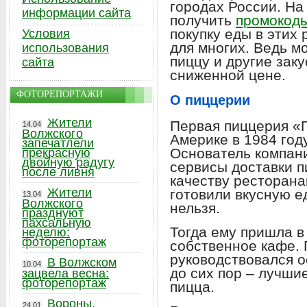
городах России. На
информации сайта
получить
промокоды
покупку еды в этих
Условия
для многих. Ведь м
использования
пиццу и другие заку
сайта
сниженной цене.
ФОТОРЕПОРТАЖИ
О пиццерии
Жители
Первая пиццерия «
14.04
Волжского
Америке в 1984 го
запечатлели
Основатель компани
прекрасную
двойную радугу
сервисы доставки п
после ливня
качеству ресторан
Жители
готовили вкусную ед
13.04
Волжского
нельзя.
празднуют
пахсальную
Тогда ему пришла в
неделю:
фоторепортаж
собственное кафе. 
руководствовался о
В Волжском
10.04
до сих пор – лучши
зацвела весна:
фоторепортаж
пицца.
Вороны,
24.01