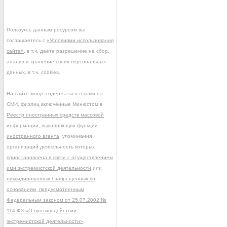
Пользуясь данным ресурсом вы
соглашаетесь с
«Условиями использования
сайта»
, в т.ч. даёте разрешение на сбор,
анализ и хранение своих персональных
данных, в т.ч. cookies.
На сайте могут содержаться ссылки на
СМИ, физлиц включённые Минюстом в
Реестр иностранных средств массовой
информации, выполняющих функции
иностранного агента
, упоминания
организаций деятельность которых
приостановлена в связи с осуществлением
ими экстремистской деятельности
или
ликвидированных / запрещённых по
основаниям, предусмотренным
Федеральным законом от 25.07.2002 №
114-ФЗ «О противодействии
экстремистской деятельности»
.