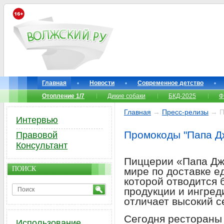
Главная
Новости
Современное детство
Отопление 1/7
Дикие собаки
БКД-2025
Ф
Главная
→
Пресс-релизы
→ П
Интервью
Промокоды "Папа Д
Правовой
Консультант
Пиццерии «Папа Дж
ПОИСК
мире по доставке е
которой отводится 
продукции и ингред
отличает высокий с
Сегодня рестораны 
Использование