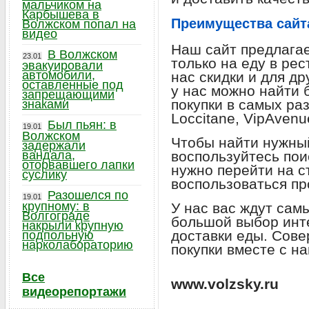
мальчиком на
Карбышева в
Преимущества сайт
Волжском попал на
видео
Наш сайт предлагае
В Волжском
23.01
только на еду в ре
эвакуировали
автомобили,
нас скидки и для др
оставленные под
у нас можно найти
запрещающими
покупки в самых ра
знаками
Loccitane, VipAvenu
Был пьян: в
19.01
Волжском
Чтобы найти нужный
задержали
вандала,
воспользуйтесь пои
оторвавшего лапки
нужно перейти на с
суслику
воспользоваться п
Разошелся по
19.01
крупному: в
У нас вас ждут сам
Волгограде
большой выбор инт
накрыли крупную
доставки еды. Сов
подпольную
нарколабораторию
покупки вместе с на
Все
www.volzsky.ru
видеорепортажи