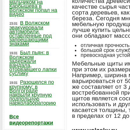
количества древеси
мальчиком на
Карбышева в
качестве сырья час
Волжском попал на
сорта деревьев, как 
видео
береза. Сегодня мн
В Волжском
мебельную продукци
23.01
эвакуировали
лучше купить цельн
автомобили,
они обладают масс
оставленные под
запрещающими
знаками
отличная прочность 
большой срок служ
Был пьян: в
19.01
превосходная устой
Волжском
задержали
Мебельные щиты им
вандала,
при этом их размер
оторвавшего лапки
суслику
Например, ширина 
варьироваться от 5
Разошелся по
19.01
же составляет от 3
крупному: в
Волгограде
востребованной пр
накрыли крупную
щитов является сос
подпольную
нарколабораторию
использовать и дру
касается толщины, 
в пределах от 12 д
Все
видеорепортажи