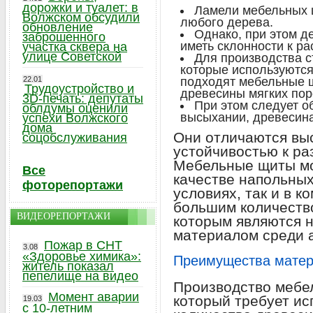
дорожки и туалет: в
Ламели мебельных щ
Волжском обсудили
любого дерева.
обновление
Однако, при этом д
заброшенного
иметь склонности к р
участка сквера на
улице Советской
Для производства с
которые используютс
22.01
подходят мебельные щ
Трудоустройство и
древесины мягких поро
3D-печать: депутаты
При этом следует о
облдумы оценили
высыхании, древесина
успехи Волжского
дома
Они отличаются вы
соцобслуживания
устойчивостью к р
Мебельные щиты мо
Все
качестве напольных
фоторепортажи
условиях, так и в 
большим количество
ВИДЕОРЕПОРТАЖИ
которым являются 
материалом среди 
Пожар в СНТ
3.08
«Здоровье химика»:
Преимущества мате
житель показал
пепелище на видео
Производство мебел
Момент аварии
который требует и
19.03
с 10-летним