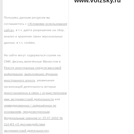
www.volzsky.ru
Пользуясь данным ресурсом вы
соглашаетесь с
«Условиями использования
сайта»
, в т.ч. даёте разрешение на сбор,
анализ и хранение своих персональных
данных, в т.ч. cookies.
На сайте могут содержаться ссылки на
СМИ, физлиц включённые Минюстом в
Реестр иностранных средств массовой
информации, выполняющих функции
иностранного агента
, упоминания
организаций деятельность которых
приостановлена в связи с осуществлением
ими экстремистской деятельности
или
ликвидированных / запрещённых по
основаниям, предусмотренным
Федеральным законом от 25.07.2002 №
114-ФЗ «О противодействии
экстремистской деятельности»
.