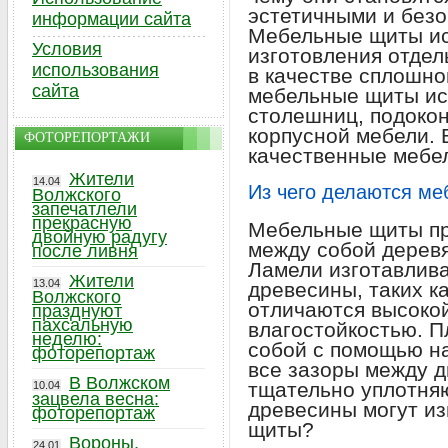
эстетичными и безо
информации сайта
Мебельные щиты ис
Условия
изготовления отдел
использования
в качестве сплошно
сайта
мебельные щиты ис
столешниц, подокон
корпусной мебели.
ФОТОРЕПОРТАЖИ
качественные мебе
Жители
14.04
Из чего делаются м
Волжского
запечатлели
прекрасную
Мебельные щиты пр
двойную радугу
между собой деревя
после ливня
Ламели изготавлива
Жители
13.04
древесины, таких к
Волжского
отличаются высоко
празднуют
пахсальную
влагостойкостью. П
неделю:
собой с помощью на
фоторепортаж
все зазоры между 
В Волжском
тщательно уплотняю
10.04
зацвела весна:
древесины могут и
фоторепортаж
щиты?
Вороны,
24.01