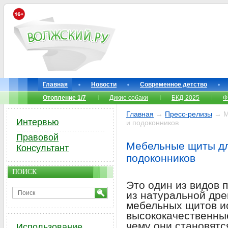
Главная
Новости
Современное детство
Отопление 1/7
Дикие собаки
БКД-2025
Ф
Главная
→
Пресс-релизы
→ М
Интервью
и подоконников
Правовой
Мебельные щиты дл
Консультант
подоконников
ПОИСК
Это один из видов 
из натуральной дре
мебельных щитов и
высококачественные
чему они становятс
Использование