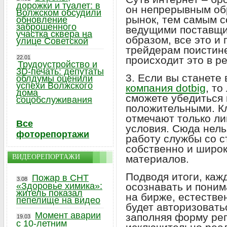
дорожки и туалет: в
он непрерывным об
Волжском обсудили
рынок, тем самым с
обновление
заброшенного
ведущими поставщи
участка сквера на
образом, все это и
улице Советской
трейдерам поистине
22.01
происходит это в р
Трудоустройство и
3D-печать: депутаты
3. Если вы станете
облдумы оценили
успехи Волжского
компания dotbig
, то
дома
сможете убедиться 
соцобслуживания
положительными. К
отмечают только л
Все
условия. Сюда нель
фоторепортажи
работу службы со с
собственно и широ
ВИДЕОРЕПОРТАЖИ
материалов.
Подводя итоги, каж
Пожар в СНТ
3.08
«Здоровье химика»:
осознавать и поним
житель показал
на бирже, естестве
пепелище на видео
будет авторизовать
Момент аварии
заполняя форму рег
19.03
с 10-летним