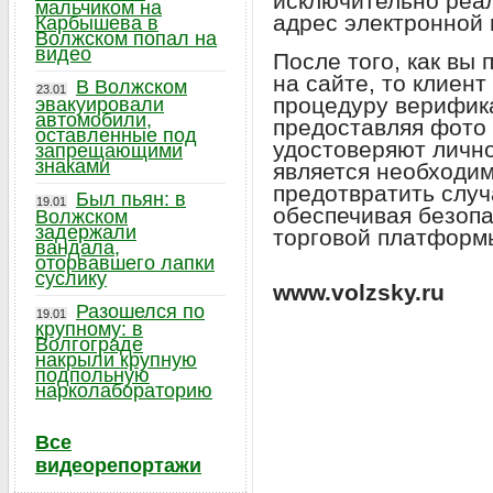
исключительно реа
мальчиком на
адрес электронной 
Карбышева в
Волжском попал на
видео
После того, как вы
на сайте, то клиен
В Волжском
23.01
процедуру верифик
эвакуировали
автомобили,
предоставляя фото 
оставленные под
удостоверяют лично
запрещающими
знаками
является необходи
предотвратить слу
Был пьян: в
19.01
обеспечивая безопа
Волжском
задержали
торговой платформы
вандала,
оторвавшего лапки
суслику
www.volzsky.ru
Разошелся по
19.01
крупному: в
Волгограде
накрыли крупную
подпольную
нарколабораторию
Все
видеорепортажи