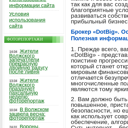
так как для вас со
информации сайта
благоприятные усл
Условия
развиваться собств
использования
прибыльный бизнес 
сайта
Брокер «DotBig». О
Полезная информа
ФОТОРЕПОРТАЖИ
1. Прежде всего, в
Жители
14.04
«DotBig» - представ
Волжского
запечатлели
поистине прогресси
прекрасную
который станет отк
двойную радугу
мировым финансов
после ливня
отличается безупре
Жители
13.04
многочисленные п
Волжского
являются тому ярк
празднуют
пахсальную
неделю:
2. Вам должно быть
фоторепортаж
повышенное, прист
В Волжском
безопасности, но е
10.04
зацвела весна:
как использует сов
фоторепортаж
обеспечение, алго
Вороны,
Суть интернет – бро
24.01