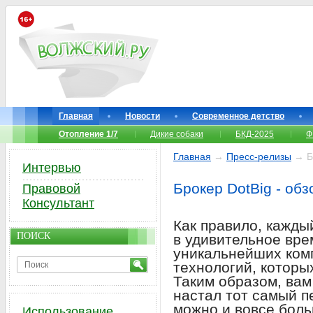
Главная
Новости
Современное детство
Отопление 1/7
Дикие собаки
БКД-2025
Ф
Главная
→
Пресс-релизы
→ Бр
Интервью
Брокер DotBig - обз
Правовой
Консультант
Как правило, кажды
ПОИСК
в удивительное врем
уникальнейших ком
технологий, которы
Таким образом, вам
настал тот самый п
можно и вовсе боль
Использование