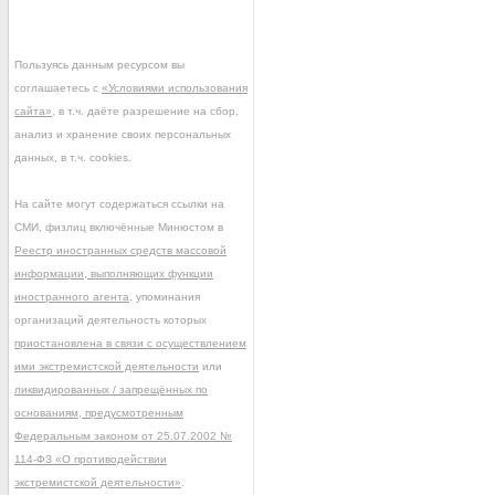
Пользуясь данным ресурсом вы
соглашаетесь с
«Условиями использования
сайта»
, в т.ч. даёте разрешение на сбор,
анализ и хранение своих персональных
данных, в т.ч. cookies.
На сайте могут содержаться ссылки на
СМИ, физлиц включённые Минюстом в
Реестр иностранных средств массовой
информации, выполняющих функции
иностранного агента
, упоминания
организаций деятельность которых
приостановлена в связи с осуществлением
ими экстремистской деятельности
или
ликвидированных / запрещённых по
основаниям, предусмотренным
Федеральным законом от 25.07.2002 №
114-ФЗ «О противодействии
экстремистской деятельности»
.