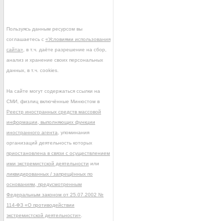
Пользуясь данным ресурсом вы
соглашаетесь с
«Условиями использования
сайта»
, в т.ч. даёте разрешение на сбор,
анализ и хранение своих персональных
данных, в т.ч. cookies.
На сайте могут содержаться ссылки на
СМИ, физлиц включённые Минюстом в
Реестр иностранных средств массовой
информации, выполняющих функции
иностранного агента
, упоминания
организаций деятельность которых
приостановлена в связи с осуществлением
ими экстремистской деятельности
или
ликвидированных / запрещённых по
основаниям, предусмотренным
Федеральным законом от 25.07.2002 №
114-ФЗ «О противодействии
экстремистской деятельности»
.