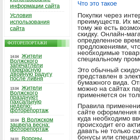
Что это такое
информации сайта
Покупки через инт
Условия
преимуществ. Их мо
использования
тому же есть возм
сайта
скидку. Онлайн-маг
определенное врем
ФОТОРЕПОРТАЖИ
предложениями, что
необходимые товар
Жители
14.04
специальному пром
Волжского
запечатлели
Это обычный скидоч
прекрасную
двойную радугу
представлен в элек
после ливня
бумажного вида. О
Жители
можно на сайтах па
13.04
Волжского
применяется он толь
празднуют
пахсальную
Правила применени
неделю:
фоторепортаж
сайте оформления п
куда необходимо вв
В Волжском
10.04
происходит его акт
зацвела весна:
фоторепортаж
давать не только ск
бонусы или специал
Вороны,
24.01