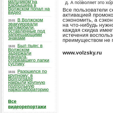
мальчиком на
д. А позволяет это хо
Карбышева в
Волжском попал на
Все пользователи с
видео
активацией промоко
сэкономить, а сэко
В Волжском
23.01
эвакуировали
на что-нибудь нужн
автомобили,
каждая скидка имее
оставленные под
запрещающими
истечения восполь
знаками
преимуществом не 
Был пьян: в
19.01
Волжском
www.volzsky.ru
задержали
вандала,
оторвавшего лапки
суслику
Разошелся по
19.01
крупному: в
Волгограде
накрыли крупную
подпольную
нарколабораторию
Все
видеорепортажи