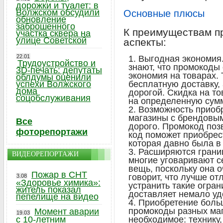
дорожки и туалет: в
Волжском обсудили
Основные плюсы
обновление
заброшенного
К преимуществам п
участка сквера на
улице Советской
аспекты:
22.01
Выгодная экономия.
Трудоустройство и
знают, что промокоды
3D-печать: депутаты
экономия на товарах.
облдумы оценили
успехи Волжского
бесплатную доставку, 
дома
дорогой. Скидка на то
соцобслуживания
на определенную сумм
Возможность приобр
магазины с брендовым
Все
дорого. Промокод поз
фоторепортажи
код поможет приобрес
которая давно была в 
Расширяются грани
ВИДЕОРЕПОРТАЖИ
многие уговаривают с
вещь, поскольку она о
Пожар в СНТ
говорит, что лучше от
3.08
«Здоровье химика»:
устранить такие огран
житель показал
доставляет немало уд
пепелище на видео
Приобретение больш
промокоды разных маг
Момент аварии
19.03
с 10-летним
необходимое: технику, 