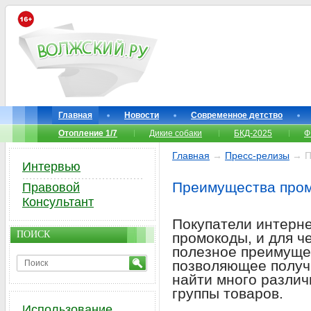
Главная
Новости
Современное детство
Отопление 1/7
Дикие собаки
БКД-2025
Ф
Главная
→
Пресс-релизы
→ П
Интервью
Преимущества про
Правовой
Консультант
Покупатели интерне
ПОИСК
промокоды, и для ч
полезное преимущес
позволяющее получ
найти много разли
группы товаров.
Использование