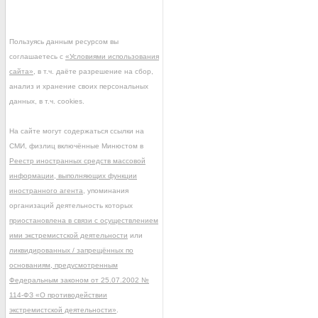
Пользуясь данным ресурсом вы
соглашаетесь с
«Условиями использования
сайта»
, в т.ч. даёте разрешение на сбор,
анализ и хранение своих персональных
данных, в т.ч. cookies.
На сайте могут содержаться ссылки на
СМИ, физлиц включённые Минюстом в
Реестр иностранных средств массовой
информации, выполняющих функции
иностранного агента
, упоминания
организаций деятельность которых
приостановлена в связи с осуществлением
ими экстремистской деятельности
или
ликвидированных / запрещённых по
основаниям, предусмотренным
Федеральным законом от 25.07.2002 №
114-ФЗ «О противодействии
экстремистской деятельности»
.