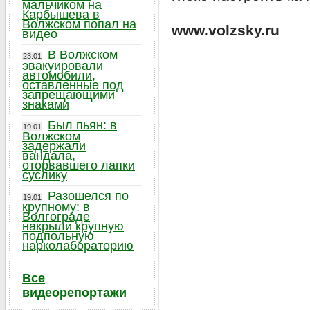
мальчиком на
Карбышева в
Волжском попал на
www.volzsky.ru
видео
В Волжском
23.01
эвакуировали
автомобили,
оставленные под
запрещающими
знаками
Был пьян: в
19.01
Волжском
задержали
вандала,
оторвавшего лапки
суслику
Разошелся по
19.01
крупному: в
Волгограде
накрыли крупную
подпольную
нарколабораторию
Все
видеорепортажи