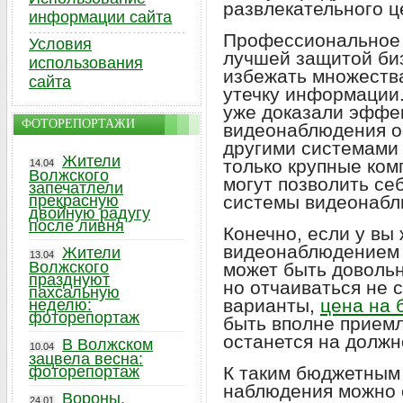
развлекательного ц
информации сайта
Профессиональное 
Условия
лучшей защитой биз
использования
избежать множества
сайта
утечку информации
уже доказали эффе
ФОТОРЕПОРТАЖИ
видеонаблюдения о
другими системами 
Жители
только крупные ко
14.04
Волжского
могут позволить се
запечатлели
прекрасную
системы видеонабл
двойную радугу
после ливня
Конечно, если у вы
видеонаблюдением 
Жители
13.04
Волжского
может быть доволь
празднуют
но отчаиваться не с
пахсальную
варианты,
цена на 
неделю:
фоторепортаж
быть вполне приемл
останется на должн
В Волжском
10.04
зацвела весна:
фоторепортаж
К таким бюджетным
наблюдения можно о
Вороны,
24.01