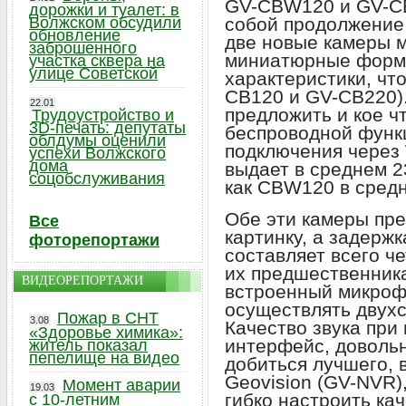
GV-CBW120 и GV-C
дорожки и туалет: в
Волжском обсудили
собой продолжение 
обновление
две новые камеры 
заброшенного
миниатюрные формы
участка сквера на
улице Советской
характеристики, чт
CB120 и GV-CB220).
22.01
предложить и кое чт
Трудоустройство и
3D-печать: депутаты
беспроводной функ
облдумы оценили
подключения через
успехи Волжского
дома
выдает в среднем 23
соцобслуживания
как CBW120 в средн
Обе эти камеры пр
Все
картинку, а задерж
фоторепортажи
составляет всего че
их предшественника
ВИДЕОРЕПОРТАЖИ
встроенный микрофо
осуществлять двухс
Пожар в СНТ
3.08
Качество звука при
«Здоровье химика»:
интерфейс, довольн
житель показал
пепелище на видео
добиться лучшего, 
Geovision (GV-NVR)
Момент аварии
19.03
гибко настроить кач
с 10-летним