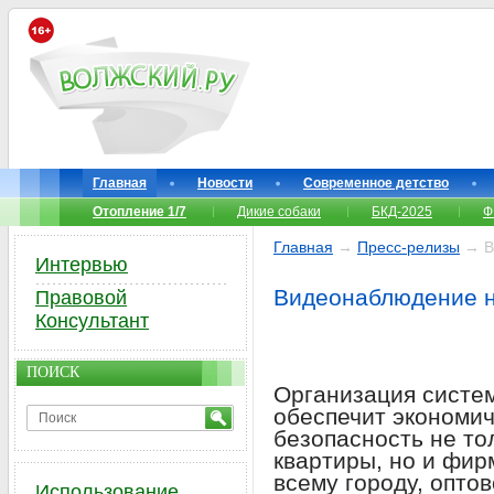
Главная
Новости
Современное детство
Отопление 1/7
Дикие собаки
БКД-2025
Ф
Главная
→
Пресс-релизы
→ В
Интервью
Видеонаблюдение н
Правовой
Консультант
ПОИСК
Организация систе
обеспечит экономич
безопасность не то
квартиры, но и фи
всему городу, оптов
Использование