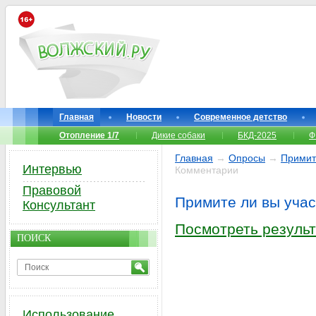
Главная
Новости
Современное детство
Отопление 1/7
Дикие собаки
БКД-2025
Ф
Главная
→
Опросы
→
Примит
Интервью
Комментарии
Правовой
Примите ли вы учас
Консультант
Посмотреть результ
ПОИСК
Использование