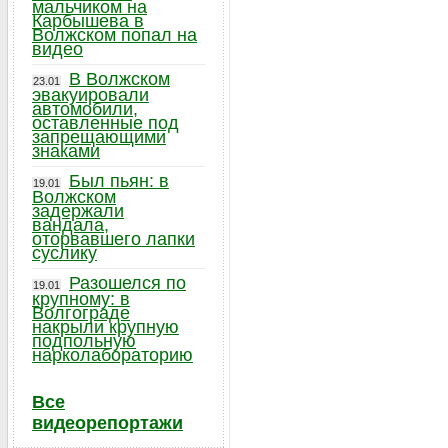
мальчиком на
Карбышева в
Волжском попал на
видео
В Волжском
23.01
эвакуировали
автомобили,
оставленные под
запрещающими
знаками
Был пьян: в
19.01
Волжском
задержали
вандала,
оторвавшего лапки
суслику
Разошелся по
19.01
крупному: в
Волгограде
накрыли крупную
подпольную
нарколабораторию
Все
видеорепортажи