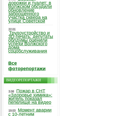
дорожки и туалет: в
Волжском обсудили
обновление
заброшенного
участка сквера на
улице Советской
22.01
Трудоустройство и
3D-печать: депутаты
облдумы оценили
успехи Волжского
дома
соцобслуживания
Все
фоторепортажи
ВИДЕОРЕПОРТАЖИ
Пожар в СНТ
3.08
«Здоровье химика»:
житель показал
пепелище на видео
Момент аварии
19.03
с 10-летним