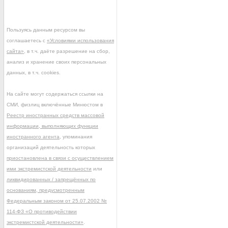
Пользуясь данным ресурсом вы
соглашаетесь с
«Условиями использования
сайта»
, в т.ч. даёте разрешение на сбор,
анализ и хранение своих персональных
данных, в т.ч. cookies.
На сайте могут содержаться ссылки на
СМИ, физлиц включённые Минюстом в
Реестр иностранных средств массовой
информации, выполняющих функции
иностранного агента
, упоминания
организаций деятельность которых
приостановлена в связи с осуществлением
ими экстремистской деятельности
или
ликвидированных / запрещённых по
основаниям, предусмотренным
Федеральным законом от 25.07.2002 №
114-ФЗ «О противодействии
экстремистской деятельности»
.