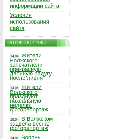
информации сайта
Условия
использования
сайта
ФОТОРЕПОРТАЖИ
Жители
14.04
Волжского
запечатлели
прекрасную
двойную радугу
после ливня
Жители
13.04
Волжского
празднуют
пахсальную
неделю:
фоторепортаж
В Волжском
10.04
зацвела весна:
фоторепортаж
Вороны,
24.01