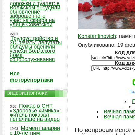
дорожки и туалет: в
Волжском обсудили
обновление
заброшенного
участка сквера на
улице Советской
22.01
Konstantinovich
: памят
Трудоустройство и
3D-печать: депутаты
Опубликовано: 19 февр
облдумы оценили
успехи Волжского
Код для
дома
соцобслуживания
Код дл
Все
фоторепортажи
По
ВИДЕОРЕПОРТАЖИ
П
Пожар в СНТ
3.08
«Здоровье химика»:
Вечная памя
житель показал
Вечная памя
пепелище на видео
Момент аварии
По вопросам исполь
19.03
с 10-летним