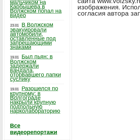
сайта www.volzsky.
мальчиком на
Карбышева в
изображения. Испо
Волжском попал на
согласия автора за
видео
В Волжском
23.01
эвакуировали
автомобили,
оставленные под
запрещающими
знаками
Был пьян: в
19.01
Волжском
задержали
вандала,
оторвавшего лапки
суслику
Разошелся по
19.01
крупному: в
Волгограде
накрыли крупную
подпольную
нарколабораторию
Все
видеорепортажи