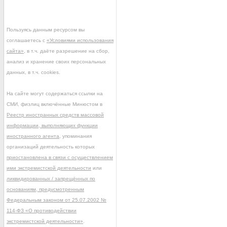
Пользуясь данным ресурсом вы
соглашаетесь с
«Условиями использования
сайта»
, в т.ч. даёте разрешение на сбор,
анализ и хранение своих персональных
данных, в т.ч. cookies.
На сайте могут содержаться ссылки на
СМИ, физлиц включённые Минюстом в
Реестр иностранных средств массовой
информации, выполняющих функции
иностранного агента
, упоминания
организаций деятельность которых
приостановлена в связи с осуществлением
ими экстремистской деятельности
или
ликвидированных / запрещённых по
основаниям, предусмотренным
Федеральным законом от 25.07.2002 №
114-ФЗ «О противодействии
экстремистской деятельности»
.