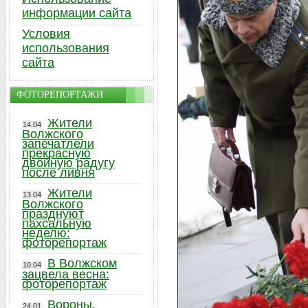
информации сайта
Условия
использования
сайта
ФОТОРЕПОРТАЖИ
Жители
14.04
Волжского
запечатлели
прекрасную
двойную радугу
после ливня
Жители
13.04
Волжского
празднуют
пахсальную
неделю:
фоторепортаж
В Волжском
10.04
зацвела весна:
фоторепортаж
Вороны,
24.01