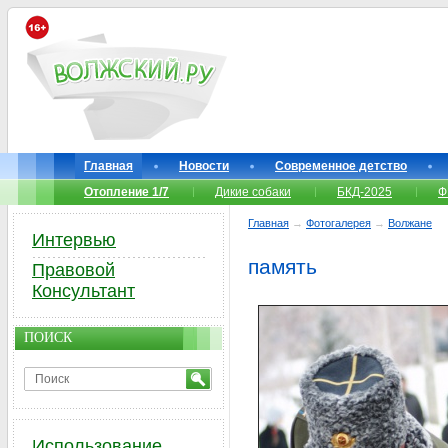
Главная
Новости
Современное детство
Отопление 1/7
Дикие собаки
БКД-2025
Ф
Главная
→
Фотогалерея
→
Волжане
Интервью
память
Правовой
Консультант
ПОИСК
Использование