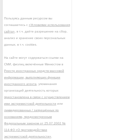
Пользуясь данным ресурсом вы
соглашаетесь с
«Условиями использования
сайта»
, в т.ч. даёте разрешение на сбор,
анализ и хранение своих персональных
данных, в т.ч. cookies.
На сайте могут содержаться ссылки на
СМИ, физлиц включённые Минюстом в
Реестр иностранных средств массовой
информации, выполняющих функции
иностранного агента
, упоминания
организаций деятельность которых
приостановлена в связи с осуществлением
ими экстремистской деятельности
или
ликвидированных / запрещённых по
основаниям, предусмотренным
Федеральным законом от 25.07.2002 №
114-ФЗ «О противодействии
экстремистской деятельности»
.