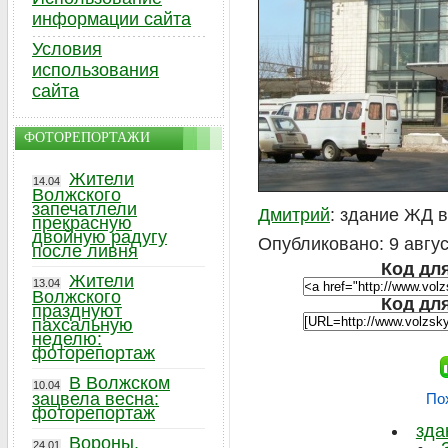
информации сайта
Условия
использования
сайта
ФОТОРЕПОРТАЖИ
Жители
14.04
Волжского
запечатлели
Дмитрий
: здание ЖД 
прекрасную
двойную радугу
Опубликовано: 9 авгус
после ливня
Код для
Жители
13.04
Волжского
Код дл
празднуют
пахсальную
неделю:
фоторепортаж
В Волжском
10.04
зацвела весна:
По
фоторепортаж
зда
Вороны,
24.01