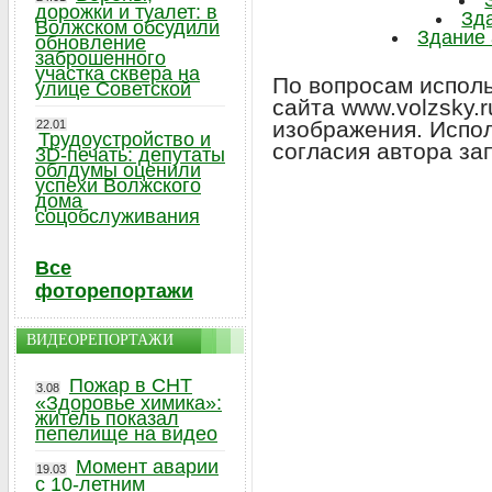
дорожки и туалет: в
Зд
Волжском обсудили
Здание 
обновление
заброшенного
участка сквера на
По вопросам исполь
улице Советской
сайта www.volzsky.
изображения. Испо
22.01
Трудоустройство и
согласия автора за
3D-печать: депутаты
облдумы оценили
успехи Волжского
дома
соцобслуживания
Все
фоторепортажи
ВИДЕОРЕПОРТАЖИ
Пожар в СНТ
3.08
«Здоровье химика»:
житель показал
пепелище на видео
Момент аварии
19.03
с 10-летним