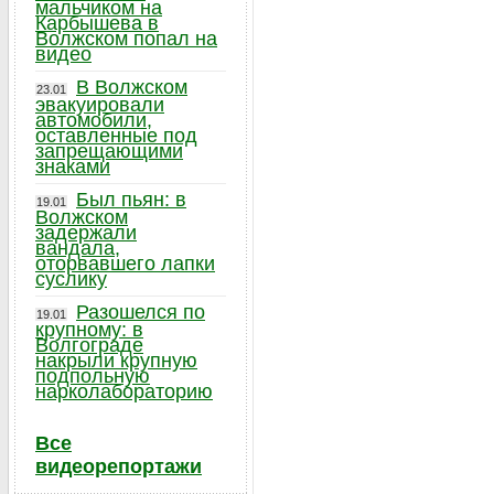
мальчиком на
Карбышева в
Волжском попал на
видео
В Волжском
23.01
эвакуировали
автомобили,
оставленные под
запрещающими
знаками
Был пьян: в
19.01
Волжском
задержали
вандала,
оторвавшего лапки
суслику
Разошелся по
19.01
крупному: в
Волгограде
накрыли крупную
подпольную
нарколабораторию
Все
видеорепортажи