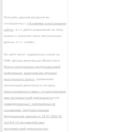
Пользуясь данным ресурсом вы
соглашаетесь с
«Условиями использования
сайта»
, в т.ч. даёте разрешение на сбор,
анализ и хранение своих персональных
данных, в т.ч. cookies.
На сайте могут содержаться ссылки на
СМИ, физлиц включённые Минюстом в
Реестр иностранных средств массовой
информации, выполняющих функции
иностранного агента
, упоминания
организаций деятельность которых
приостановлена в связи с осуществлением
ими экстремистской деятельности
или
ликвидированных / запрещённых по
основаниям, предусмотренным
Федеральным законом от 25.07.2002 №
114-ФЗ «О противодействии
экстремистской деятельности»
.