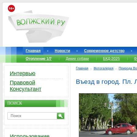
Главная
Новости
Современное детство
Отопление 1/7
Дикие собаки
БКД-2025
Ф
Главная
→
Фотогалерея
→
Природа Во
Интервью
Въезд в город. Пл. 
Правовой
Консультант
ПОИСК
Использование