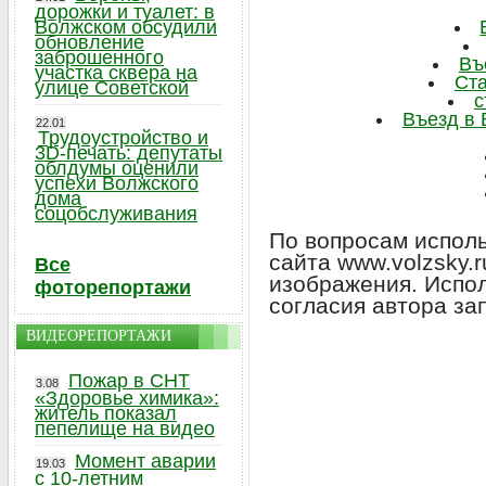
дорожки и туалет: в
Волжском обсудили
обновление
заброшенного
Въ
участка сквера на
Ста
улице Советской
с
Въезд в 
22.01
Трудоустройство и
3D-печать: депутаты
облдумы оценили
успехи Волжского
дома
соцобслуживания
По вопросам исполь
сайта www.volzsky.
Все
изображения. Испо
фоторепортажи
согласия автора за
ВИДЕОРЕПОРТАЖИ
Пожар в СНТ
3.08
«Здоровье химика»:
житель показал
пепелище на видео
Момент аварии
19.03
с 10-летним