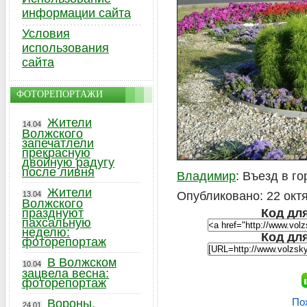
информации сайта
Условия
использования
сайта
ФОТОРЕПОРТАЖИ
Жители
14.04
Волжского
запечатлели
прекрасную
двойную радугу
после ливня
Владимир
: Въезд в го
Жители
Опубликовано: 22 октя
13.04
Волжского
празднуют
Код для
пахсальную
неделю:
Код дл
фоторепортаж
В Волжском
10.04
зацвела весна:
фоторепортаж
По
Вороны,
24.01