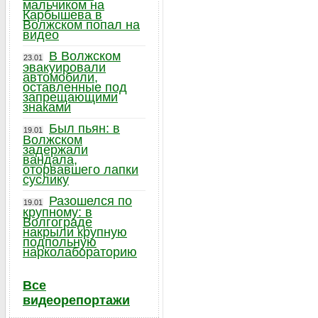
мальчиком на
Карбышева в
Волжском попал на
видео
В Волжском
23.01
эвакуировали
автомобили,
оставленные под
запрещающими
знаками
Был пьян: в
19.01
Волжском
задержали
вандала,
оторвавшего лапки
суслику
Разошелся по
19.01
крупному: в
Волгограде
накрыли крупную
подпольную
нарколабораторию
Все
видеорепортажи