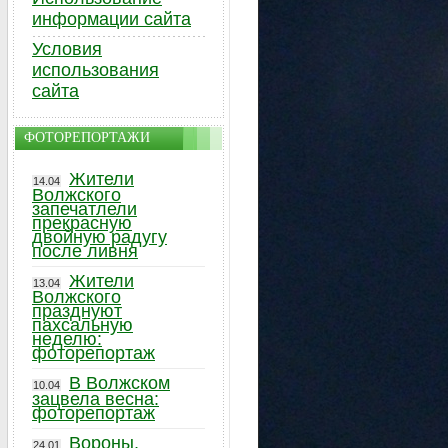
информации сайта
Условия
использования
сайта
ФОТОРЕПОРТАЖИ
Жители
14.04
Волжского
запечатлели
прекрасную
двойную радугу
после ливня
Жители
13.04
Волжского
празднуют
пахсальную
неделю:
фоторепортаж
В Волжском
10.04
зацвела весна:
фоторепортаж
Вороны,
24.01