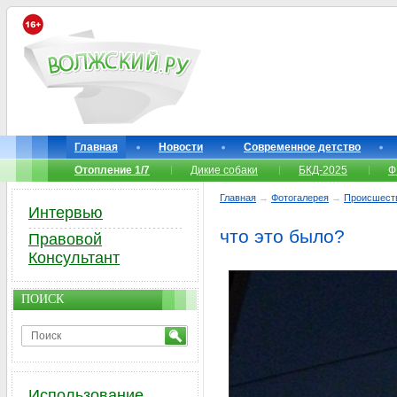
Главная
Новости
Современное детство
Отопление 1/7
Дикие собаки
БКД-2025
Ф
Главная
→
Фотогалерея
→
Происшест
Интервью
что это было?
Правовой
Консультант
ПОИСК
Использование