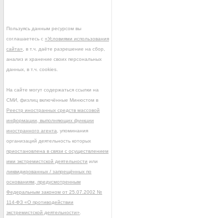
Пользуясь данным ресурсом вы
соглашаетесь с
«Условиями использования
сайта»
, в т.ч. даёте разрешение на сбор,
анализ и хранение своих персональных
данных, в т.ч. cookies.
На сайте могут содержаться ссылки на
СМИ, физлиц включённые Минюстом в
Реестр иностранных средств массовой
информации, выполняющих функции
иностранного агента
, упоминания
организаций деятельность которых
приостановлена в связи с осуществлением
ими экстремистской деятельности
или
ликвидированных / запрещённых по
основаниям, предусмотренным
Федеральным законом от 25.07.2002 №
114-ФЗ «О противодействии
экстремистской деятельности»
.