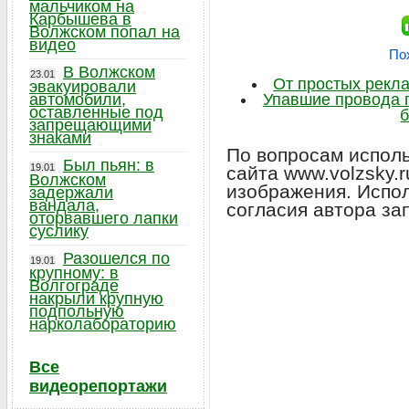
мальчиком на
Карбышева в
Волжском попал на
видео
По
В Волжском
23.01
От простых рекл
эвакуировали
автомобили,
Упавшие провода п
оставленные под
запрещающими
знаками
По вопросам исполь
Был пьян: в
19.01
сайта www.volzsky.
Волжском
изображения. Испо
задержали
вандала,
согласия автора за
оторвавшего лапки
суслику
Разошелся по
19.01
крупному: в
Волгограде
накрыли крупную
подпольную
нарколабораторию
Все
видеорепортажи