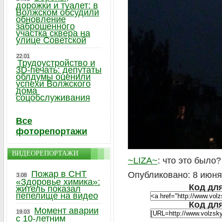
дорожки и туалет: в
Волжском обсудили
обновление
заброшенного
участка сквера на
улице Советской
22.01
Трудоустройство и
3D-печать: депутаты
облдумы оценили
успехи Волжского
дома
соцобслуживания
Все
фоторепортажи
ВИДЕОРЕПОРТАЖИ
~LIZA~
: что это было?
Пожар в СНТ
Опубликовано: 8 июня 
3.08
«Здоровье химика»:
Код для
житель показал
пепелище на видео
Код дл
Момент аварии
19.03
с 10-летним