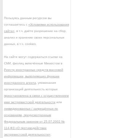
Пользуясь данным ресурсом вы
соглашаетесь с
«Условиями использования
сайта»
, в т.ч. даёте разрешение на сбор,
анализ и хранение своих персональных
данных, в т.ч. cookies.
На сайте могут содержаться ссылки на
СМИ, физлиц включённые Минюстом в
Реестр иностранных средств массовой
информации, выполняющих функции
иностранного агента
, упоминания
организаций деятельность которых
приостановлена в связи с осуществлением
ими экстремистской деятельности
или
ликвидированных / запрещённых по
основаниям, предусмотренным
Федеральным законом от 25.07.2002 №
114-ФЗ «О противодействии
экстремистской деятельности»
.