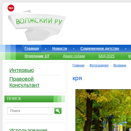
Главная
Новости
Современное детство
Отопление 1/7
Дикие собаки
БКД-2025
Ф
Главная
→
Фотогалерея
→
Волжане
Интервью
кря
Правовой
Консультант
ПОИСК
Использование