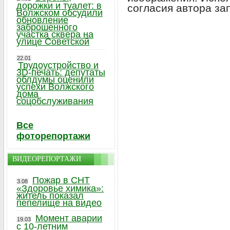
дорожки и туалет: в
согласия автора за
Волжском обсудили
обновление
заброшенного
участка сквера на
улице Советской
22.01
Трудоустройство и
3D-печать: депутаты
облдумы оценили
успехи Волжского
дома
соцобслуживания
Все
фоторепортажи
ВИДЕОРЕПОРТАЖИ
Пожар в СНТ
3.08
«Здоровье химика»:
житель показал
пепелище на видео
Момент аварии
19.03
с 10-летним