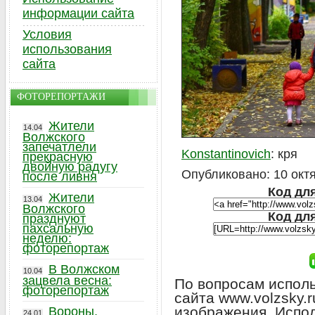
информации сайта
Условия
использования
сайта
ФОТОРЕПОРТАЖИ
Жители
14.04
Волжского
запечатлели
Konstantinovich
: кря
прекрасную
двойную радугу
Опубликовано: 10 октя
после ливня
Код для
Жители
13.04
Волжского
Код дл
празднуют
пахсальную
неделю:
фоторепортаж
В Волжском
10.04
зацвела весна:
По вопросам исполь
фоторепортаж
сайта www.volzsky.
изображения. Испо
Вороны,
24.01