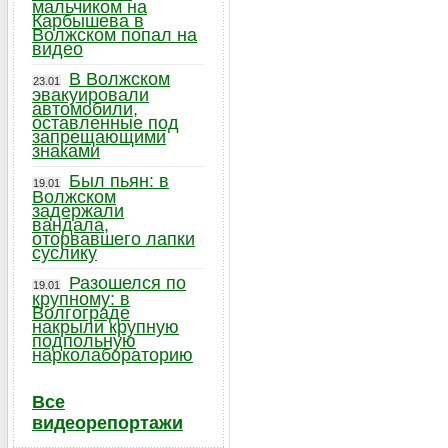
мальчиком на
Карбышева в
Волжском попал на
видео
В Волжском
23.01
эвакуировали
автомобили,
оставленные под
запрещающими
знаками
Был пьян: в
19.01
Волжском
задержали
вандала,
оторвавшего лапки
суслику
Разошелся по
19.01
крупному: в
Волгограде
накрыли крупную
подпольную
нарколабораторию
Все
видеорепортажи