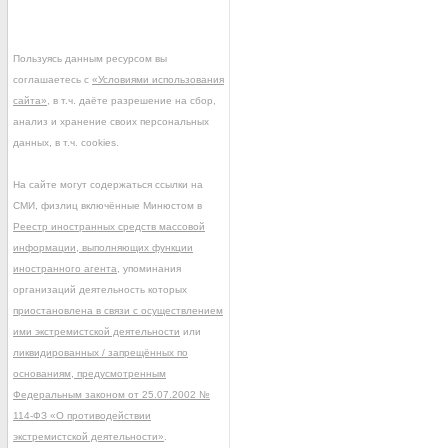
Пользуясь данным ресурсом вы
соглашаетесь с
«Условиями использования
сайта»
, в т.ч. даёте разрешение на сбор,
анализ и хранение своих персональных
данных, в т.ч. cookies.
На сайте могут содержаться ссылки на
СМИ, физлиц включённые Минюстом в
Реестр иностранных средств массовой
информации, выполняющих функции
иностранного агента
, упоминания
организаций деятельность которых
приостановлена в связи с осуществлением
ими экстремистской деятельности
или
ликвидированных / запрещённых по
основаниям, предусмотренным
Федеральным законом от 25.07.2002 №
114-ФЗ «О противодействии
экстремистской деятельности»
.