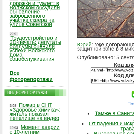
дорожки и туалет: в
Волжском обсудили
обновление
заброшенного
участка сквера на
улице Советской
22.01
Трудоустройство и
3D-печать: депутаты
Юрий
: Уже догорающя
облдумы оценили
защитной зоне в 8 ми
успехи Волжского
дома
Опубликовано: 5 сентя
соцобслуживания
Код для
Все
Код дл
фоторепортажи
ВИДЕОРЕПОРТАЖИ
По
Пожар в СНТ
3.08
«Здоровье химика»:
Тамже в Санита
житель показал
пепелище на видео
От падения и иск
Момент аварии
трава
19.03
с 10-летним
Выгоревшая сан