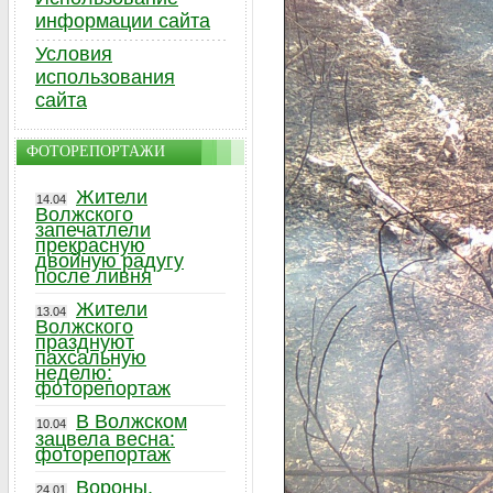
информации сайта
Условия
использования
сайта
ФОТОРЕПОРТАЖИ
Жители
14.04
Волжского
запечатлели
прекрасную
двойную радугу
после ливня
Жители
13.04
Волжского
празднуют
пахсальную
неделю:
фоторепортаж
В Волжском
10.04
зацвела весна:
фоторепортаж
Вороны,
24.01