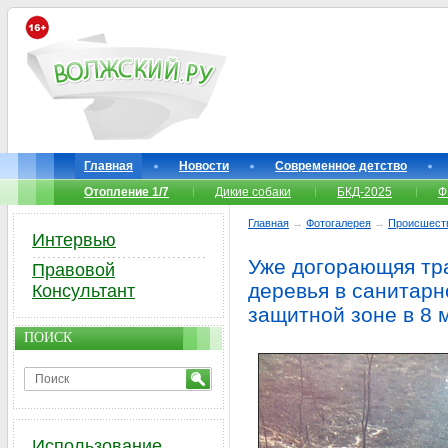
Главная
Новости
Современное детство
Отопление 1/7
Дикие собаки
БКД-2025
Ф
Главная
→
Фотогалерея
→
Происшест
Интервью
Уже догорающяя тр
Правовой
деревья в санитарн
Консультант
защитной зоне в 8 
ПОИСК
Использование