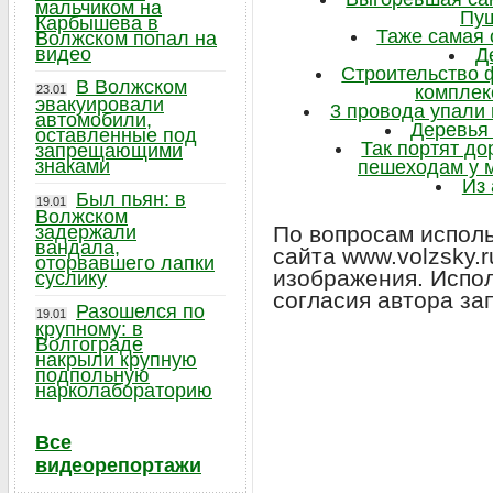
мальчиком на
Пуш
Карбышева в
Таже самая 
Волжском попал на
видео
Д
Строительство 
В Волжском
комплек
23.01
эвакуировали
3 провода упали 
автомобили,
Деревья 
оставленные под
Так портят д
запрещающими
знаками
пешеходам у м
Из 
Был пьян: в
19.01
Волжском
задержали
По вопросам исполь
вандала,
сайта www.volzsky.
оторвавшего лапки
изображения. Испо
суслику
согласия автора за
Разошелся по
19.01
крупному: в
Волгограде
накрыли крупную
подпольную
нарколабораторию
Все
видеорепортажи