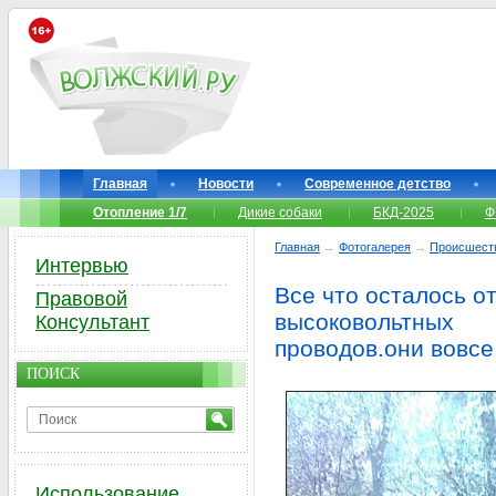
Главная
Новости
Современное детство
Отопление 1/7
Дикие собаки
БКД-2025
Ф
Главная
→
Фотогалерея
→
Происшест
Интервью
Все что осталось о
Правовой
высоковольтных
Консультант
проводов.они вовсе
ПОИСК
Использование