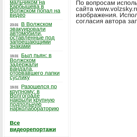
мальчиком на
По вопросам исполь
Карбышева в
сайта www.volzsky.
Волжском попал на
изображения. Испо
видео
согласия автора за
В Волжском
23.01
эвакуировали
автомобили,
оставленные под
запрещающими
знаками
Был пьян: в
19.01
Волжском
задержали
вандала,
оторвавшего лапки
суслику
Разошелся по
19.01
крупному: в
Волгограде
накрыли крупную
подпольную
нарколабораторию
Все
видеорепортажи