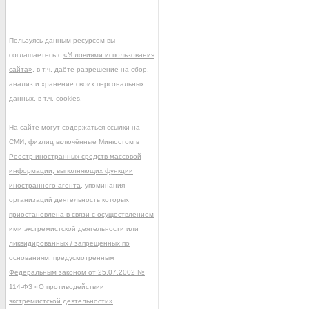
Пользуясь данным ресурсом вы
соглашаетесь с
«Условиями использования
сайта»
, в т.ч. даёте разрешение на сбор,
анализ и хранение своих персональных
данных, в т.ч. cookies.
На сайте могут содержаться ссылки на
СМИ, физлиц включённые Минюстом в
Реестр иностранных средств массовой
информации, выполняющих функции
иностранного агента
, упоминания
организаций деятельность которых
приостановлена в связи с осуществлением
ими экстремистской деятельности
или
ликвидированных / запрещённых по
основаниям, предусмотренным
Федеральным законом от 25.07.2002 №
114-ФЗ «О противодействии
экстремистской деятельности»
.