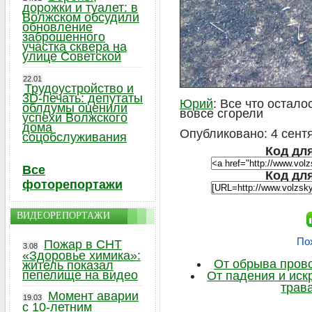
дорожки и туалет: в
Волжском обсудили
обновление
заброшенного
участка сквера на
улице Советской
22.01
Трудоустройство и
3D-печать: депутаты
Юрий
: Все что остал
облдумы оценили
вовсе сгорели
успехи Волжского
дома
Опубликовано: 4 сентя
соцобслуживания
Код для
Все
Код дл
фоторепортажи
ВИДЕОРЕПОРТАЖИ
По
Пожар в СНТ
3.08
«Здоровье химика»:
От обрыва пров
житель показал
пепелище на видео
От падения и иск
трава
Момент аварии
19.03
с 10-летним