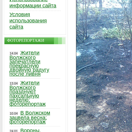
информации сайта
Условия
использования
сайта
ФОТОРЕПОРТАЖИ
Жители
14.04
Волжского
запечатлели
прекрасную
двойную радугу
после ливня
Жители
13.04
Волжского
празднуют
пахсальную
неделю:
фоторепортаж
В Волжском
10.04
зацвела весна:
фоторепортаж
Вороны,
24.01