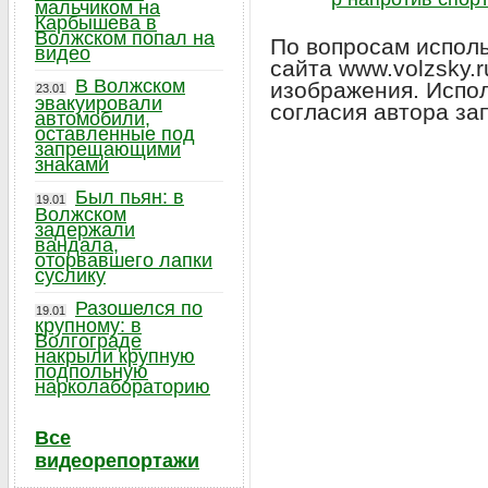
мальчиком на
Карбышева в
Волжском попал на
По вопросам исполь
видео
сайта www.volzsky.
В Волжском
изображения. Испо
23.01
эвакуировали
согласия автора за
автомобили,
оставленные под
запрещающими
знаками
Был пьян: в
19.01
Волжском
задержали
вандала,
оторвавшего лапки
суслику
Разошелся по
19.01
крупному: в
Волгограде
накрыли крупную
подпольную
нарколабораторию
Все
видеорепортажи