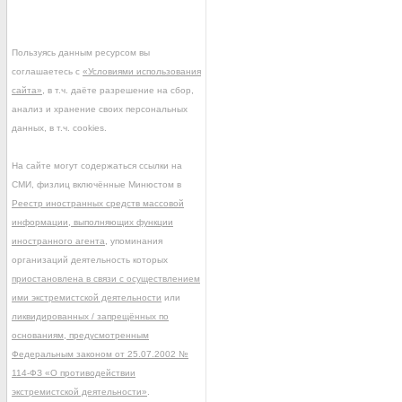
Пользуясь данным ресурсом вы
соглашаетесь с
«Условиями использования
сайта»
, в т.ч. даёте разрешение на сбор,
анализ и хранение своих персональных
данных, в т.ч. cookies.
На сайте могут содержаться ссылки на
СМИ, физлиц включённые Минюстом в
Реестр иностранных средств массовой
информации, выполняющих функции
иностранного агента
, упоминания
организаций деятельность которых
приостановлена в связи с осуществлением
ими экстремистской деятельности
или
ликвидированных / запрещённых по
основаниям, предусмотренным
Федеральным законом от 25.07.2002 №
114-ФЗ «О противодействии
экстремистской деятельности»
.