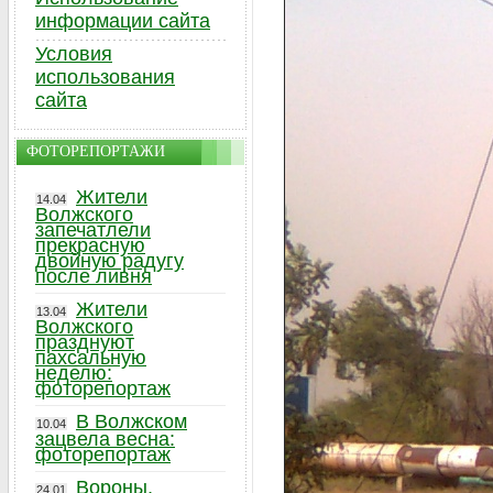
информации сайта
Условия
использования
сайта
ФОТОРЕПОРТАЖИ
Жители
14.04
Волжского
запечатлели
прекрасную
двойную радугу
после ливня
Жители
13.04
Волжского
празднуют
пахсальную
неделю:
фоторепортаж
В Волжском
10.04
зацвела весна:
фоторепортаж
Вороны,
24.01