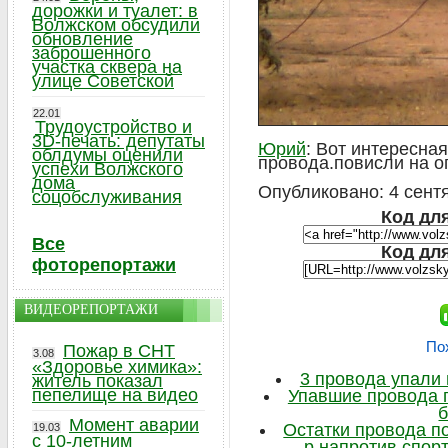
дорожки и туалет: в
Волжском обсудили
обновление
заброшенного
участка сквера на
улице Советской
22.01
Трудоустройство и
3D-печать: депутаты
Юрий
: Вот интересна
облдумы оценили
провода.повисли на о
успехи Волжского
дома
Опубликовано: 4 сентя
соцобслуживания
Код для
Все
Код дл
фоторепортажи
ВИДЕОРЕПОРТАЖИ
По
Пожар в СНТ
3.08
«Здоровье химика»:
3 провода упали 
житель показал
пепелище на видео
Упавшие провода п
Момент аварии
Остатки провода п
19.03
с 10-летним
р напротив спор