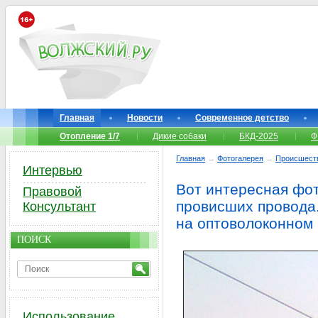
Главная
Новости
Современное детство
Отопление 1/7
Дикие собаки
БКД-2025
Ф
Главная
→
Фотогалерея
→
Происшест
Интервью
Вот интересная фот
Правовой
провисших провода
Консультант
на оптоволоконном
ПОИСК
Использование