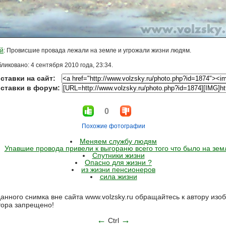
й
: Провисшие провада лежали на земле и угрожали жизни людям.
ликовано: 4 сентября 2010 года, 23:34.
ставки на сайт:
вставки в форум:
0
Похожие фотографии
Меняем службу людям
Упавшие провода привели к выгораню всего того что было на зем
Спутники жизни
Опасно для жизни ?
из жизни пенсионеров
сила жизни
анного снимка вне сайта www.volzsky.ru обращайтесь к автору из
тора запрещено!
←
→
Ctrl