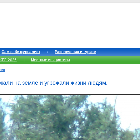
Сам себе журналист
Развлечения и туризм
КГС-2025
Местные инициативы
вия
жали на земле и угрожали жизни людям.