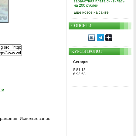
заработная плата снизилась
на 200 рублей
Ещё новое на сайте
СОЦСЕТИ
КУРСЫ ВАЛЮТ
Сегодня
$ 81.13
€ 93.58
ле
ображения. Использование