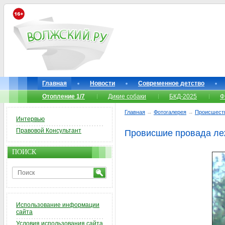
Главная
Новости
Современное детство
Отопление 1/7
Дикие собаки
БКД-2025
Ф
Главная
→
Фотогалерея
→
Происшест
Интервью
Правовой Консультант
Провисшие провада ле
ПОИСК
Использование информации
сайта
Условия использования сайта