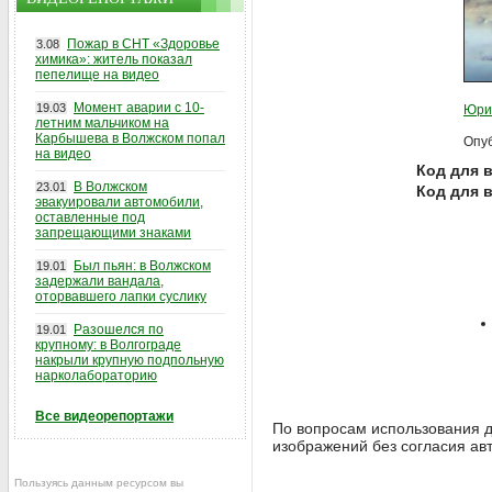
Пожар в СНТ «Здоровье
3.08
химика»: житель показал
пепелище на видео
Момент аварии с 10-
19.03
Юри
летним мальчиком на
Карбышева в Волжском попал
Опуб
на видео
Код для в
В Волжском
23.01
Код для 
эвакуировали автомобили,
оставленные под
запрещающими знаками
Был пьян: в Волжском
19.01
задержали вандала,
оторвавшего лапки суслику
Разошелся по
19.01
крупному: в Волгограде
накрыли крупную подпольную
нарколабораторию
Все видеорепортажи
По вопросам использования д
изображений без согласия ав
Пользуясь данным ресурсом вы