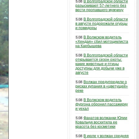
В Волгоградской области
5.08
разыскивают 57-летнего без
вести пропавшего мужчину
В Волгоградской области
5.08
в августе подорожали огурцы
и помидоры
В Волжском водитель
5.08
«Хендая» сбил мотоциклиста
на Карбышева
В Волгоградской области
5.08
открывается сезон охоты:
какие животные и птицы
доступны для добычи уже в
августе
Волжан предупредили о
5.08
рисках купания в «цветущей»
реке
В Волжском водитель
5.08
фургона обронил пассажирку
и уехал
Фанатов волжанки Юлии
5.08
Ковальчук восхитила ее
красота без косметики
В июле у волжан средняя
5.08