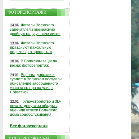
ФОТОРЕПОРТАЖИ
Жители Волжского
14.04
запечатлели прекрасную
двойную радугу после ливня
Жители Волжского
13.04
празднуют пахсальную
неделю: фоторепортаж
В Волжском зацвела
10.04
весна: фоторепортаж
Вороны, дорожки и
24.01
туалет: в Волжском обсудили
обновление заброшенного
участка сквера на улице
Советской
Трудоустройство и 3D-
22.01
печать: депутаты облдумы
оценили успехи Волжского
дома соцобслуживания
Все фоторепортажи
ВИДЕОРЕПОРТАЖИ