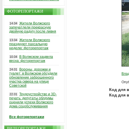
ФОТОРЕПОРТАЖИ
Жители Волжского
14.04
запечатлели прекрасную
двойную радугу после ливня
Жители Волжского
13.04
празднуют пахсальную
неделю: фоторепортаж
В Волжском зацвела
10.04
весна: фоторепортаж
Вороны, дорожки и
24.01
туалет: в Волжском обсудили
Вла
обновление заброшенного
участка сквера на улице
Опуб
Советской
Код для в
Трудоустройство и 3D-
22.01
Код для 
печать: депутаты облдумы
оценили успехи Волжского
дома соцобслуживания
Все фоторепортажи
ВИДЕОРЕПОРТАЖИ