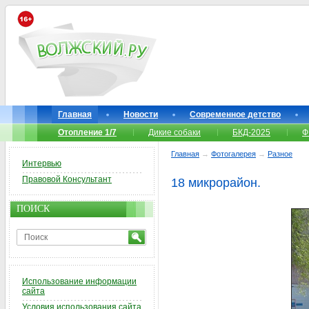
Главная
Новости
Современное детство
Отопление 1/7
Дикие собаки
БКД-2025
Ф
Главная
→
Фотогалерея
→
Разное
Интервью
Правовой Консультант
18 микрорайон.
ПОИСК
Использование информации
сайта
Условия использования сайта