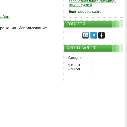
заработная плата снизилась
на 200 рублей
Ещё новое на сайте
район.
СОЦСЕТИ
ображения. Использование
КУРСЫ ВАЛЮТ
Сегодня
$ 81.13
€ 93.58