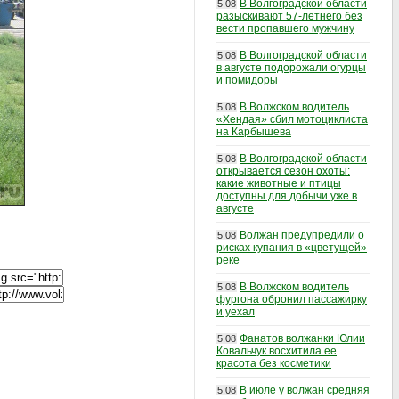
В Волгоградской области
5.08
разыскивают 57-летнего без
вести пропавшего мужчину
В Волгоградской области
5.08
в августе подорожали огурцы
и помидоры
В Волжском водитель
5.08
«Хендая» сбил мотоциклиста
на Карбышева
В Волгоградской области
5.08
открывается сезон охоты:
какие животные и птицы
доступны для добычи уже в
августе
Волжан предупредили о
5.08
рисках купания в «цветущей»
реке
В Волжском водитель
5.08
фургона обронил пассажирку
и уехал
Фанатов волжанки Юлии
5.08
Ковальчук восхитила ее
красота без косметики
В июле у волжан средняя
5.08