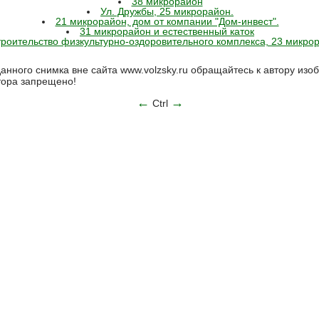
38 микрорайон
Ул. Дружбы, 25 микрорайон.
21 микрорайон, дом от компании "Дом-инвест".
31 микрорайон и естественный каток
роительство физкультурно-оздоровительного комплекса, 23 микро
анного снимка вне сайта www.volzsky.ru обращайтесь к автору из
тора запрещено!
←
→
Ctrl