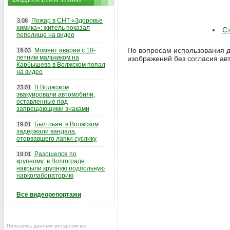
Пожар в СНТ «Здоровье
3.08
химика»: житель показал
Ст
пепелище на видео
По вопросам использования д
Момент аварии с 10-
19.03
летним мальчиком на
изображений без согласия ав
Карбышева в Волжском попал
на видео
В Волжском
23.01
эвакуировали автомобили,
оставленные под
запрещающими знаками
Был пьян: в Волжском
19.01
задержали вандала,
оторвавшего лапки суслику
Разошелся по
19.01
крупному: в Волгограде
накрыли крупную подпольную
нарколабораторию
Все видеорепортажи
Пользуясь данным ресурсом вы