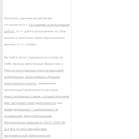
Пользуясь данным ресурсом вы
соглашаетесь с
«Условиями использования
сайта»
, в т.ч. даёте разрешение на сбор,
анализ и хранение своих персональных
данных, в т.ч. cookies.
На сайте могут содержаться ссылки на
СМИ, физлиц включённые Минюстом в
Реестр иностранных средств массовой
информации, выполняющих функции
иностранного агента
, упоминания
организаций деятельность которых
приостановлена в связи с осуществлением
ими экстремистской деятельности
или
ликвидированных / запрещённых по
основаниям, предусмотренным
Федеральным законом от 25.07.2002 №
114-ФЗ «О противодействии
экстремистской деятельности»
.