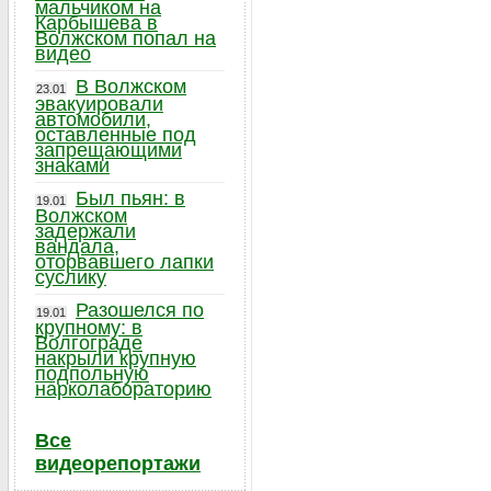
мальчиком на
Карбышева в
Волжском попал на
видео
В Волжском
23.01
эвакуировали
автомобили,
оставленные под
запрещающими
знаками
Был пьян: в
19.01
Волжском
задержали
вандала,
оторвавшего лапки
суслику
Разошелся по
19.01
крупному: в
Волгограде
накрыли крупную
подпольную
нарколабораторию
Все
видеорепортажи