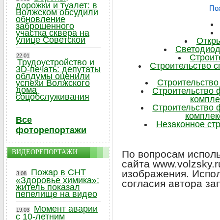
дорожки и туалет: в
По
Волжском обсудили
обновление
заброшенного
участка сквера на
улице Советской
Откр
Светодиод
22.01
Строит
Трудоустройство и
Строительство с
3D-печать: депутаты
облдумы оценили
Строительство
успехи Волжского
дома
Строительство 
соцобслуживания
компле
Строительство 
комплек
Все
Незаконное стр
фоторепортажи
ВИДЕОРЕПОРТАЖИ
По вопросам исполь
сайта www.volzsky.
Пожар в СНТ
изображения. Испо
3.08
«Здоровье химика»:
согласия автора за
житель показал
пепелище на видео
Момент аварии
19.03
с 10-летним