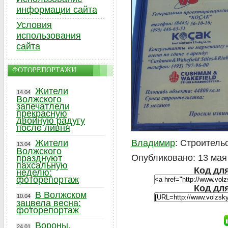
информации сайта
Условия
использования
сайта
ФОТОРЕПОРТАЖИ
Жители
14.04
Волжского
запечатлели
прекрасную
двойную радугу
после ливня
Жители
Владимир
: Строител
13.04
Волжского
Опубликовано: 13 мая 
празднуют
пахсальную
Код для
неделю:
фоторепортаж
Код дл
В Волжском
10.04
зацвела весна:
фоторепортаж
Вороны,
24.01