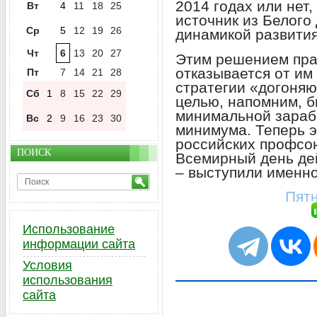
2014 годах или нет
Вт
4
11
18
25
источник из Белого
Ср
5
12
19
26
динамикой развития
Чт
6
13
20
27
Этим решением пра
отказывается от им
Пт
7
14
21
28
стратегии «догоняю
Сб
1
8
15
22
29
целью, напомним, 
минимальной зараб
Вс
2
9
16
23
30
минимума. Теперь э
российских профсою
ПОИСК
Всемирный день де
– выступили именно
Пятн
Использование
информации сайта
Условия
использования
сайта