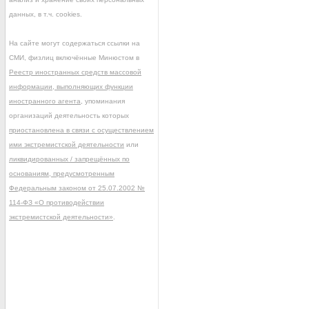
данных, в т.ч. cookies.
На сайте могут содержаться ссылки на
СМИ, физлиц включённые Минюстом в
Реестр иностранных средств массовой
информации, выполняющих функции
иностранного агента
, упоминания
организаций деятельность которых
приостановлена в связи с осуществлением
ими экстремистской деятельности
или
ликвидированных / запрещённых по
основаниям, предусмотренным
Федеральным законом от 25.07.2002 №
114-ФЗ «О противодействии
экстремистской деятельности»
.