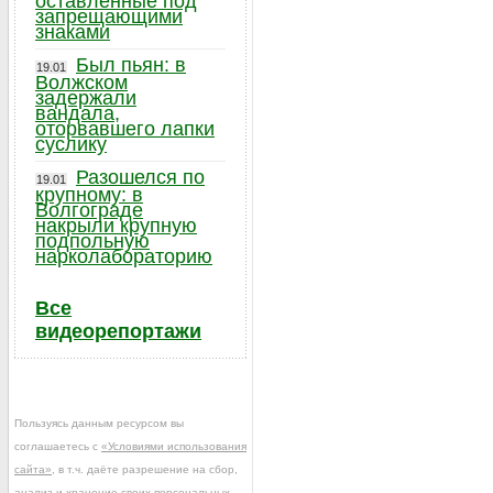
оставленные под
запрещающими
знаками
Был пьян: в
19.01
Волжском
задержали
вандала,
оторвавшего лапки
суслику
Разошелся по
19.01
крупному: в
Волгограде
накрыли крупную
подпольную
нарколабораторию
Все
видеорепортажи
Пользуясь данным ресурсом вы
соглашаетесь с
«Условиями использования
сайта»
, в т.ч. даёте разрешение на сбор,
анализ и хранение своих персональных