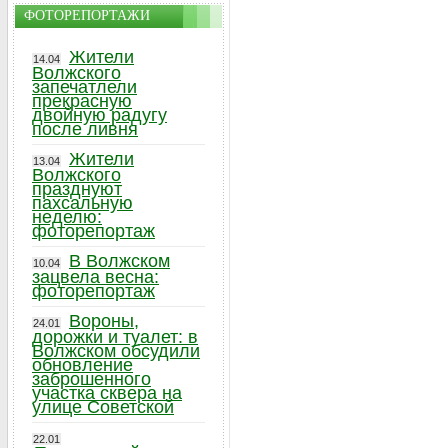
ФОТОРЕПОРТАЖИ
Жители
14.04
Волжского
запечатлели
прекрасную
двойную радугу
после ливня
Жители
13.04
Волжского
празднуют
пахсальную
неделю:
фоторепортаж
В Волжском
10.04
зацвела весна:
фоторепортаж
Вороны,
24.01
дорожки и туалет: в
Волжском обсудили
обновление
заброшенного
участка сквера на
улице Советской
22.01