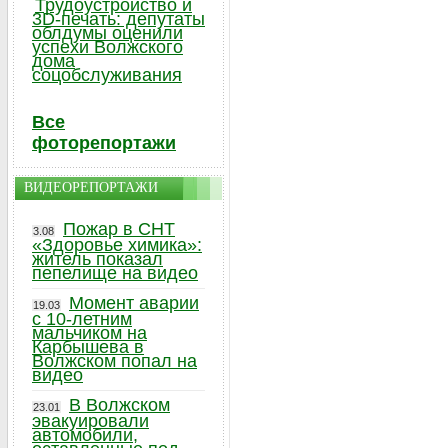
Трудоустройство и
3D-печать: депутаты
облдумы оценили
успехи Волжского
дома
соцобслуживания
Все
фоторепортажи
ВИДЕОРЕПОРТАЖИ
Пожар в СНТ
3.08
«Здоровье химика»:
житель показал
пепелище на видео
Момент аварии
19.03
с 10-летним
мальчиком на
Карбышева в
Волжском попал на
видео
В Волжском
23.01
эвакуировали
автомобили,