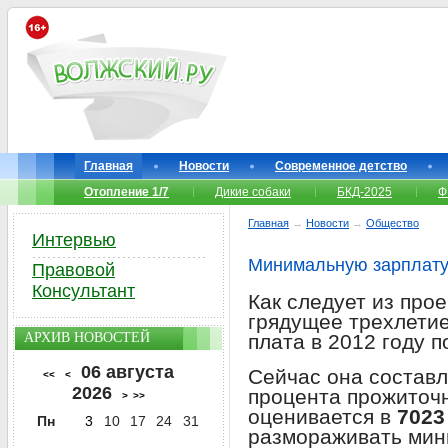
Главная
Новости
Современное детство
Отопление 1/7
Дикие собаки
БКД-2025
Ф
Главная
→
Новости
→
Общество
Интервью
Минимальную зарплату
Правовой
Консультант
Как следует из про
грядущее трехлети
АРХИВ НОВОСТЕЙ
плата в 2012 году п
06 августа
Сейчас она состав
<<
<
2026
процента прожиточ
>
>>
оценивается в
7023
Пн
3
10
17
24
31
размораживать мин