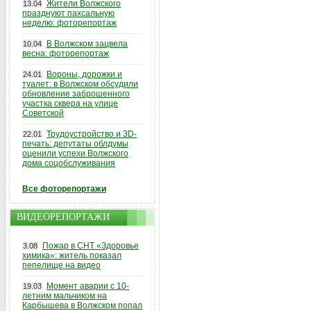
Жители Волжского
13.04
празднуют пахсальную
неделю: фоторепортаж
В Волжском зацвела
10.04
весна: фоторепортаж
Вороны, дорожки и
24.01
туалет: в Волжском обсудили
обновление заброшенного
участка сквера на улице
Советской
Трудоустройство и 3D-
22.01
печать: депутаты облдумы
оценили успехи Волжского
дома соцобслуживания
Все фоторепортажи
ВИДЕОРЕПОРТАЖИ
Пожар в СНТ «Здоровье
3.08
химика»: житель показал
пепелище на видео
Момент аварии с 10-
19.03
летним мальчиком на
Карбышева в Волжском попал