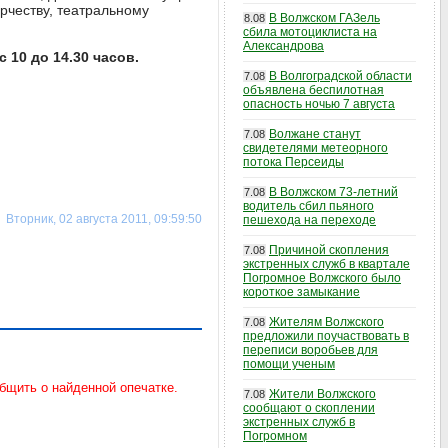
рчеству, театральному
В Волжском ГАЗель
8.08
сбила мотоциклиста на
Александрова
с 10 до 14.30 часов.
В Волгоградской области
7.08
объявлена беспилотная
опасность ночью 7 августа
Волжане станут
7.08
свидетелями метеорного
потока Персеиды
В Волжском 73-летний
7.08
водитель сбил пьяного
Вторник, 02 августа 2011, 09:59:50
пешехода на переходе
Причиной скопления
7.08
экстренных служб в квартале
Погромное Волжского было
короткое замыкание
Жителям Волжского
7.08
предложили поучаствовать в
переписи воробьев для
помощи ученым
Жители Волжского
7.08
сообщают о скоплении
экстренных служб в
Погромном