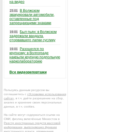
на видео
В Волжском
23.01
эвакуировали автомобили,
оставленные под
запрещающими знаками
Был пьян: в Волжском
19.01
задержали вандала,
оторвавшего лапки суслику
Разошелся по
19.01
крупному: в Волгограде
накрыли крупную подпольную
нарколабораторию
Все видеорепортажи
Пользуясь данным ресурсом вы
соглашаетесь с
«Условиями использования
сайта»
, в т.ч. даёте разрешение на сбор,
анализ и хранение своих персональных
данных, в т.ч. cookies.
На сайте могут содержаться ссылки на
СМИ, физлиц включённые Минюстом в
Реестр иностранных средств массовой
информации, выполняющих функции
иностранного агента
, упоминания