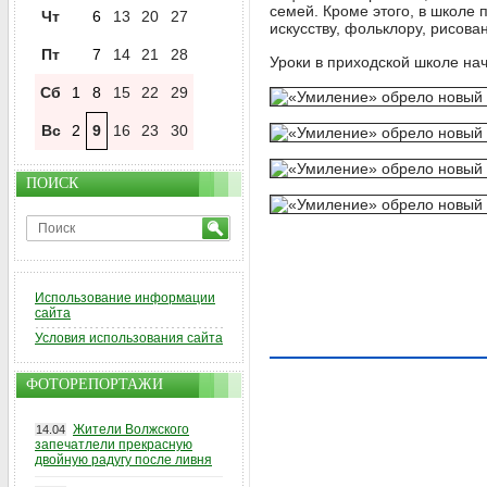
семей. Кроме этого, в школе 
Чт
6
13
20
27
искусству, фольклору, рисова
Пт
7
14
21
28
Уроки в приходской школе на
Сб
1
8
15
22
29
Вс
2
9
16
23
30
ПОИСК
Использование информации
сайта
Условия использования сайта
ФОТОРЕПОРТАЖИ
Жители Волжского
14.04
запечатлели прекрасную
двойную радугу после ливня