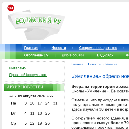
Главная
Новости
Современное детство
Отопление 1/7
Дикие собаки
БКД-2025
Ф
Главная
→
Новости
→
Религия
Интервью
Правовой Консультант
«Умиление» обрело но
Вчера на территории храм
АРХИВ НОВОСТЕЙ
школы «Умиление». Ее освят
09 августа 2026
<<
<
>
>>
Отметим, что приходская шко
Пн
3
10
17
24
31
полуподвальном помещении. О
здесь изучали 30 детей в воз
Вт
4
11
18
25
С открытием нового здания, в
православия смогут
более 70
Ср
5
12
19
26
социальных проектов, помога