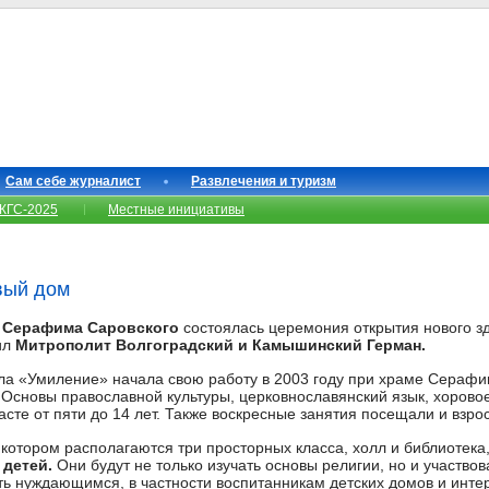
Сам себе журналист
Развлечения и туризм
КГС-2025
Местные инициативы
вый дом
а Серафима Саровского
состоялась церемония открытия нового з
ил
Митрополит Волгоградский и Камышинский Герман.
ла «Умиление» начала свою работу в 2003 году при храме Серафи
сновы православной культуры, церковнославянский язык, хоровое
расте от пяти до 14 лет. Также воскресные занятия посещали и взро
 котором располагаются три просторных класса, холл и библиотека
 детей.
Они будут не только изучать основы религии, но и участвов
ть нуждающимся, в частности воспитанникам детских домов и инте