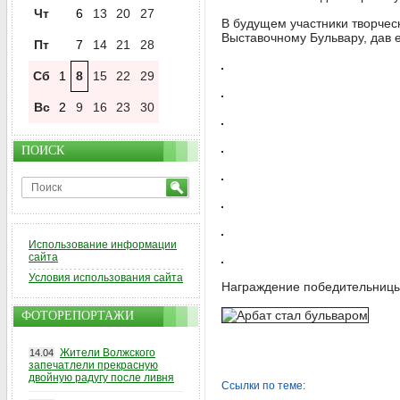
Чт
6
13
20
27
В будущем участники творчес
Выставочному Бульвару, дав 
Пт
7
14
21
28
Сб
1
8
15
22
29
Вс
2
9
16
23
30
ПОИСК
Использование информации
сайта
Условия использования сайта
Награждение победительницы 
ФОТОРЕПОРТАЖИ
Жители Волжского
14.04
запечатлели прекрасную
двойную радугу после ливня
Ссылки по теме: