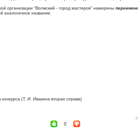
кой организации "Волжский - город мастеров" намерены
переимен
ей аналогичное название.
конкурса (Т. И. Ивакина вторая справа)
В
0