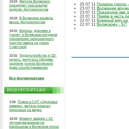
Жители Волжского
13.04
25.07.11
Подарок городу 
празднуют пахсальную
23.07.11
Волжанам вручи
неделю: фоторепортаж
23.07.11
Празднуем две д
22.07.11
Приём в честь п
В Волжском зацвела
10.04
22.07.11
Кожаный мяч на 
весна: фоторепортаж
22.07.11
Волжскому - 57!
Вороны, дорожки и
24.01
туалет: в Волжском обсудили
обновление заброшенного
участка сквера на улице
Советской
Трудоустройство и 3D-
22.01
печать: депутаты облдумы
оценили успехи Волжского
дома соцобслуживания
Все фоторепортажи
ВИДЕОРЕПОРТАЖИ
Пожар в СНТ «Здоровье
3.08
химика»: житель показал
пепелище на видео
Момент аварии с 10-
19.03
летним мальчиком на
Карбышева в Волжском попал