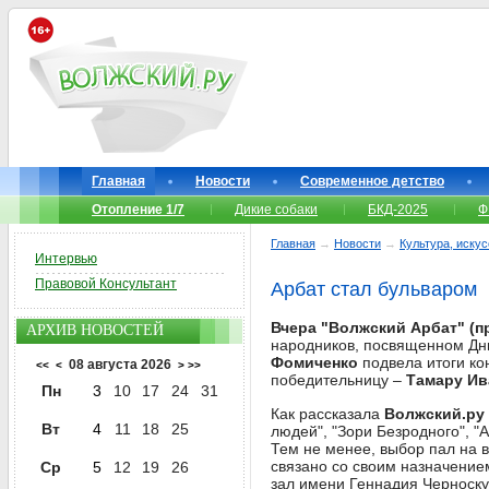
Главная
Новости
Современное детство
Отопление 1/7
Дикие собаки
БКД-2025
Ф
Главная
→
Новости
→
Культура, иску
Интервью
Правовой Консультант
Арбат стал бульваром
Вчера "Волжский Арбат" (пр
АРХИВ НОВОСТЕЙ
народников, посвященном Дню
Фомиченко
подвела итоги ко
08 августа 2026
<<
<
>
>>
победительницу –
Тамару Ив
Пн
3
10
17
24
31
Как рассказала
Волжский.ру
Вт
4
11
18
25
людей", "Зори Безродного", "
Тем не менее, выбор пал на 
связано со своим назначени
Ср
5
12
19
26
зал имени Геннадия Черноскут