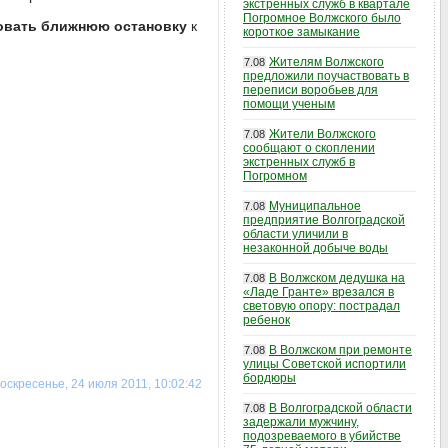
экстренных служб в квартале
Погромное Волжского было
овать ближнюю остановку
к
короткое замыкание
Жителям Волжского
7.08
предложили поучаствовать в
переписи воробьев для
помощи ученым
Жители Волжского
7.08
сообщают о скоплении
экстренных служб в
Погромном
Муниципальное
7.08
предприятие Волгоградской
области уличили в
незаконной добыче воды
В Волжском дедушка на
7.08
«Ладе Гранте» врезался в
световую опору: пострадал
ребенок
В Волжском при ремонте
7.08
улицы Советской испортили
бордюры
оскресенье, 24 июля 2011, 10:02:42
В Волгоградской области
7.08
задержали мужчину,
подозреваемого в убийстве