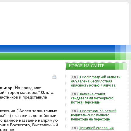
НОВОЕ НА САЙТЕ
В Волгоградской области
7.08
объявлена беспилотная
опасность ночью 7 августа
львар.
На празднике
ий - город мастеров"
Ольга
Волжане станут
7.08
частников и представила
свидетелями метеорного
потока Персеиды
ложения ("Аллея талантливых
В Волжском 73-летний
7.08
бом"…) оказались достойными.
водитель сбил пьяного
пешехода на переходе
что данное название напрямую
ония Волжского, Выставочный
Причиной скопления
7.08
 галерея.