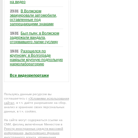
на видео
В Волжском
23.01
эвакуировали автомобили,
оставленные под
запрещающими знаками
Был пьян: в Волжском
19.01
задержали вандала,
оторвавшего лапки суслику
Разошелся по
19.01
крупному: в Волгограде
накрыли крупную подпольную
нарколабораторию
Все видеорепортажи
Пользуясь данным ресурсом вы
соглашаетесь с
«Условиями использования
сайта»
, в т.ч. даёте разрешение на сбор,
анализ и хранение своих персональных
данных, в т.ч. cookies.
На сайте могут содержаться ссылки на
СМИ, физлиц включённые Минюстом в
Реестр иностранных средств массовой
информации, выполняющих функции
иностранного агента
, упоминания