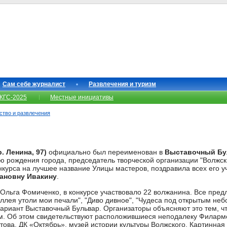
Сам себе журналист
Развлечения и туризм
КГС-2025
Местные инициативы
сство и развлечения
. Ленина, 97)
официально был переименован в
Выставочный Бу
 рождения города, председатель творческой организации "Волжск
нкурса на лучшее название Улицы мастеров, поздравила всех его у
ановну Ивакину
.
Ольга Фомиченко, в конкурсе участвовало 22 волжанина. Все пред
Аллея утоли мои печали", "Диво дивное", "Чудеса под открытым не
вариант Выставочный Бульвар. Организаторы объясняют это тем, 
ем. Об этом свидетельствуют расположившиеся неподалеку Филарм
ова, ДК «Октябрь», музей истории культуры Волжского, Картинная