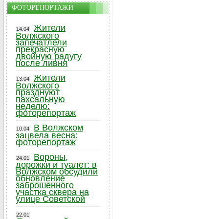
ФОТОРЕПОРТАЖИ
Жители
14.04
Волжского
запечатлели
прекрасную
двойную радугу
после ливня
Жители
13.04
Волжского
празднуют
пахсальную
неделю:
фоторепортаж
В Волжском
10.04
зацвела весна:
фоторепортаж
Вороны,
24.01
дорожки и туалет: в
Волжском обсудили
обновление
заброшенного
участка сквера на
улице Советской
22.01