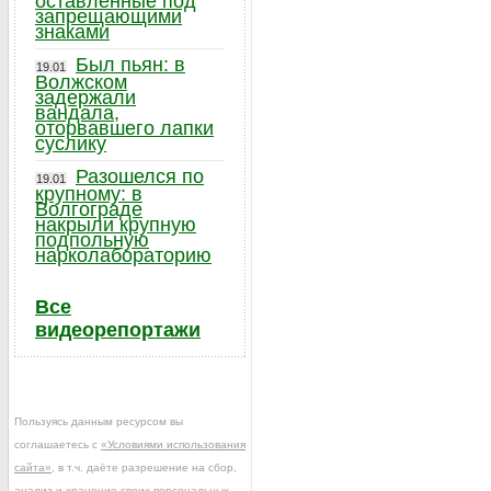
оставленные под
запрещающими
знаками
Был пьян: в
19.01
Волжском
задержали
вандала,
оторвавшего лапки
суслику
Разошелся по
19.01
крупному: в
Волгограде
накрыли крупную
подпольную
нарколабораторию
Все
видеорепортажи
Пользуясь данным ресурсом вы
соглашаетесь с
«Условиями использования
сайта»
, в т.ч. даёте разрешение на сбор,
анализ и хранение своих персональных