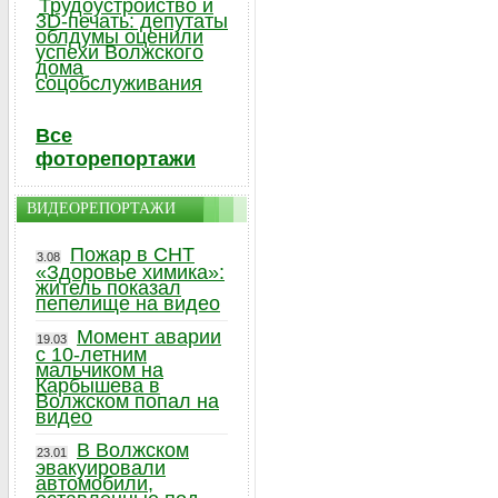
Трудоустройство и
3D-печать: депутаты
облдумы оценили
успехи Волжского
дома
соцобслуживания
Все
фоторепортажи
ВИДЕОРЕПОРТАЖИ
Пожар в СНТ
3.08
«Здоровье химика»:
житель показал
пепелище на видео
Момент аварии
19.03
с 10-летним
мальчиком на
Карбышева в
Волжском попал на
видео
В Волжском
23.01
эвакуировали
автомобили,