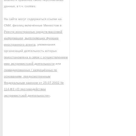
данных, в т.ч. cookies.
На сайте могут содержаться ссылки на
СМИ, физлиц включённые Минюстом в
Реестр иностранных средств массовой
информации, выполняющих функции
иностранного агента
, упоминания
организаций деятельность которых
приостановлена в связи с осуществлением
ими экстремистской деятельности
или
ликвидированных / запрещённых по
основаниям, предусмотренным
Федеральным законом от 25.07.2002 №
114-ФЗ «О противодействии
экстремистской деятельности»
.