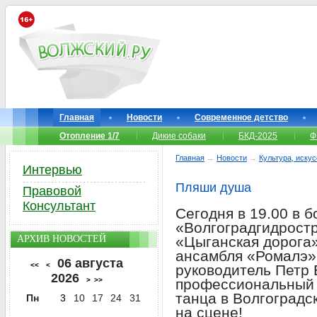
Главная
Новости
Современное детство
Отопление 1/7
Дикие собаки
БКД-2025
Ф
Главная
→
Новости
→
Культура, иску
Интервью
Пляши душа
Правовой
Консультант
Сегодня в 19.00 в 
«Волгоградгидростр
АРХИВ НОВОСТЕЙ
«Цыганская дорога»
ансамбля «Ромалэ»
06 августа
<<
<
руководитель Петр 
2026
>
>>
профессиональный 
танца в Волгоградс
Пн
3
10
17
24
31
на сцене!