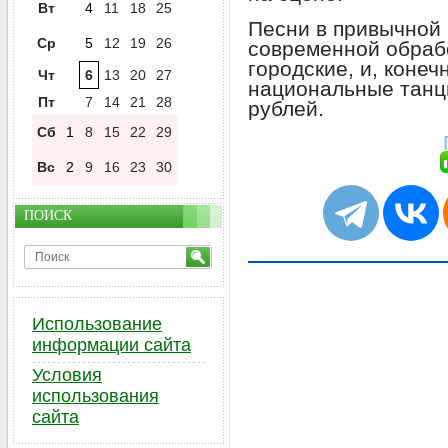
Вт
4
11
18
25
Песни в привычной 
Ср
5
12
19
26
современной обраб
городские, и, коне
Чт
6
13
20
27
национальные танц
Пт
7
14
21
28
рублей.
Сб
1
8
15
22
29
Вс
2
9
16
23
30
ПОИСК
Использование
информации сайта
Условия
использования
сайта