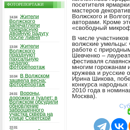
посетителя ярмарки
ФОТОРЕПОРТАЖИ
мастеров декоратив
Волжского и Волгог
Жители
14.04
Волжского
авторами. Кроме эт
запечатлели
«свободный микрофо
прекрасную
двойную радугу
после ливня
В числе участников
волжские умельцы: 
Жители
13.04
работе с природны
Волжского
празднуют
Шевченко – лауреа
пахсальную
фестиваля славянск
неделю:
многим горожанам и
фоторепортаж
кружева и русские 
В Волжском
10.04
Ирина Шикова, поб
зацвела весна:
конкурса народных
фоторепортаж
2010 года в номина
Вороны,
24.01
Москва).
дорожки и туалет: в
Волжском обсудили
Суб
обновление
заброшенного
участка сквера на
улице Советской
22.01