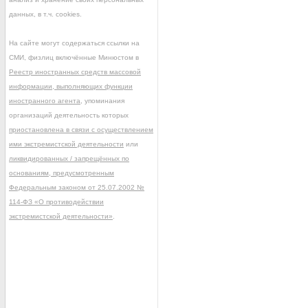
данных, в т.ч. cookies.
На сайте могут содержаться ссылки на
СМИ, физлиц включённые Минюстом в
Реестр иностранных средств массовой
информации, выполняющих функции
иностранного агента
, упоминания
организаций деятельность которых
приостановлена в связи с осуществлением
ими экстремистской деятельности
или
ликвидированных / запрещённых по
основаниям, предусмотренным
Федеральным законом от 25.07.2002 №
114-ФЗ «О противодействии
экстремистской деятельности»
.