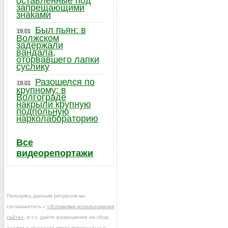
оставленные под
запрещающими
знаками
Был пьян: в
19.01
Волжском
задержали
вандала,
оторвавшего лапки
суслику
Разошелся по
19.01
крупному: в
Волгограде
накрыли крупную
подпольную
нарколабораторию
Все
видеорепортажи
Пользуясь данным ресурсом вы
соглашаетесь с
«Условиями использования
сайта»
, в т.ч. даёте разрешение на сбор,
анализ и хранение своих персональных