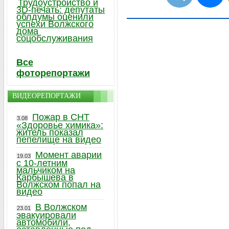
Трудоустройство и
3D-печать: депутаты
облдумы оценили
успехи Волжского
дома
соцобслуживания
Все
фоторепортажи
ВИДЕОРЕПОРТАЖИ
Пожар в СНТ
3.08
«Здоровье химика»:
житель показал
пепелище на видео
Момент аварии
19.03
с 10-летним
мальчиком на
Карбышева в
Волжском попал на
видео
В Волжском
23.01
эвакуировали
автомобили,