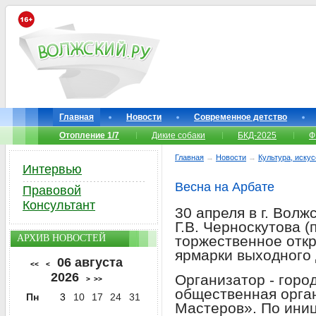
Главная
Новости
Современное детство
Отопление 1/7
Дикие собаки
БКД-2025
Ф
Главная
→
Новости
→
Культура, иску
Интервью
Весна на Арбате
Правовой
Консультант
30 апреля в г. Волж
Г.В. Черноскутова (
АРХИВ НОВОСТЕЙ
торжественное откр
ярмарки выходного 
06 августа
<<
<
2026
Организатор - горо
>
>>
общественная орга
Пн
3
10
17
24
31
Мастеров». По ини