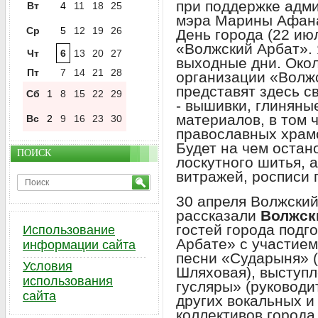
при поддержке адм
Вт
4
11
18
25
мэра Марины Афана
Ср
5
12
19
26
День города (22 ию
«Волжский Арбат».
Чт
6
13
20
27
выходные дни. Окол
Пт
7
14
21
28
организации «Волж
представят здесь с
Сб
1
8
15
22
29
- вышивки, глиняны
материалов, в том
Вс
2
9
16
23
30
православных храмо
Будет на чем остан
ПОИСК
лоскутного шитья, 
витражей, росписи п
30 апреля Волжский
рассказали
Волжск
гостей города подг
Использование
Арбате» с участием
информации сайта
песни «Сударыня» 
Условия
Шляховая), выступ
использования
гусляры» (руководи
сайта
других вокальных и
коллективов города