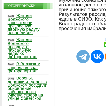
уголовное дело по
ФОТОРЕПОРТАЖИ
причинение тяжкого
Результатов рассл
Жители
14.04
ждать в СИЗО. Как 
Волжского
запечатлели
Волгоградского обл
прекрасную
пресечения избрали
двойную радугу
после ливня
Жители
13.04
Волжского
празднуют
пахсальную
неделю:
фоторепортаж
В Волжском
10.04
зацвела весна:
фоторепортаж
Вороны,
24.01
дорожки и туалет: в
Волжском обсудили
обновление
заброшенного
участка сквера на
улице Советской