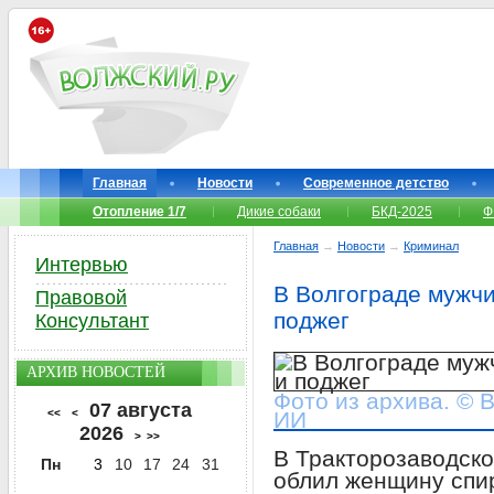
Главная
Новости
Современное детство
Отопление 1/7
Дикие собаки
БКД-2025
Ф
Главная
→
Новости
→
Криминал
Интервью
В Волгограде мужч
Правовой
поджег
Консультант
АРХИВ НОВОСТЕЙ
Фото из архива. © 
07 августа
<<
<
ИИ
2026
>
>>
В Тракторозаводск
Пн
3
10
17
24
31
облил женщину спир