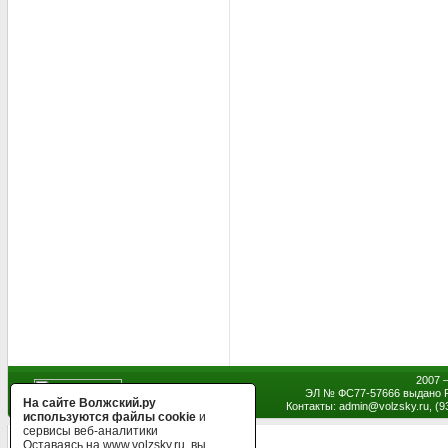
2007 
ЭЛ № ФС77-57666 выдано Р
На сайте Волжский.ру
Контакты: admin
@
volzsky.ru, (
используются файлы cookie
и
сервисы веб-аналитики
Оставаясь на www.volzsky.ru, вы