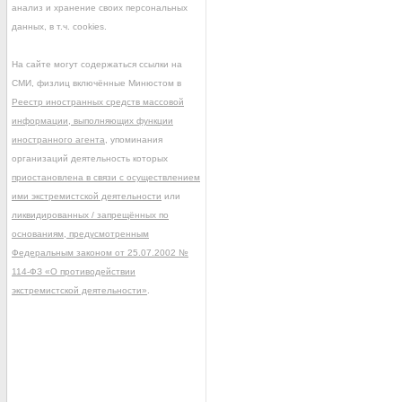
анализ и хранение своих персональных
данных, в т.ч. cookies.
На сайте могут содержаться ссылки на
СМИ, физлиц включённые Минюстом в
Реестр иностранных средств массовой
информации, выполняющих функции
иностранного агента
, упоминания
организаций деятельность которых
приостановлена в связи с осуществлением
ими экстремистской деятельности
или
ликвидированных / запрещённых по
основаниям, предусмотренным
Федеральным законом от 25.07.2002 №
114-ФЗ «О противодействии
экстремистской деятельности»
.