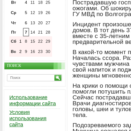
Пострадавшую госп
Вт
4
11
18
25
ожогами. Об шокир
Ср
5
12
19
26
ГУ МВД по Волгогра
Чт
6
13
20
27
Инцидент произошел
домов. В тот день 
Пт
7
14
21
28
вместе с 35-летним 
предварительной ве
Сб
1
8
15
22
29
В какой-то момент 
Вс
2
9
16
23
30
Началась ссора. Ра
чувствами мужчина
ПОИСК
свой напиток и под
женщины мгновенно
На крики о помощи
помогли потушить п
Сейчас пострадавш
Использование
Врачи диагностиров
информации сайта
головы, шеи и туло
Условия
тела.
использования
сайта
Подозреваемого за
Мужчина сознался 