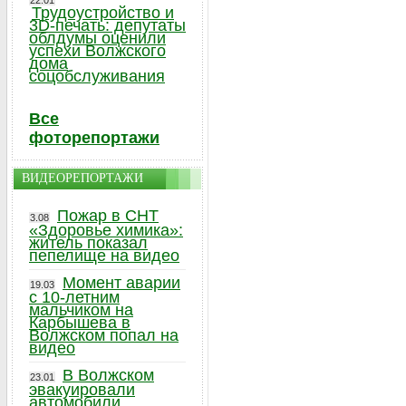
22.01
Трудоустройство и
3D-печать: депутаты
облдумы оценили
успехи Волжского
дома
соцобслуживания
Все
фоторепортажи
ВИДЕОРЕПОРТАЖИ
Пожар в СНТ
3.08
«Здоровье химика»:
житель показал
пепелище на видео
Момент аварии
19.03
с 10-летним
мальчиком на
Карбышева в
Волжском попал на
видео
В Волжском
23.01
эвакуировали
автомобили,