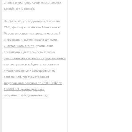
анализ и хранение своих персональных
данных, в т.ч. cookies.
На сайте могут содержаться ссылки на
СМИ, физлиц включённые Минюстом в
Реестр иностранных средств массовой
информации, выполняющих функции
иностранного агента
, упоминания
организаций деятельность которых
приостановлена в связи с осуществлением
ими экстремистской деятельности
или
ликвидированных / запрещённых по
основаниям, предусмотренным
Федеральным законом от 25.07.2002 №
114-ФЗ «О противодействии
экстремистской деятельности»
.