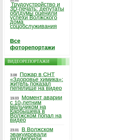
22.01
Трудоустройство и
3D-печать: депутаты
облдумы оценили
успехи Волжского
дома
соцобслуживания
Все
фоторепортажи
ВИДЕОРЕПОРТАЖИ
Пожар в СНТ
3.08
«Здоровье химика»:
житель показал
пепелище на видео
Момент аварии
19.03
с 10-летним
мальчиком на
Карбышева в
Волжском попал на
видео
В Волжском
23.01
эвакуировали
автомобили,