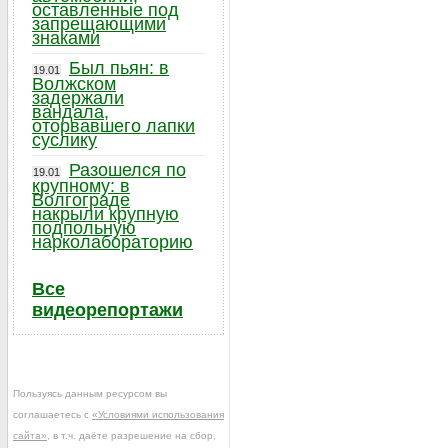
оставленные под
запрещающими
знаками
Был пьян: в
19.01
Волжском
задержали
вандала,
оторвавшего лапки
суслику
Разошелся по
19.01
крупному: в
Волгограде
накрыли крупную
подпольную
нарколабораторию
Все
видеорепортажи
Пользуясь данным ресурсом вы
соглашаетесь с
«Условиями использования
сайта»
, в т.ч. даёте разрешение на сбор,