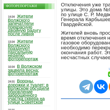
Отключения уже тр
ФОТОРЕПОРТАЖИ
улицы. Это дома №№ 
по улице С. Р. Мед
Жители
14.04
Генерала Карбышев
Волжского
запечатлели
Гвардейской.
прекрасную
двойную радугу
Жителей вновь про
после ливня
время отключения 
Жители
газовое оборудован
13.04
Волжского
необходимо перекры
празднуют
окончания работ. Э
пахсальную
неделю:
несчастных случаев
фоторепортаж
В Волжском
10.04
зацвела весна:
фоторепортаж
Вороны,
24.01
дорожки и туалет: в
Волжском обсудили
обновление
заброшенного
участка сквера на
улице Советской