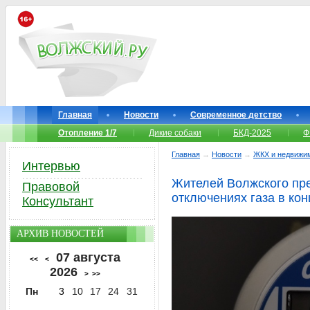
Главная
Новости
Современное детство
Отопление 1/7
Дикие собаки
БКД-2025
Ф
Главная
→
Новости
→
ЖКХ и недвижи
Интервью
Жителей Волжского пр
Правовой
отключениях газа в ко
Консультант
АРХИВ НОВОСТЕЙ
07 августа
<<
<
2026
>
>>
Пн
3
10
17
24
31