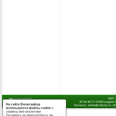
2007 
ЭЛ № ФС77-57666 выдано Р
На сайте Волжский.ру
Контакты: admin
@
volzsky.ru, (
используются файлы cookie
и
сервисы веб-аналитики
Оставаясь на www.volzsky.ru, вы