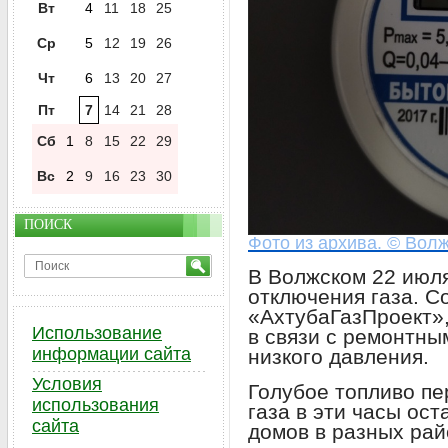
Вт
4
11
18
25
Ср
5
12
19
26
Чт
6
13
20
27
Пт
7
14
21
28
Сб
1
8
15
22
29
Вс
2
9
16
23
30
ПОИСК
Фото из архива. © Волж
В Волжском 22 июл
отключения газа. 
«АхтубаГазПроект»
Использование
в связи с ремонтны
информации сайта
низкого давления.
Условия
Голубое топливо пер
использования
газа в эти часы ос
сайта
домов в разных рай