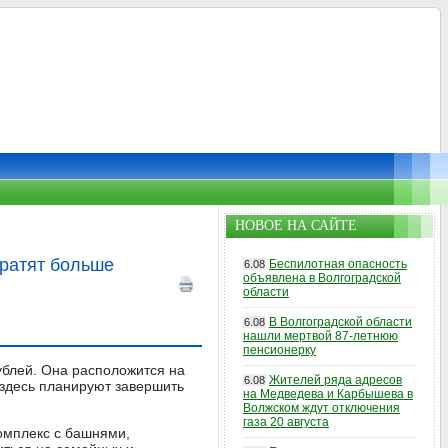
НОВОЕ НА САЙТЕ
тратят больше
Беспилотная опасность
6.08
объявлена в Волгоградской
области
В Волгоградской области
6.08
нашли мертвой 87-летнюю
пенсионерку
ублей. Она расположится на
Жителей ряда адресов
6.08
 здесь планируют завершить
на Медведева и Карбышева в
Волжском ждут отключения
газа 20 августа
комплекс с башнями,