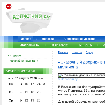
Главная
Новости
Современное детство
Отопление 1/7
Дикие собаки
БКД-2025
Ф
Главная
→
Новости
→
Город
Интервью
Правовой Консультант
«Сказочный дворик» в 
миллиона
АРХИВ НОВОСТЕЙ
07 августа 2026
<<
<
>
>>
© Волжский.ру
Пн
3
10
17
24
31
В Волжском на благоустройст
улице Пушкина, 38а, на терр
Вт
4
11
18
25
поставку и монтаж игрового о
Ср
5
12
19
26
Для детей оборудуют разнообр