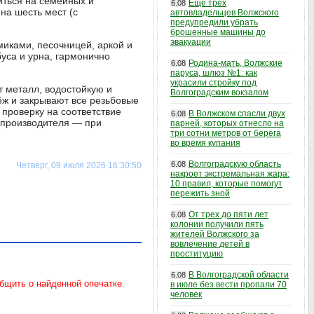
иться на семейных и
Еще трех
6.08
на шесть мест (с
автовладельцев Волжского
предупредили убрать
брошенные машины до
эвакуации
миками, песочницей, аркой и
уса и урна, гармонично
Родина-мать, Волжские
6.08
паруса, шлюз №1: как
украсили стройку под
т металл, водостойкую и
Волгоградским вокзалом
ж и закрывают все резьбовые
 проверку на соответствие
В Волжском спасли двух
6.08
 производителя — при
парней, которых отнесло на
три сотни метров от берега
во время купания
Волгоградскую область
6.08
Четверг, 09 июля 2026 16:30:50
накроет экстремальная жара:
10 правил, которые помогут
пережить зной
От трех до пяти лет
6.08
колонии получили пять
жителей Волжского за
вовлечение детей в
проституцию
В Волгоградской области
6.08
в июле без вести пропали 70
человек