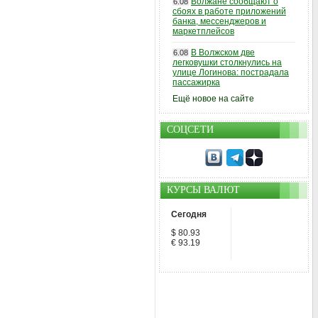
Волжане сообщают о
6.08
сбоях в работе приложений
банка, мессенджеров и
маркетплейсов
В Волжском две
6.08
легковушки столкнулись на
улице Логинова: пострадала
пассажирка
Ещё новое на сайте
СОЦСЕТИ
КУРСЫ ВАЛЮТ
Сегодня
$ 80.93
€ 93.19