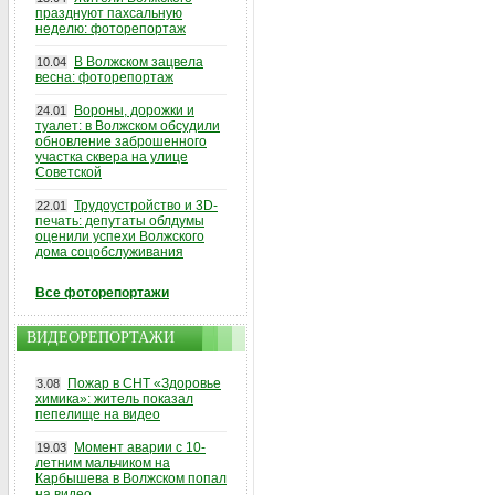
празднуют пахсальную
неделю: фоторепортаж
В Волжском зацвела
10.04
весна: фоторепортаж
Вороны, дорожки и
24.01
туалет: в Волжском обсудили
обновление заброшенного
участка сквера на улице
Советской
Трудоустройство и 3D-
22.01
печать: депутаты облдумы
оценили успехи Волжского
дома соцобслуживания
Все фоторепортажи
ВИДЕОРЕПОРТАЖИ
Пожар в СНТ «Здоровье
3.08
химика»: житель показал
пепелище на видео
Момент аварии с 10-
19.03
летним мальчиком на
Карбышева в Волжском попал
на видео