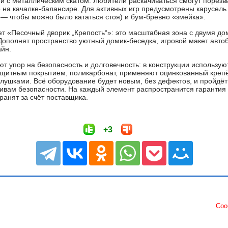
ой с металлическим скатом. Любители раскачиваться смогут порезв
 на качалке‑балансире. Для активных игр предусмотрены карусель 
 чтобы можно было кататься стоя) и бум‑бревно «змейка».
т «Песочный дворик „Крепость“»: это масштабная зона с двумя до
ополнят пространство уютный домик‑беседка, игровой макет автоб
йн.
т упор на безопасность и долговечность: в конструкции использую
щитным покрытием, поликарбонат, применяют оцинкованный крепё
лушками. Всё оборудование будет новым, без дефектов, и пройдёт
ивам безопасности. На каждый элемент распространится гарантия
ранят за счёт поставщика.
+3