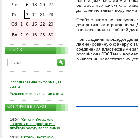
лестницами, мостиком и горк
Чт
6
13
20
27
одноместных качелях, а также
дополнительными поручнями —
Пт
7
14
21
28
Особого внимания заслуживае
Сб
1
8
15
22
29
декоративным ограждением. Д
вписывающаяся в общий диза
Вс
2
9
16
23
30
При создании площадки делаю
ламинированную фанеру с за
соединения пластиковыми заг
ПОИСК
российским ГОСТам и нормат
выявлении недостатков их уст
Использование информации
сайта
Условия использования сайта
ФОТОРЕПОРТАЖИ
Жители Волжского
14.04
запечатлели прекрасную
двойную радугу после ливня
Жители Волжского
13.04