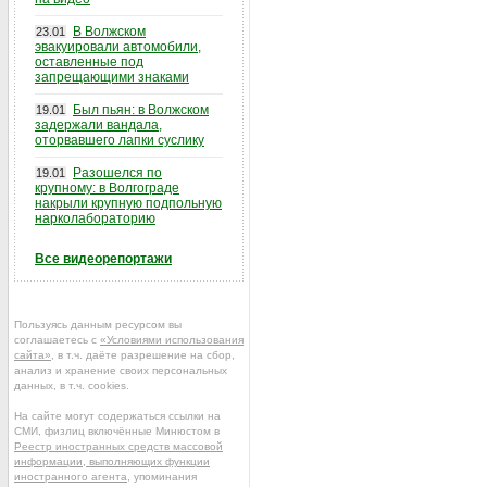
В Волжском
23.01
эвакуировали автомобили,
оставленные под
запрещающими знаками
Был пьян: в Волжском
19.01
задержали вандала,
оторвавшего лапки суслику
Разошелся по
19.01
крупному: в Волгограде
накрыли крупную подпольную
нарколабораторию
Все видеорепортажи
Пользуясь данным ресурсом вы
соглашаетесь с
«Условиями использования
сайта»
, в т.ч. даёте разрешение на сбор,
анализ и хранение своих персональных
данных, в т.ч. cookies.
На сайте могут содержаться ссылки на
СМИ, физлиц включённые Минюстом в
Реестр иностранных средств массовой
информации, выполняющих функции
иностранного агента
, упоминания