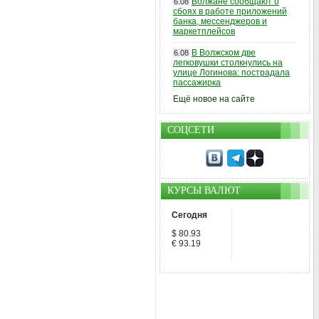
Волжане сообщают о
6.08
сбоях в работе приложений
банка, мессенджеров и
маркетплейсов
В Волжском две
6.08
легковушки столкнулись на
улице Логинова: пострадала
пассажирка
Ещё новое на сайте
СОЦСЕТИ
КУРСЫ ВАЛЮТ
Сегодня
$ 80.93
€ 93.19