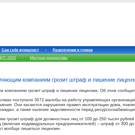
Сам себе журналист
Развлечения и туризм
КГС-2025
Местные инициативы
вляющим компаниям грозит штраф и лишение лиценз
м компаниям грозит штраф и лишение лицензии. Об этом сообщил
 волжан поступило 3572 жалобы на работу управляющих организаций
шения. Они касаются нарушения правил эксплуатации дома, повл
граждан, а также наличие задолженности перед ресурсоснабжающе
м грозит штраф для должностных лиц от 100 до 250 тысяч рублей
иц (включая индивидуальных предпринимателей) – штраф от 300 до
ут вообще лишиться лицензии.