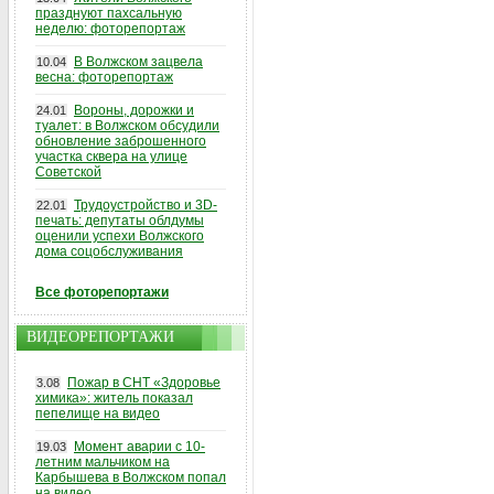
празднуют пахсальную
неделю: фоторепортаж
В Волжском зацвела
10.04
весна: фоторепортаж
Вороны, дорожки и
24.01
туалет: в Волжском обсудили
обновление заброшенного
участка сквера на улице
Советской
Трудоустройство и 3D-
22.01
печать: депутаты облдумы
оценили успехи Волжского
дома соцобслуживания
Все фоторепортажи
ВИДЕОРЕПОРТАЖИ
Пожар в СНТ «Здоровье
3.08
химика»: житель показал
пепелище на видео
Момент аварии с 10-
19.03
летним мальчиком на
Карбышева в Волжском попал
на видео