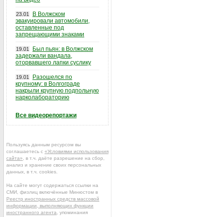
В Волжском
23.01
эвакуировали автомобили,
оставленные под
запрещающими знаками
Был пьян: в Волжском
19.01
задержали вандала,
оторвавшего лапки суслику
Разошелся по
19.01
крупному: в Волгограде
накрыли крупную подпольную
нарколабораторию
Все видеорепортажи
Пользуясь данным ресурсом вы
соглашаетесь с
«Условиями использования
сайта»
, в т.ч. даёте разрешение на сбор,
анализ и хранение своих персональных
данных, в т.ч. cookies.
На сайте могут содержаться ссылки на
СМИ, физлиц включённые Минюстом в
Реестр иностранных средств массовой
информации, выполняющих функции
иностранного агента
, упоминания