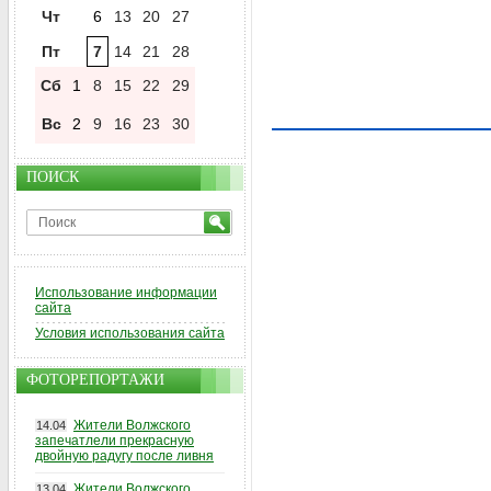
Чт
6
13
20
27
Пт
7
14
21
28
Сб
1
8
15
22
29
Вс
2
9
16
23
30
ПОИСК
Использование информации
сайта
Условия использования сайта
ФОТОРЕПОРТАЖИ
Жители Волжского
14.04
запечатлели прекрасную
двойную радугу после ливня
Жители Волжского
13.04