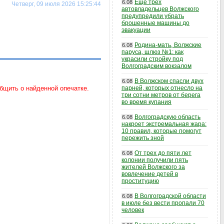
Еще трех
6.08
Четверг, 09 июля 2026 15:25:44
автовладельцев Волжского
предупредили убрать
брошенные машины до
эвакуации
Родина-мать, Волжские
6.08
паруса, шлюз №1: как
украсили стройку под
Волгоградским вокзалом
В Волжском спасли двух
6.08
парней, которых отнесло на
три сотни метров от берега
во время купания
Волгоградскую область
6.08
накроет экстремальная жара:
10 правил, которые помогут
пережить зной
От трех до пяти лет
6.08
колонии получили пять
жителей Волжского за
вовлечение детей в
проституцию
В Волгоградской области
6.08
в июле без вести пропали 70
человек