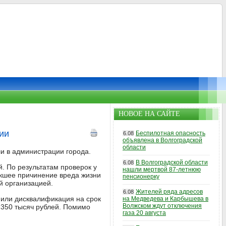
НОВОЕ НА САЙТЕ
ии
Беспилотная опасность
6.08
объявлена в Волгоградской
области
и в администрации города.
В Волгоградской области
6.08
. По результатам проверок у
нашли мертвой 87-летнюю
екшее причинение вреда жизни
пенсионерку
й организацией.
Жителей ряда адресов
6.08
 или дисквалификация на срок
на Медведева и Карбышева в
Волжском ждут отключения
 350 тысяч рублей. Помимо
газа 20 августа