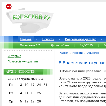
Главная
Новости
Современное детство
Отопление 1/7
Дикие собаки
БКД-2025
Ф
Главная
→
Новости
→
Общество
Интервью
Правовой Консультант
В Волжском пяти упра
В Волжском пяти управляющи
АРХИВ НОВОСТЕЙ
Всего с начала 2026 года от
07 августа 2026
<<
<
>
>>
пяти УК выявили грубые нару
Пн
3
10
17
24
31
или тяжкого вреда здоровью 
Вт
4
11
18
25
За это управляющим компания
до 3 лет. Для юридических л
штрафов, УК-нарушители мог
Ср
5
12
19
26