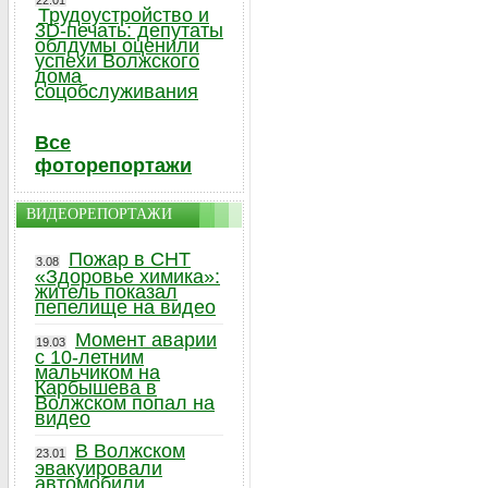
22.01
Трудоустройство и
3D-печать: депутаты
облдумы оценили
успехи Волжского
дома
соцобслуживания
Все
фоторепортажи
ВИДЕОРЕПОРТАЖИ
Пожар в СНТ
3.08
«Здоровье химика»:
житель показал
пепелище на видео
Момент аварии
19.03
с 10-летним
мальчиком на
Карбышева в
Волжском попал на
видео
В Волжском
23.01
эвакуировали
автомобили,