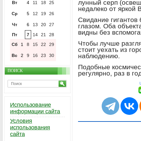
лунный серп (освещ
Вт
4
11
18
25
недалеко от яркой 
Ср
5
12
19
26
Свидание гигантов
Чт
6
13
20
27
глазом. Оба объект
видны без вспомога
Пт
7
14
21
28
Чтобы лучше разгля
Сб
1
8
15
22
29
стоит уехать из гор
наблюдению.
Вс
2
9
16
23
30
Подобные космичес
ПОИСК
регулярно, раз в год
Использование
информации сайта
Условия
использования
сайта