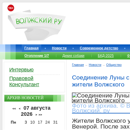
Главная
Новости
Современное детство
Отопление 1/7
Дикие собаки
БКД-2025
Ф
Главная
→
Новости
→
Общество
Интервью
Соединение Луны с
Правовой
жители Волжского
Консультант
АРХИВ НОВОСТЕЙ
Фото из архива. © 
07 августа
<<
<
Волжский. ру
2026
>
>>
Жители Волжского 
Пн
3
10
17
24
31
Венерой. После зах