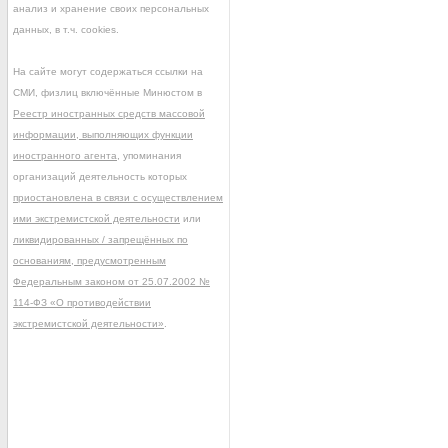
анализ и хранение своих персональных
данных, в т.ч. cookies.
На сайте могут содержаться ссылки на
СМИ, физлиц включённые Минюстом в
Реестр иностранных средств массовой
информации, выполняющих функции
иностранного агента
, упоминания
организаций деятельность которых
приостановлена в связи с осуществлением
ими экстремистской деятельности
или
ликвидированных / запрещённых по
основаниям, предусмотренным
Федеральным законом от 25.07.2002 №
114-ФЗ «О противодействии
экстремистской деятельности»
.