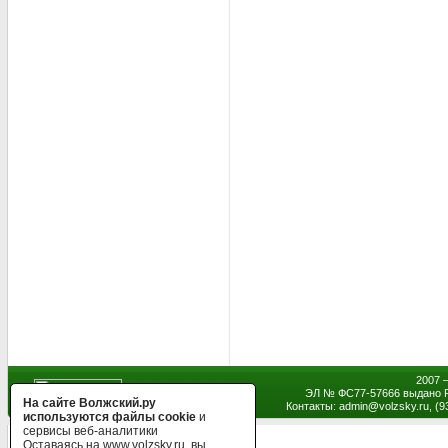
2007 
ЭЛ № ФС77-57666 выдано Р
На сайте Волжский.ру
Контакты: admin
@
volzsky.ru, (
используются файлы cookie
и
сервисы веб-аналитики
Оставаясь на www.volzsky.ru, вы