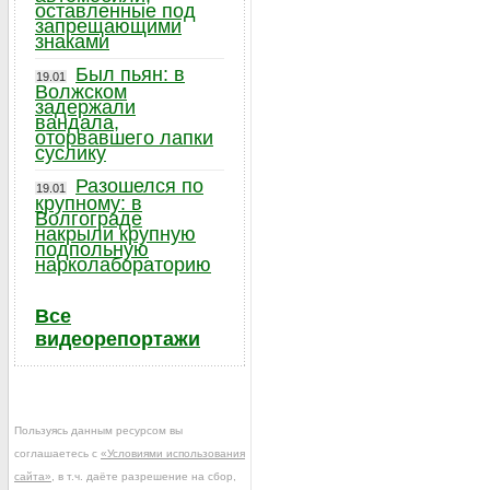
оставленные под
запрещающими
знаками
Был пьян: в
19.01
Волжском
задержали
вандала,
оторвавшего лапки
суслику
Разошелся по
19.01
крупному: в
Волгограде
накрыли крупную
подпольную
нарколабораторию
Все
видеорепортажи
Пользуясь данным ресурсом вы
соглашаетесь с
«Условиями использования
сайта»
, в т.ч. даёте разрешение на сбор,