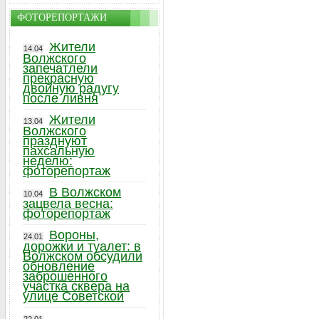
ФОТОРЕПОРТАЖИ
Жители
14.04
Волжского
запечатлели
прекрасную
двойную радугу
после ливня
Жители
13.04
Волжского
празднуют
пахсальную
неделю:
фоторепортаж
В Волжском
10.04
зацвела весна:
фоторепортаж
Вороны,
24.01
дорожки и туалет: в
Волжском обсудили
обновление
заброшенного
участка сквера на
улице Советской