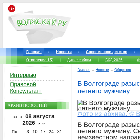
Главная
Новости
Современное детство
Отопление 1/7
Дикие собаки
БКД-2025
Ф
Главная
→
Новости
→
Общество
Интервью
В Волгограде разыс
Правовой
летнего мужчину
Консультант
АРХИВ НОВОСТЕЙ
Фото из архива. © 
08 августа
<<
<
2026
В Волгограде разыс
>
>>
летнего мужчину. С
Пн
3
10
17
24
31
неизвестном направ