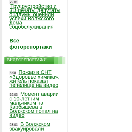
22.01
Трудоустройство и
3D-печать: депутаты
облдумы оценили
успехи Волжского
дома
соцобслуживания
Все
фоторепортажи
ВИДЕОРЕПОРТАЖИ
Пожар в СНТ
3.08
«Здоровье химика»:
житель показал
пепелище на видео
Момент аварии
19.03
с 10-летним
мальчиком на
Карбышева в
Волжском попал на
видео
В Волжском
23.01
эвакуировали