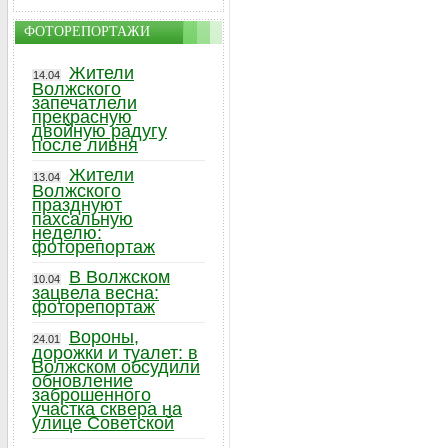
ФОТОРЕПОРТАЖИ
Жители
14.04
Волжского
запечатлели
прекрасную
двойную радугу
после ливня
Жители
13.04
Волжского
празднуют
пахсальную
неделю:
фоторепортаж
В Волжском
10.04
зацвела весна:
фоторепортаж
Вороны,
24.01
дорожки и туалет: в
Волжском обсудили
обновление
заброшенного
участка сквера на
улице Советской