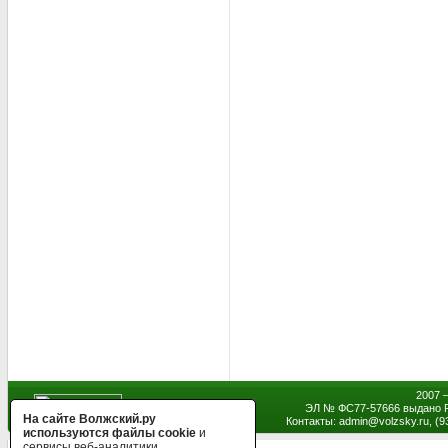
2007 
ЭЛ № ФС77-57666 выдано Р
На сайте Волжский.ру
Контакты: admin
@
volzsky.ru, (
используются файлы cookie
и
сервисы веб-аналитики