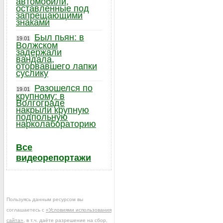
автомобили,
оставленные под
запрещающими
знаками
Был пьян: в
19.01
Волжском
задержали
вандала,
оторвавшего лапки
суслику
Разошелся по
19.01
крупному: в
Волгограде
накрыли крупную
подпольную
нарколабораторию
Все
видеорепортажи
Пользуясь данным ресурсом вы
соглашаетесь с
«Условиями использования
сайта»
, в т.ч. даёте разрешение на сбор,