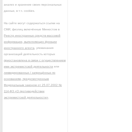
анализ и хранение своих персональных
данных, в т.ч. cookies.
На сайте могут содержаться ссылки на
СМИ, физлиц включённые Минюстом в
Реестр иностранных средств массовой
информации, выполняющих функции
иностранного агента
, упоминания
организаций деятельность которых
приостановлена в связи с осуществлением
ими экстремистской деятельности
или
ликвидированных / запрещённых по
основаниям, предусмотренным
Федеральным законом от 25.07.2002 №
114-ФЗ «О противодействии
экстремистской деятельности»
.