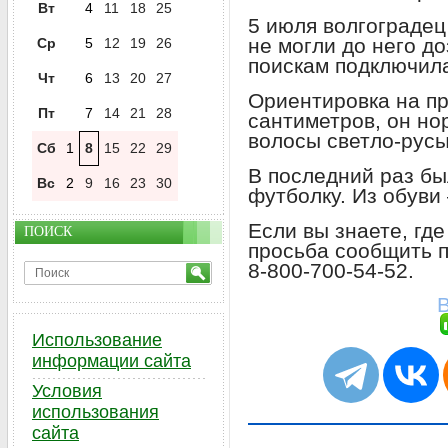
Вт
4
11
18
25
5 июля волгоградец
не могли до него до
Ср
5
12
19
26
поискам подключила
Чт
6
13
20
27
Ориентировка на пр
Пт
7
14
21
28
сантиметров, он но
волосы светло-русы
Сб
1
8
15
22
29
В последний раз бы
Вс
2
9
16
23
30
футболку. Из обуви
Если вы знаете, гд
ПОИСК
просьба сообщить п
8-800-700-54-52.
В
Использование
информации сайта
Условия
использования
сайта