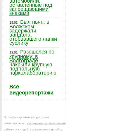
автомобили,
оставленные под
запрещающими
знаками
Был пьян: в
19.01
Волжском
задержали
вандала,
оторвавшего лапки
суслику
Разошелся по
19.01
крупному: в
Волгограде
накрыли крупную
подпольную
нарколабораторию
Все
видеорепортажи
Пользуясь данным ресурсом вы
соглашаетесь с
«Условиями использования
сайта»
, в т.ч. даёте разрешение на сбор,