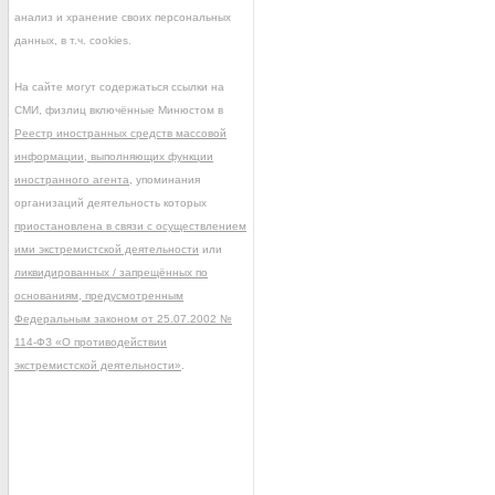
анализ и хранение своих персональных
данных, в т.ч. cookies.
На сайте могут содержаться ссылки на
СМИ, физлиц включённые Минюстом в
Реестр иностранных средств массовой
информации, выполняющих функции
иностранного агента
, упоминания
организаций деятельность которых
приостановлена в связи с осуществлением
ими экстремистской деятельности
или
ликвидированных / запрещённых по
основаниям, предусмотренным
Федеральным законом от 25.07.2002 №
114-ФЗ «О противодействии
экстремистской деятельности»
.