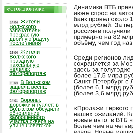
Динамика ВТБ прев
ФОТОРЕПОРТАЖИ
июне спрос на авто
банк провел около 1
Жители
14.04
млрд рублей. За пе
Волжского
россияне получили 
запечатлели
прекрасную
примерно на 82 мл
двойную радугу
объёму, чем год наз
после ливня
Жители
13.04
Волжского
Среди регионов ли
празднуют
сохраняется за Мос
пахсальную
здесь за полугодие
неделю:
фоторепортаж
более 17,5 млрд ру
Санкт-Петербург с 
В Волжском
10.04
(более 6,1 млрд ру
зацвела весна:
фоторепортаж
(более 3,6 млрд руб
Вороны,
24.01
дорожки и туалет: в
«Продажи первого 
Волжском обсудили
обновление
наших ожиданий. К
заброшенного
новые авто: в ВТБ 
участка сквера на
более чем на четвер
улице Советской
вдвое. Новые маши