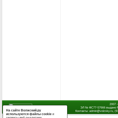
2007 
ЭЛ № ФС77-57666 выдано Р
На сайте Волжский.ру
Контакты: admin
@
volzsky.ru, (
используются файлы cookie
и
сервисы веб-аналитики