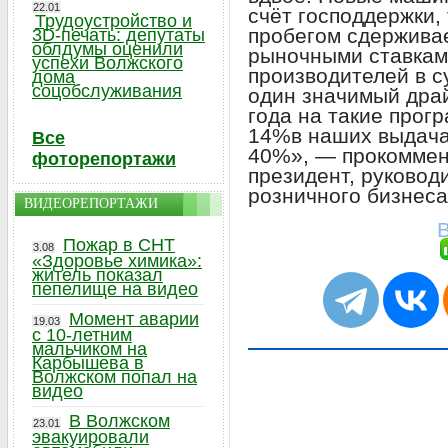
22.01
счёт господдержки, 
Трудоустройство и
пробегом сдержива
3D-печать: депутаты
облдумы оценили
рыночными ставкам
успехи Волжского
производителей в 
дома
соцобслуживания
один значимый драй
года на такие прог
14%в наших выдачах
Все
40%», — прокоммен
фоторепортажи
президент, руковод
розничного бизнеса
ВИДЕОРЕПОРТАЖИ
В
Пожар в СНТ
3.08
«Здоровье химика»:
житель показал
пепелище на видео
Момент аварии
19.03
с 10-летним
мальчиком на
Карбышева в
Волжском попал на
видео
В Волжском
23.01
эвакуировали