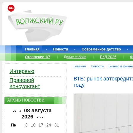
Главная
Новости
Современное детство
Отопление 1/7
Дикие собаки
БКД-2025
Ф
Главная
→
Новости
→
Бизнес и фина
Интервью
ВТБ: рынок автокредит
Правовой
году
Консультант
АРХИВ НОВОСТЕЙ
08 августа
<<
<
2026
>
>>
Пн
3
10
17
24
31