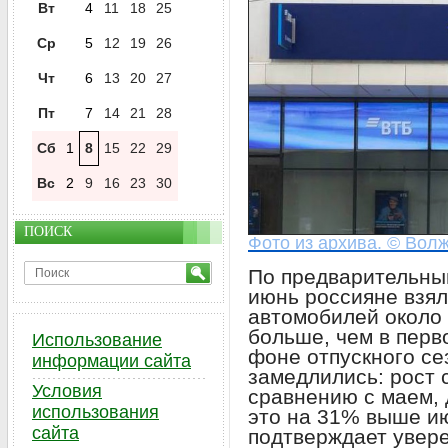
Вт
4
11
18
25
Ср
5
12
19
26
Чт
6
13
20
27
Пт
7
14
21
28
Сб
1
8
15
22
29
Вс
2
9
16
23
30
ПОИСК
Фото из архива. © Волж
По предварительны
июнь россияне взял
автомобилей около
больше, чем в перв
Использование
фоне отпускного се
информации сайта
замедлились: рост 
Условия
сравнению с маем, 
использования
это на 31% выше ию
сайта
подтверждает увер