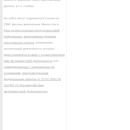
данных, в т.ч. cookies.
На сайте могут содержаться ссылки на
СМИ, физлиц включённые Минюстом в
Реестр иностранных средств массовой
информации, выполняющих функции
иностранного агента
, упоминания
организаций деятельность которых
приостановлена в связи с осуществлением
ими экстремистской деятельности
или
ликвидированных / запрещённых по
основаниям, предусмотренным
Федеральным законом от 25.07.2002 №
114-ФЗ «О противодействии
экстремистской деятельности»
.