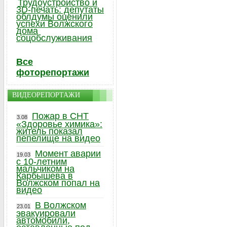
Трудоустройство и
3D-печать: депутаты
облдумы оценили
успехи Волжского
дома
соцобслуживания
Все
фоторепортажи
ВИДЕОРЕПОРТАЖИ
Пожар в СНТ
3.08
«Здоровье химика»:
житель показал
пепелище на видео
Момент аварии
19.03
с 10-летним
мальчиком на
Карбышева в
Волжском попал на
видео
В Волжском
23.01
эвакуировали
автомобили,