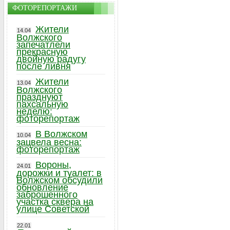
ФОТОРЕПОРТАЖИ
Жители
14.04
Волжского
запечатлели
прекрасную
двойную радугу
после ливня
Жители
13.04
Волжского
празднуют
пахсальную
неделю:
фоторепортаж
В Волжском
10.04
зацвела весна:
фоторепортаж
Вороны,
24.01
дорожки и туалет: в
Волжском обсудили
обновление
заброшенного
участка сквера на
улице Советской
22.01