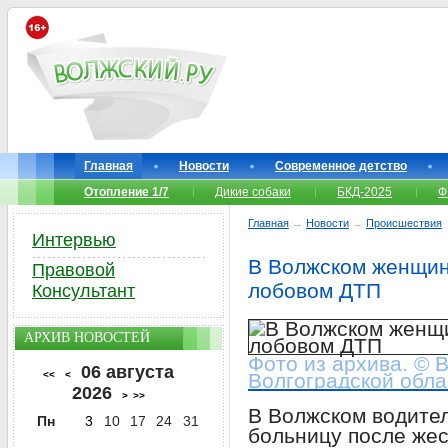
Главная
Новости
Современное детство
Отопление 1/7
Дикие собаки
БКД-2025
Ф
Главная
→
Новости
→
Происшествия
Интервью
В Волжском женщин
Правовой
лобовом ДТП
Консультант
АРХИВ НОВОСТЕЙ
Фото из архива. © 
06 августа
<<
<
Волгоградской обла
2026
>
>>
В Волжском водител
Пн
3
10
17
24
31
больницу после же