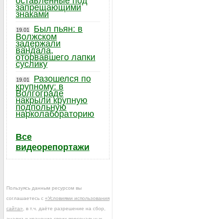
оставленные под
запрещающими
знаками
Был пьян: в
19.01
Волжском
задержали
вандала,
оторвавшего лапки
суслику
Разошелся по
19.01
крупному: в
Волгограде
накрыли крупную
подпольную
нарколабораторию
Все
видеорепортажи
Пользуясь данным ресурсом вы
соглашаетесь с
«Условиями использования
сайта»
, в т.ч. даёте разрешение на сбор,
анализ и хранение своих персональных