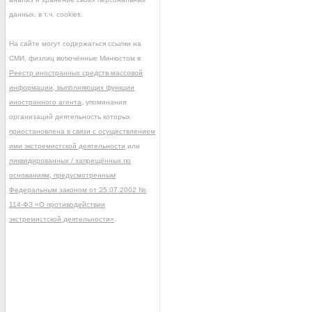
данных, в т.ч. cookies.
На сайте могут содержаться ссылки на
СМИ, физлиц включённые Минюстом в
Реестр иностранных средств массовой
информации, выполняющих функции
иностранного агента
, упоминания
организаций деятельность которых
приостановлена в связи с осуществлением
ими экстремистской деятельности
или
ликвидированных / запрещённых по
основаниям, предусмотренным
Федеральным законом от 25.07.2002 №
114-ФЗ «О противодействии
экстремистской деятельности»
.