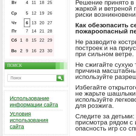
Решение принято в 
Вт
4
11
18
25
жаркой и ветреной 
Ср
5
12
19
26
риски возникновени
Чт
6
13
20
27
Как обезопасить с
пожароопасный п
Пт
7
14
21
28
Сб
1
8
15
22
29
Не разводите костры
построек и на приу
Вс
2
9
16
23
30
при сильном ветре.
Не сжигайте сухую 
ПОИСК
причина масштабны
используйте разре
Избегайте открытого
не жарьте шашлыки
Использование
используйте легко
информации сайта
для розжига.
Условия
Следите за детьми:
использования
присмотра рядом с 
сайта
опасность игр со с