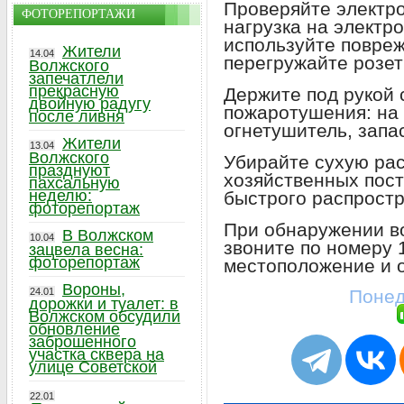
Проверяйте электро
ФОТОРЕПОРТАЖИ
нагрузка на электр
используйте повреж
Жители
14.04
перегружайте розет
Волжского
запечатлели
прекрасную
Держите под рукой 
двойную радугу
пожаротушения: на 
после ливня
огнетушитель, запас
Жители
13.04
Волжского
Убирайте сухую рас
празднуют
хозяйственных пост
пахсальную
неделю:
быстрого распростр
фоторепортаж
При обнаружении в
В Волжском
10.04
звоните по номеру 
зацвела весна:
фоторепортаж
местоположение и 
Вороны,
24.01
Понед
дорожки и туалет: в
Волжском обсудили
обновление
заброшенного
участка сквера на
улице Советской
22.01