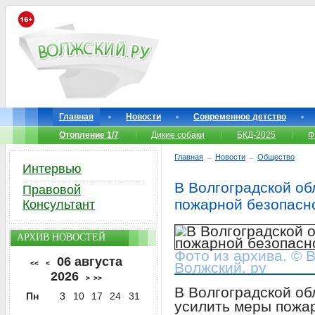
Главная
Новости
Современное детство
Отопление 1/7
Дикие собаки
БКД-2025
Ф
Главная
→
Новости
→
Общество
Интервью
В Волгоградской о
Правовой
пожарной безопасно
Консультант
АРХИВ НОВОСТЕЙ
Фото из архива. © 
06 августа
<<
<
Волжский. ру
2026
>
>>
В Волгоградской об
Пн
3
10
17
24
31
усилить меры пожар