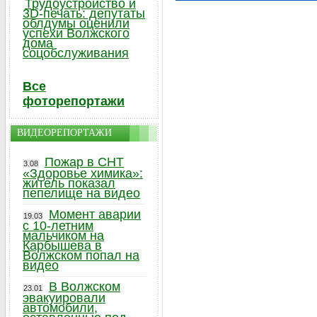
Трудоустройство и
3D-печать: депутаты
облдумы оценили
успехи Волжского
дома
соцобслуживания
Все
фоторепортажи
ВИДЕОРЕПОРТАЖИ
Пожар в СНТ
3.08
«Здоровье химика»:
житель показал
пепелище на видео
Момент аварии
19.03
с 10-летним
мальчиком на
Карбышева в
Волжском попал на
видео
В Волжском
23.01
эвакуировали
автомобили,