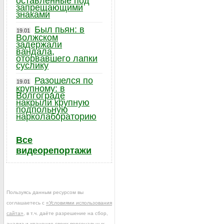
оставленные под
запрещающими
знаками
Был пьян: в
19.01
Волжском
задержали
вандала,
оторвавшего лапки
суслику
Разошелся по
19.01
крупному: в
Волгограде
накрыли крупную
подпольную
нарколабораторию
Все
видеорепортажи
Пользуясь данным ресурсом вы
соглашаетесь с
«Условиями использования
сайта»
, в т.ч. даёте разрешение на сбор,
анализ и хранение своих персональных